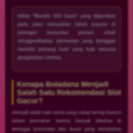
Istilah "Maxwin Slot Gacor" yang digunakan
pada judul merupakan istilah populer di
kalangan komunitas pemain untuk
menggambarkan permainan yang dianggap
memiliki peluang hasil yang baik menurut
pengalaman mereka.
Kenapa Boladana Menjadi
Salah Satu Rekomendasi Slot
Gacor?
menjadi salah satu nama yang cukup sering muncul
dalam pencarian karena banyak dibahas di
berbagai komunitas dan forum yang membahas