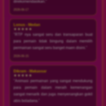
direkomendasikan."
2026-06-17
Lonus - Medan
★★★★★
"RTP nya sangat seru dan transaparan buat
para pemain tidak bingung dalam memilih
permainan sangat seru banget maen disini."
2026-06-15
Dikram - Makassar
★★★★★
"Animasi permainan yang sangat mendukung
para pemain dalam meraih kemenangan
sangat menarik dan juga menyenangkan gokil
abis boladana."