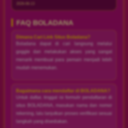
2026-06-13
FAQ BOLADANA
Dimana Cari Link Situs Boladana?
Boladana dapat di cari langsung melalui
goggle dan melakukan akses yang sangat
menarik membuat para pemain menjadi lebih
mudah menemukan.
Bagaimana cara mendaftar di BOLADANA?
Untuk daftar, tinggal isi formulir pendaftaran di
situs BOLADANA, masukan nama dan nomor
rekening, lalu lanjutkan proses verifikasi sesuai
langkah yang disediakan.