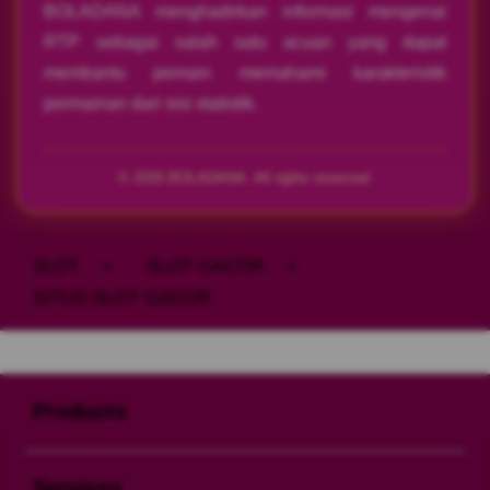
BOLADANA menghadirkan informasi mengenai
RTP sebagai salah satu acuan yang dapat
membantu pemain memahami karakteristik
permainan dari sisi statistik.
© 2026 BOLADANA. All rights reserved.
SLOT
>
SLOT GACOR
>
SITUS SLOT GACOR
Buka
Footer Navigation
Products
Buka
Services