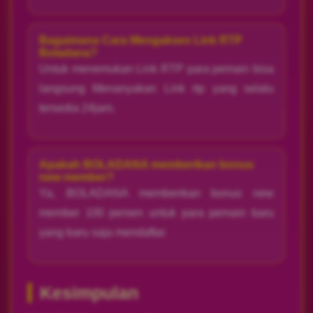
Bagaimana Cara Mengakses Link RTP
Boladana?
Untuk menemukan Link RTP para pemain bisa
langsung Menanyakan Link rtp yang selalu
tersedia 24jam.
Apakah BOLADANA memberikan bonus
new member?
Ya, BOLADANA memberikan bonus new
member 100 persen untuk para pemain baru
yang baru saja mendaftar.
Kesimpulan