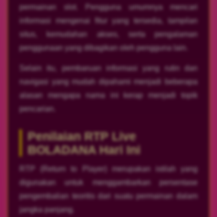
permainan slot. Pengguna umumnya mencari
informasi mengenai fitur yang tersedia, tampilan
situs, kemudahan akses, serta pengalaman
penggunaan yang dibagikan oleh pengguna lain.
Selain itu, pembaruan informasi yang rutin dan
navigasi yang mudah dipahami menjadi beberapa
alasan mengapa nama ini kerap menjadi topik
pencarian.
Penilaian RTP Live
BOLADANA Hari Ini
RTP (Return to Player) merupakan istilah yang
digunakan untuk menggambarkan persentase
pengembalian teoritis dari suatu permainan dalam
jangka panjang.