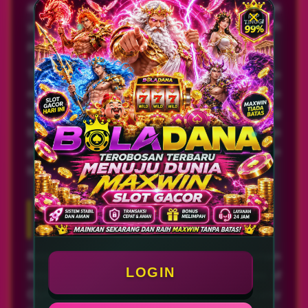
akan mendapatkan berbagai macam bonus bonus
yang sangat menarik yang bisa di mainkan oleh
para pemain.
TIdak Hanya Sampai Disitu saja para pemain akan
mendapatkan berbagai rtp yang sangat tinggi dan
kemenangan maksimal yang sangat mudah yang
bisa didapatkan,Denga tampilan ekonomis dan
permainan yang sangat inovatif,Para pemain akan
bermain dengan rasa nyaman.
Rekomendasi Game Slot
Gacor Populer
Beberapa permainan yang sering dicari pemain
LOGIN
Indonesia antara lain Mahjong Ways 2, Gates of
Olympus, Starlight Princess, Sweet Bonanza, Lucky