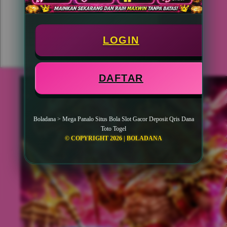
LOGIN
DAFTAR
Boladana > Mega Panalo Situs Bola Slot Gacor Deposit Qris Dana
Toto Togel
© COPYRIGHT 2026 | BOLADANA