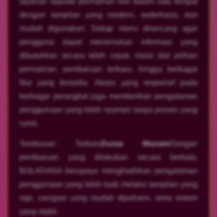
layanan seputar permainan slot dalam satu tempat
dengan tampilan yang modern, sederhana, dan
mudah digunakan. Setiap menu dirancang agar
pengguna dapat menemukan informasi yang
dibutuhkan secara lebih cepat, mulai dari pilihan
permainan, pembaruan terbaru, hingga berbagai
fitur yang tersedia. Akses yang responsif pada
berbagai perangkat juga memberikan pengalaman
penggunaan yang lebih nyaman tanpa proses yang
rumit.
Terobosan Terbaru
Dunia Maxwin
Dengan
pembaruan yang dilakukan secara berkala,
BOLADANA berupaya menghadirkan pengalaman
penggunaan yang lebih baik melalui tampilan yang
rapi, navigasi yang mudah dipahami, serta sistem
yang stabil.