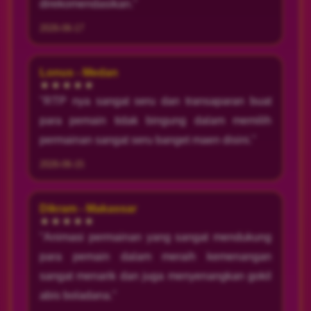
direkomendasikan."
2026-06-17
Lonus - Medan
★★★★★
"RTP nya sangat seru dan transaparan buat
para pemain tidak bingung dalam memilih
permainan sangat seru banget maen disini."
2026-06-15
Dikram - Makassar
★★★★★
"Animasi permainan yang sangat mendukung
para pemain dalam meraih kemenangan
sangat menarik dan juga menyenangkan gokil
abis boladana."