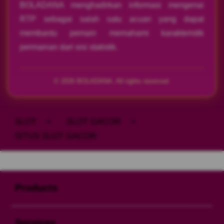
BOLADANA menghadirkan informasi mengenai
RTP sebagai salah satu acuan yang dapat
membantu pemain memahami karakteristik
permainan dari sisi statistik.
© 2026 BOLADANA. All rights reserved.
SLOT
>
SLOT GACOR
>
SITUS SLOT GACOR
Buka
Footer Navigation
Products
Buka
Services