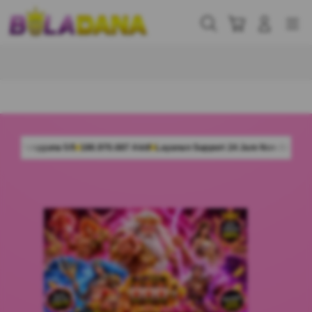
Skip
to
Cari
Troli
Login
Navigation
content
Buka Info Lebih Lanjut
70.687 Aktif
Layanan Support 24 Jam Non-Stop