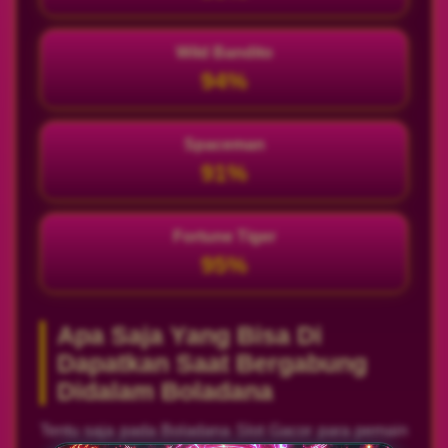
Wild Bandito
94%
Spaceman
91%
Fortune Tiger
95%
Apa Saja Yang Bisa Di
Dapatkan Saat Bergabung
Didalam Boladana
Tentu saja pada Boladana Slot Gacor para pemain