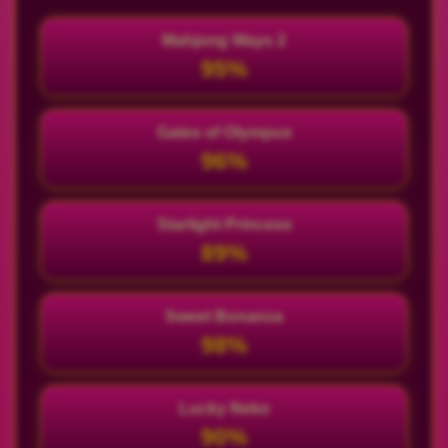
Mahjong Ways 2
95%
Gates of Olympus
96%
Starlight Princess
89%
Sweet Bonanza
98%
Lucky Neko
90%