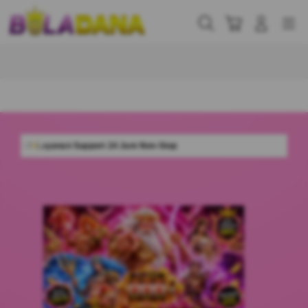
Skip
to
Cari
Troli
Login
Navigation
content
Buka Info Lebih Lanjut
4 Jam Non-Stop