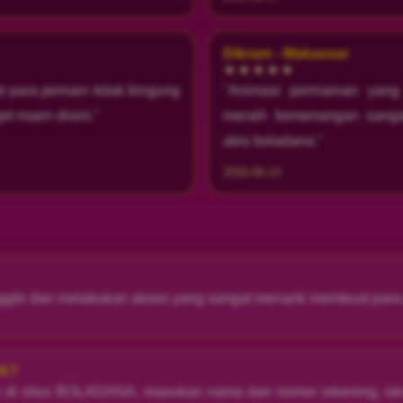
Dikram - Makassar
★★★★★
t para pemain tidak bingung
"Animasi permainan yan
t maen disini."
meraih kemenangan sanga
abis boladana."
2026-06-13
 goggle dan melakukan akses yang sangat menarik membuat pa
NA?
aran di situs BOLADANA, masukan nama dan nomor rekening, lalu