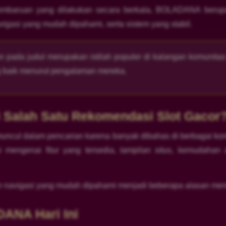
mbaruan yang dilakukan secara berkala, BOLADANA beru
avigasi yang mudah dipahami, serta sistem yang stabil.
kan pada judul merupakan istilah populer di kalangan komuni
g baik menurut pengalaman mereka.
 Salah Satu Rekomendasi Slot Gacor
muncul dalam pencarian karena banyak dibahas di berbagai 
 mengenai fitur yang tersedia, tampilan situs, kemudaha
dan navigasi yang mudah dipahami menjadi beberapa alasan men
DANA Hari Ini