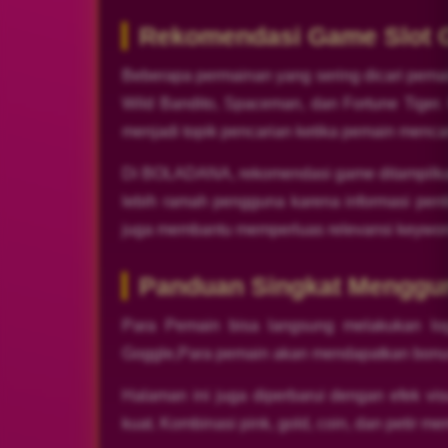
Rekomendasi Game Slot 
Beberapa permainan yang sering dicari pemai
Wild Bandito, Spaceman, dan Fortune Tiger.
menjadi topik pencarian ketika pemain mencari
Di BOLADANA, rekomendasi game ditampilkan 
lebih ramah pengguna karena informasi pent
juga membantu memperluas relevansi keywor
Panduan Singkat Mengg
Para Pemain bisa langsung melakukan lo
Goggle,Para pemain akan mendapatkan bonus 
Halaman ini juga diperbarui dengan efek vis
kuat. Kombinasi pink, gold, coin, dan petir m