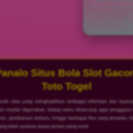
analo Situs Bola Slot Gacor
Toto Togel
h situs yang menghadirkan berbagai informasi dan layanan
dan mudah digunakan. Setiap menu dirancang agar pengguna 
inan, pembaruan terbaru, hingga berbagai fitur yang tersedia.
g lebih nyaman tanpa proses yang rumit.