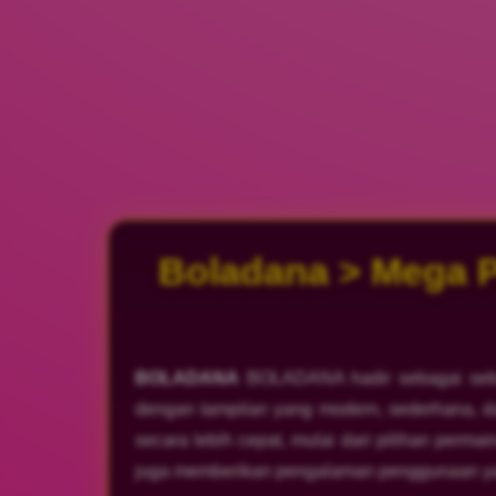
Layer Popup Close
Boladana > Mega P
BOLADANA
BOLADANA hadir sebagai sebua
dengan tampilan yang modern, sederhana, 
secara lebih cepat, mulai dari pilihan perma
juga memberikan pengalaman penggunaan yan