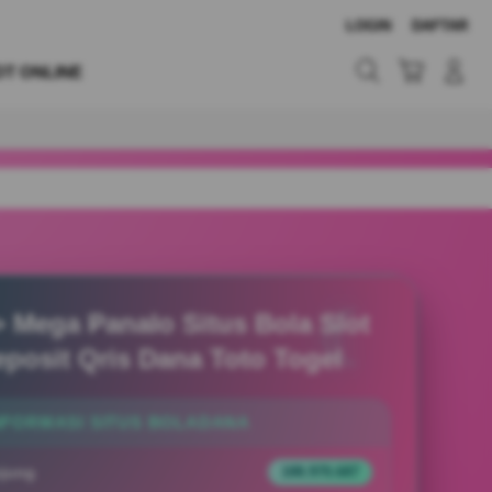
LOGIN
DAFTAR
Cari
Troli
Login/Sign-Up
OT ONLINE
Cari
 Mega Panalo Situs Bola Slot
posit Qris Dana Toto Togel
NFORMASI SITUS BOLADANA
njung
188.970.687