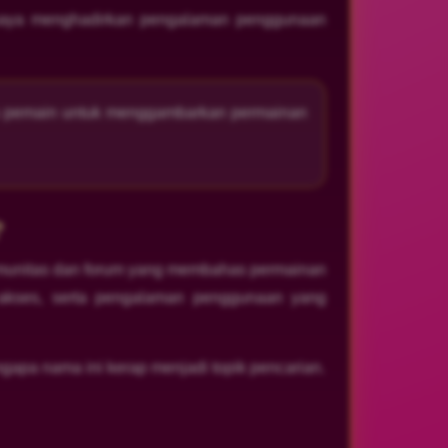
paya menghadirkan pengalaman penggunaan
tas pemain untuk menggambarkan permainan
?
komunitas dan forum yang membahas permainan
n akses, serta pengalaman penggunaan yang
gapa nama ini kerap menjadi topik pencarian.