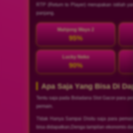
RTP (Return to Player) merupakan istilah y
panjang.
Mahjong Ways 2
95%
Lucky Neko
90%
Apa Saja Yang Bisa Di D
Tentu saja pada Boladana Slot Gacor para p
pemain.
TIdak Hanya Sampai Disitu saja para pema
bisa didapatkan,Denga tampilan ekonomis da