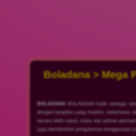
Layer Popup Close
Boladana > Mega P
BOLADANA
BOLADANA hadir sebagai sebua
dengan tampilan yang modern, sederhana, 
secara lebih cepat, mulai dari pilihan perma
juga memberikan pengalaman penggunaan yan