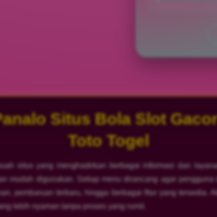
analo Situs Bola Slot Gacor
Toto Togel
h situs yang menghadirkan berbagai informasi dan layanan
dan mudah digunakan. Setiap menu dirancang agar pengguna 
inan, pembaruan terbaru, hingga berbagai fitur yang tersedia.
g lebih nyaman tanpa proses yang rumit.