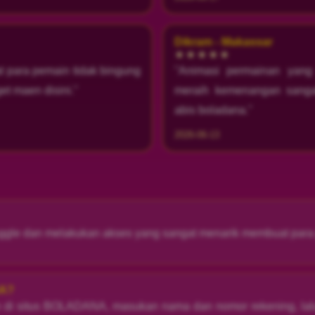
Dikram - Makassar
★★★★★
t para pemain tidak bingung
"Animasi permainan yan
t maen disini."
meraih kemenangan sanga
abis boladana."
2026-06-13
 goggle dan melakukan akses yang sangat menarik membuat pa
NA?
aran di situs BOLADANA, masukan nama dan nomor rekening, lalu