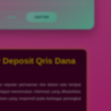
LOGIN
DAFTAR
 Deposit Qris Dana
 seputar permainan slot dalam satu tempat
dapat menemukan informasi yang dibutuhkan
 Akses yang responsif pada berbagai perangkat