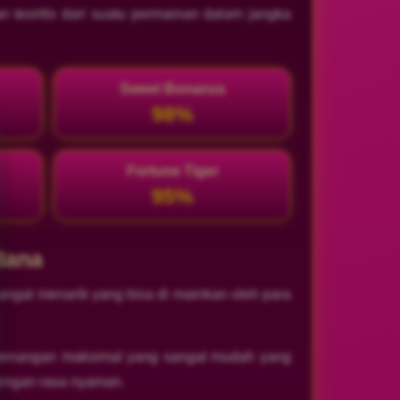
 teoritis dari suatu permainan dalam jangka
Sweet Bonanza
98%
Fortune Tiger
95%
dana
ngat menarik yang bisa di mainkan oleh para
emenangan maksimal yang sangat mudah yang
dengan rasa nyaman.