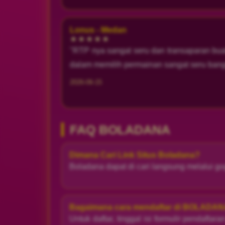
Lonus - Medan
★★★★★
"RTP nya sangat seru dan transaparan bua
dalam memilih permainan sangat seru bange
2026-06-15
FAQ BOLADANA
Dimana Cari Link Situs Boladana?
Boladana dapat di cari langsung melalui
Bagaimana cara mendaftar di BOLADA
Untuk daftar, tinggal isi formulir pendaft