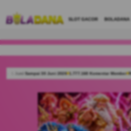
Skip
to
content
SLOT GACOR
BOLADANA
Buka Info Lebih Lanjut
6
1.777.168 Komentar Member
Rating Pengguna 5/5
188.970.687