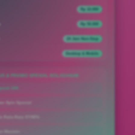
Rp 10.000
w
Rp 50.000
24 Jam Non-Stop
Desktop & Mobile
S & PROMO SPESIAL BOLADANA
posit 10K
an Spin Special
te Rata-Rata 97/98%
cor Maxwin