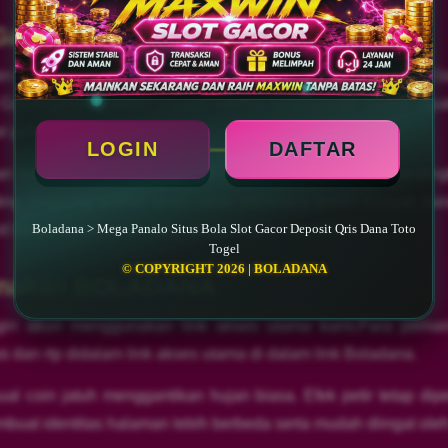
Gacor Populer
n Indonesia antara lain Mahjong Ways 2, Gates of Olympus, St
 Game-game tersebut populer karena tampilannya mudah dipah
 pola slot gacor terbaru.
LOGIN
DAFTAR
bersama indikator RTP agar pengunjung dapat membandingkan
ing langsung terlihat tanpa perlu membaca terlalu banyak p
d tanpa harus melakukan pengulangan berlebihan.
Boladana > Mega Panalo Situs Bola Slot Gacor Deposit Qris Dana Toto
Togel
© COPYRIGHT 2026 | BOLADANA
unakan BOLADANA
gin akun menggunakan link akses utama kami,Para pemai
dan rtp didalam link akses utama di dalam link Boladana.
ual coin jatuh menggantikan hujan biasa. Efek petir tetap dip
embuat identitas halaman lebih berbeda serta mudah diingat ol