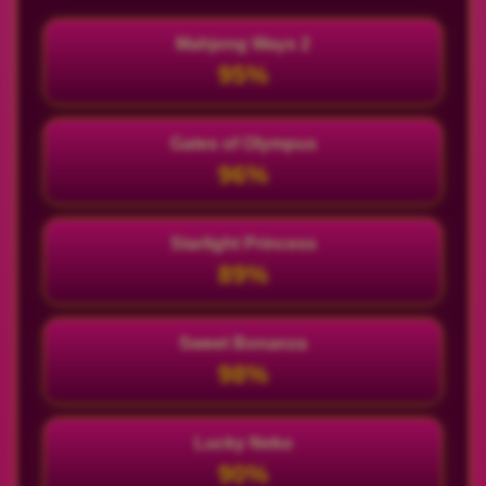
Mahjong Ways 2
95%
Gates of Olympus
96%
Starlight Princess
89%
Sweet Bonanza
98%
Lucky Neko
90%