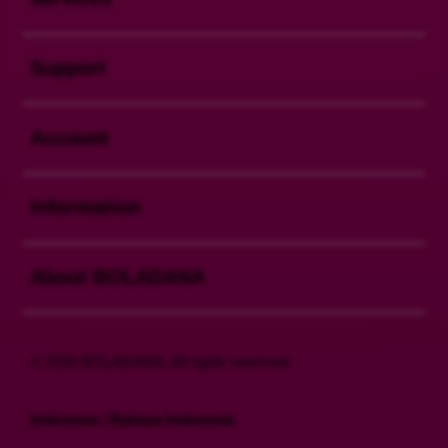
Buka
Support
Buka
Account
Buka
Information
Buka
About BOLADANA
© 2026 BOLADANA. All rights reserved.
Indonesia / Bahasa Indonesia