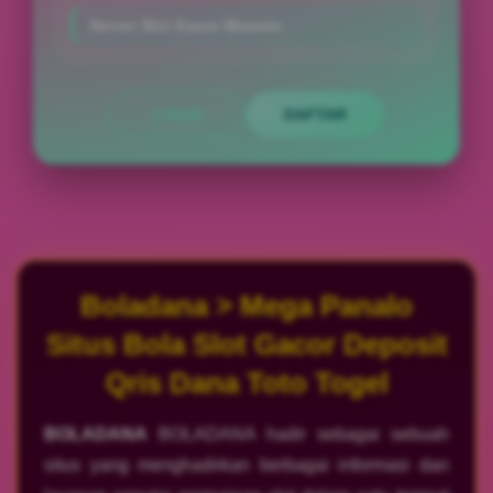
Server Slot Gacor Maxwin
LOGIN
DAFTAR
Layer Popup Close
Boladana > Mega Panalo
Situs Bola Slot Gacor Deposit
Qris Dana Toto Togel
BOLADANA
BOLADANA hadir sebagai sebuah
situs yang menghadirkan berbagai informasi dan