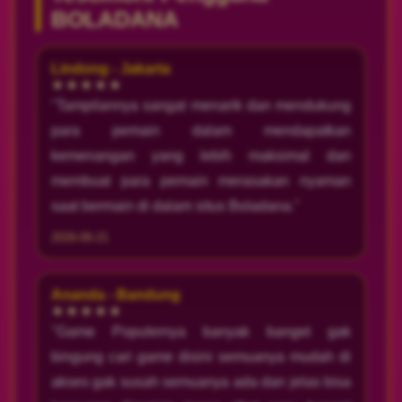
BOLADANA
Lindong - Jakarta
★★★★★
"Tampilannya sangat menarik dan mendukung
para pemain dalam mendapatkan
kemenangan yang lebih maksimal dan
membuat para pemain merasakan nyaman
saat bermain di dalam situs Boladana."
2026-06-21
Ananda - Bandung
★★★★★
"Game Populernya banyak banget gak
bingung cari game disini semuanya mudah di
akses gak susah semuanya ada dan jelas bisa