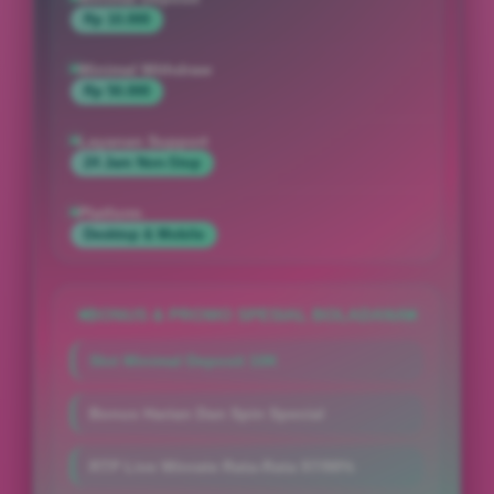
Rp 10.000
Minimal Withdraw
Rp 50.000
Layanan Support
24 Jam Non-Stop
Platform
Desktop & Mobile
BONUS & PROMO SPESIAL BOLADANA
Slot Minimal Deposit 10K
Bonus Harian Dan Spin Special
RTP Live Winrate Rata-Rata 97/98%