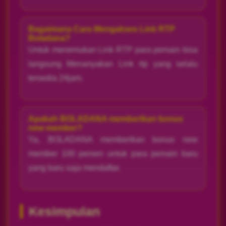
Bagaimana Cara Mengakses Link RTP
Boladana?
Untuk menemukan Link RTP para pemain bisa
langsung Menanyakan Link rtp yang selalu
tersedia 24jam.
Apakah BOLADANA memberikan bonus
new member?
Ya, BOLADANA memberikan bonus new
member 100 persen untuk para pemain baru
yang baru saja mendaftar.
Kesimpulan