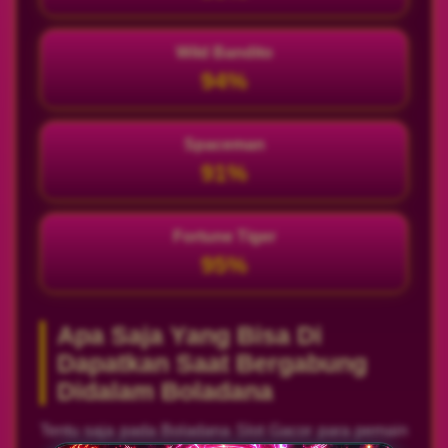
Wild Bandito
94%
Spaceman
91%
Fortune Tiger
95%
Apa Saja Yang Bisa Di
Dapatkan Saat Bergabung
Didalam Boladana
Tentu saja pada Boladana Slot Gacor para pemain