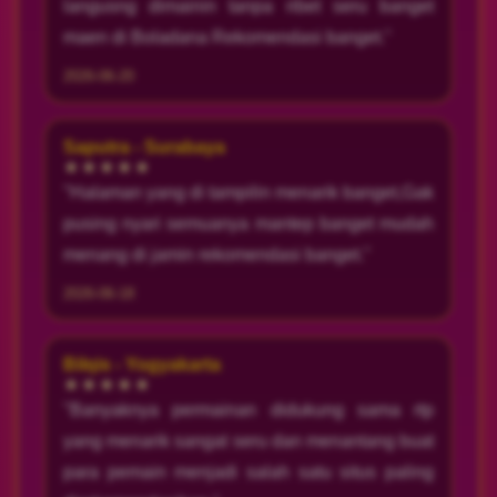
langusng dimainin tanpa ribet seru banget
maen di Boladana Rekomendasi banget."
2026-06-20
Saputra - Surabaya
★★★★★
"Halaman yang di tampilin menarik banget,Gak
pusing nyari semuanya mantep banget mudah
menang di jamin rekomendasi banget."
2026-06-18
Bilqis - Yogyakarta
★★★★★
"Banyaknya permainan didukung sama rtp
yang menarik sangat seru dan menantang buat
para pemain menjadi salah satu situs paling