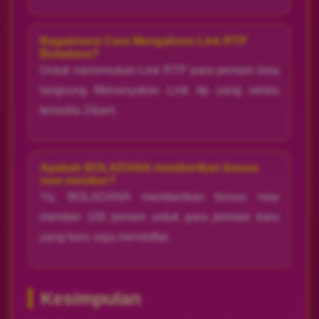
Bagaimana Cara Mengakses Link RTP
Boladana?
Untuk menemukan Link RTP para pemain bisa
langsung Menanyakan Link rtp yang selalu
tersedia 24jam.
Apakah BOLADANA memberikan bonus
new member?
Ya, BOLADANA memberikan bonus new
member 100 persen untuk para pemain baru
yang baru saja mendaftar.
Kesimpulan