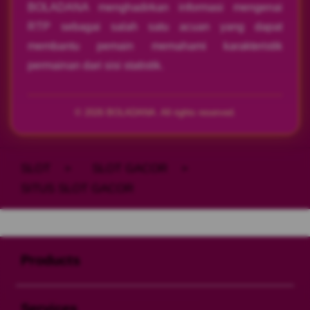
BOLADANA menghadirkan informasi mengenai
RTP sebagai salah satu acuan yang dapat
membantu pemain memahami karakteristik
permainan dari sisi statistik.
© 2026 BOLADANA. All rights reserved.
SLOT
>
SLOT GACOR
>
SITUS SLOT GACOR
Buka
Footer Navigation
Products
Buka
Services