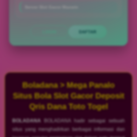
Server Slot Gacor Maxwin
LOGIN
DAFTAR
Layer Popup Close
Boladana > Mega Panalo
Situs Bola Slot Gacor Deposit
Qris Dana Toto Togel
BOLADANA
BOLADANA hadir sebagai sebuah
situs yang menghadirkan berbagai informasi dan