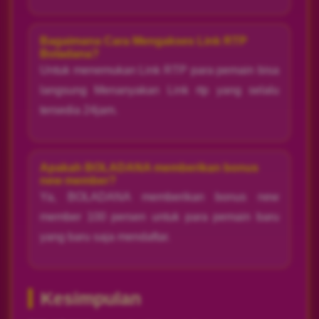
Bagaimana Cara Mengakses Link RTP
Boladana?
Untuk menemukan Link RTP para pemain bisa
langsung Menanyakan Link rtp yang selalu
tersedia 24jam.
Apakah BOLADANA memberikan bonus
new member?
Ya, BOLADANA memberikan bonus new
member 100 persen untuk para pemain baru
yang baru saja mendaftar.
Kesimpulan