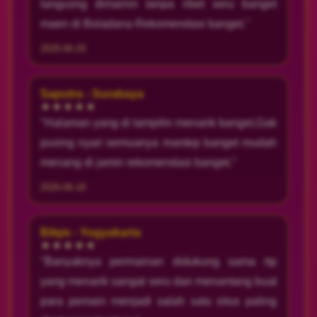
langusng dimainin tanpa ribet seru banget
maen di Boladana Rekomendasi banget."
2026-06-20
Saputra - Surabaya
★★★★★
"Halaman yang di tampilin menarik banget,Gak
pusing nyari semuanya mantep banget mudah
menang di jamin rekomendasi banget."
2026-06-18
Bilqis - Yogyakarta
★★★★★
"Banyaknya permainan didukung sama rtp
yang menarik sangat seru dan menantang buat
para pemain menjadi salah satu situs paling