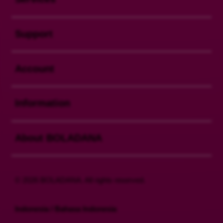
Buka
Support
Buka
Account
Buka
Information
Buka
About BOLADANA
© 2026 BOLADANA. All rights reserved.
Indonesia / Bahasa Indonesia