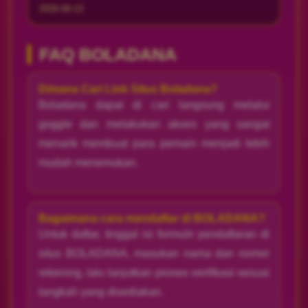
2026-06-13
FAQ BOLADANA
Dimana Cari Link Situs Boladana?
Boladana dapat di cari langsung melalui
goggle dan melakukan akses yang sangat
menarik membuat para pemain menjadi lebih
mudah menemukan.
Bagaimana cara mendaftar di BOLADANA?
Untuk daftar, tinggal isi formulir pendaftaran di
situs BOLADANA, masukan nama dan nomor
rekening, lalu lanjutkan proses verifikasi sesuai
langkah yang disediakan.