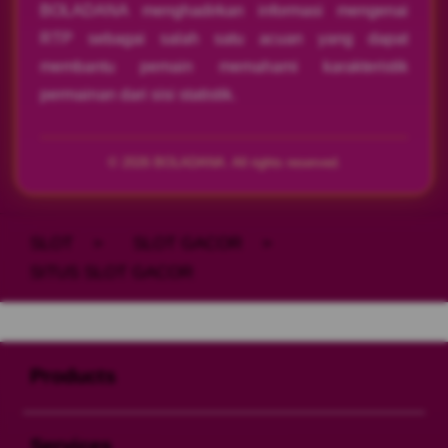
BOLADANA menghadirkan informasi mengenai
RTP sebagai salah satu acuan yang dapat
membantu pemain memahami karakteristik
permainan dari sisi statistik.
© 2026 BOLADANA. All rights reserved.
SLOT
>
SLOT GACOR
>
SITUS SLOT GACOR
Buka
Footer Navigation
Products
Buka
Services