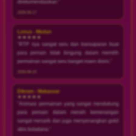
direkomendasikan."
2026-06-17
Lonus - Medan
★★★★★
"RTP nya sangat seru dan transaparan buat
para pemain tidak bingung dalam memilih
permainan sangat seru banget maen disini."
2026-06-15
Dikram - Makassar
★★★★★
"Animasi permainan yang sangat mendukung
para pemain dalam meraih kemenangan
sangat menarik dan juga menyenangkan gokil
abis boladana."