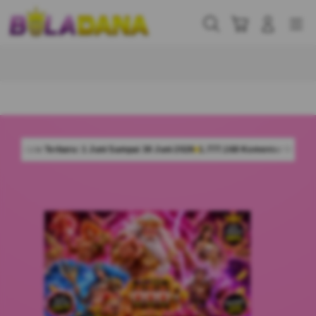
Skip
to
Cari
Troli
Login
Navigation
content
Buka Info Lebih Lanjut
Sampai 30 Juni 2026
1.777.168 Komentar Member
Rating Pengguna 5/5
188.