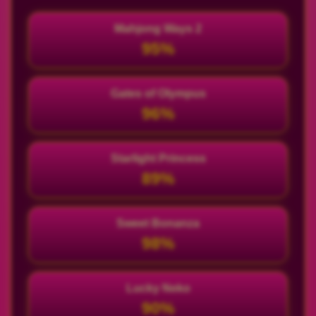
Mahjong Ways 2
95%
Gates of Olympus
96%
Starlight Princess
89%
Sweet Bonanza
98%
Lucky Neko
90%