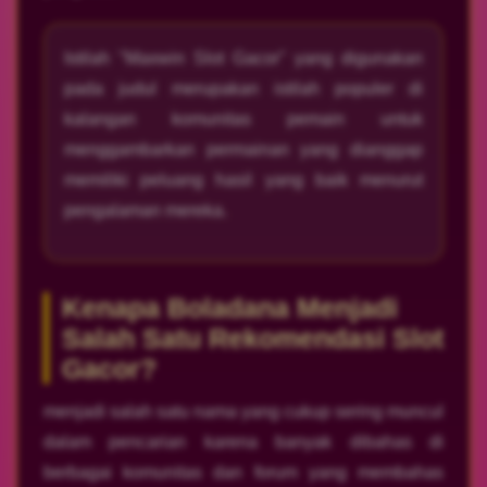
Istilah "Maxwin Slot Gacor" yang digunakan
pada judul merupakan istilah populer di
kalangan komunitas pemain untuk
menggambarkan permainan yang dianggap
memiliki peluang hasil yang baik menurut
pengalaman mereka.
Kenapa Boladana Menjadi
Salah Satu Rekomendasi Slot
Gacor?
menjadi salah satu nama yang cukup sering muncul
dalam pencarian karena banyak dibahas di
berbagai komunitas dan forum yang membahas