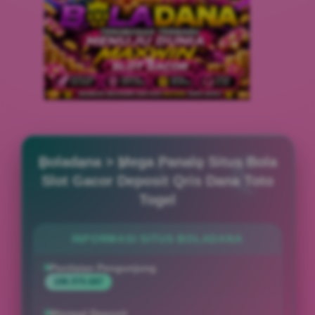
Boladana > Mega Panalo Situs Bola
Slot Gacor Deposit Qris Dana Toto
Togel
INFORMASI SITUS BOLADANA
Penilaian Pengunjung
188.970.687
Minimal Deposit