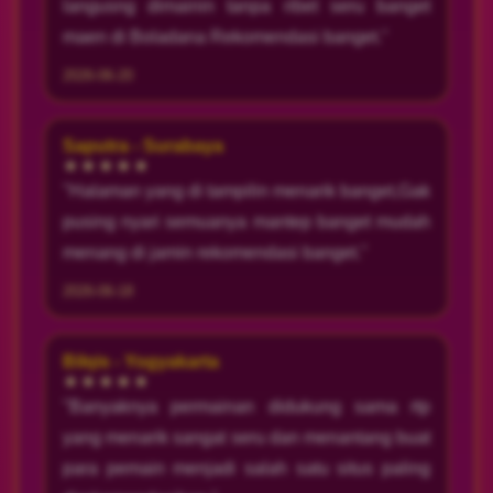
langusng dimainin tanpa ribet seru banget
maen di Boladana Rekomendasi banget."
2026-06-20
Saputra - Surabaya
★★★★★
"Halaman yang di tampilin menarik banget,Gak
pusing nyari semuanya mantep banget mudah
menang di jamin rekomendasi banget."
2026-06-18
Bilqis - Yogyakarta
★★★★★
"Banyaknya permainan didukung sama rtp
yang menarik sangat seru dan menantang buat
para pemain menjadi salah satu situs paling