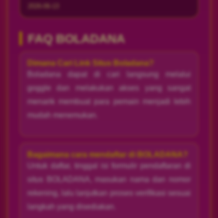
2026-06-13
FAQ BOLADANA
Dimana Cari Link Situs Boladana?
Boladana dapat di cari langsung melalui
goggle dan melakukan akses yang sangat
menarik membuat para pemain menjadi lebih
mudah menemukan.
Bagaimana cara mendaftar di BOLADANA?
Untuk daftar, tinggal isi formulir pendaftaran di
situs BOLADANA, masukan nama dan nomor
rekening, lalu lanjutkan proses verifikasi sesuai
langkah yang disediakan.