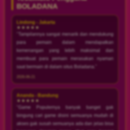
BOLADANA
Lindong - Jakarta
★★★★★
"Tampilannya sangat menarik dan mendukung
para pemain dalam mendapatkan
kemenangan yang lebih maksimal dan
membuat para pemain merasakan nyaman
saat bermain di dalam situs Boladana."
2026-06-21
Ananda - Bandung
★★★★★
"Game Populernya banyak banget gak
bingung cari game disini semuanya mudah di
akses gak susah semuanya ada dan jelas bisa