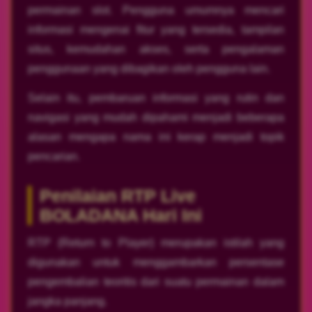
permainan slot. Pengguna umumnya mencari
informasi mengenai fitur yang tersedia, tampilan
situs, kemudahan akses, serta pengalaman
penggunaan yang dibagikan oleh pengguna lain.
Selain itu, pembaruan informasi yang rutin dan
navigasi yang mudah dipahami menjadi beberapa
alasan mengapa nama ini kerap menjadi topik
pencarian.
Penilaian RTP Live
BOLADANA Hari Ini
RTP (Return to Player) merupakan istilah yang
digunakan untuk menggambarkan persentase
pengembalian teoritis dari suatu permainan dalam
jangka panjang.