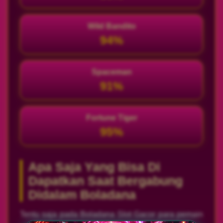
Wild Bandito
94%
Spaceman
91%
Fortune Tiger
95%
Apa Saja Yang Bisa Di
Dapatkan Saat Bergabung
Didalam Boladana
Tentu saja pada Boladana Slot Gacor para pemain