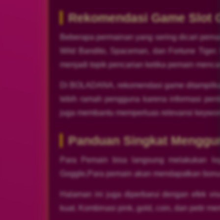
Rekomendasi Game Slot 
Beberapa permainan yang sering dicari pemai
Wild Bandito, Spaceman, dan Fortune Tiger.
menjadi topik pencarian ketika pemain mencari
Di BOLADANA, rekomendasi game ditampilkan 
lebih ramah pengguna karena informasi pent
juga membantu memperluas relevansi keywor
Panduan Singkat Mengg
Para Pemain bisa langsung melakukan lo
Goggle,Para pemain akan mendapatkan bonus 
Halaman ini juga diperbarui dengan efek vis
kuat. Kombinasi pink, gold, coin, dan petir m