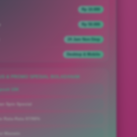
Rp 10.000
w
Rp 50.000
24 Jam Non-Stop
Desktop & Mobile
S & PROMO SPESIAL BOLADANA
posit 10K
an Spin Special
te Rata-Rata 97/98%
cor Maxwin