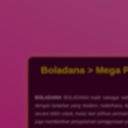
Layer Popup Close
Boladana > Mega P
BOLADANA
BOLADANA hadir sebagai sebua
dengan tampilan yang modern, sederhana, 
secara lebih cepat, mulai dari pilihan perma
juga memberikan pengalaman penggunaan yan