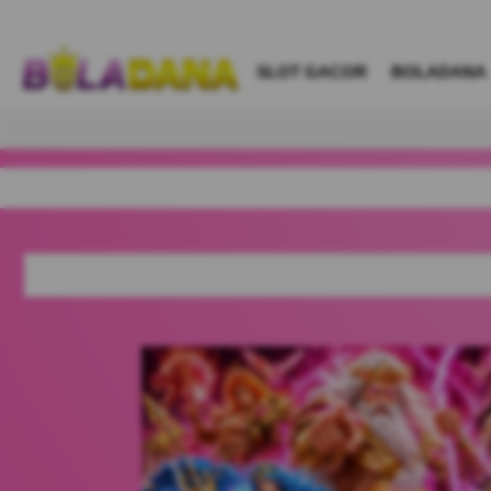
Skip
to
content
SLOT GACOR
BOLADANA
Buka Info Lebih Lanjut