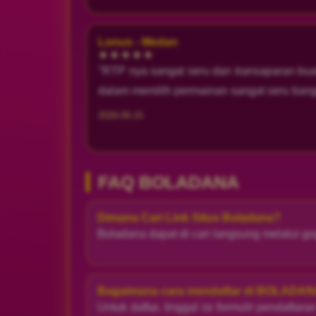
Lonus - Medan
★★★★★
"RTP nya sangat seru dan transaparan bua
dalam memilih permainan sangat seru bange
2026-06-15
FAQ BOLADANA
Dimana Cari Link Situs Boladana?
Boladana dapat di cari langsung melalui
Bagaimana cara mendaftar di BOLADA
Untuk daftar, tinggal isi formulir pendaft