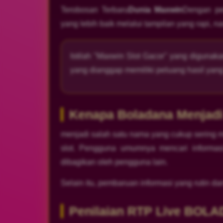
Terobosan Terbaru
Dunia Maxwin
Dengan pe
yang lebih baik melalui tampilan yang rapi, n
Istilah "Maxwin Slot Gacor" yang diguna
yang dianggap memiliki peluang hasil yan
Kenapa Boladana Menjadi
menjadi salah satu nama yang cukup sering 
slot. Pengguna umumnya mencari informasi
dibagikan oleh pengguna lain.
Selain itu, pembaruan informasi yang rutin 
Penilaian RTP Live BOLA