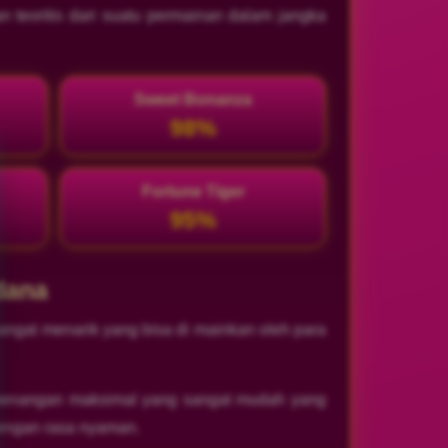
 teoritis dari suatu permainan dalam jangka
Sweet Bonanza
98%
Fortune Tiger
95%
dana
ngat menarik yang bisa di mainkan oleh para
emenangan maksimal yang sangat mudah yang
dengan rasa nyaman.