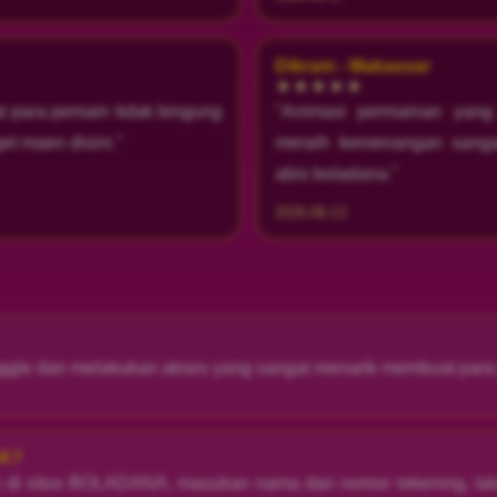
Dikram - Makassar
★★★★★
t para pemain tidak bingung
"Animasi permainan yan
t maen disini."
meraih kemenangan sanga
abis boladana."
2026-06-13
 goggle dan melakukan akses yang sangat menarik membuat pa
NA?
aran di situs BOLADANA, masukan nama dan nomor rekening, lalu