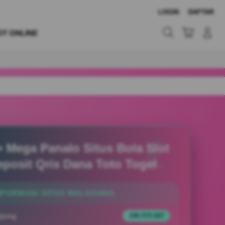
LOGIN
DAFTAR
Cari
Troli
Login/Sign-Up
OT ONLINE
Cari
26
1.777.168 Komentar Member
Rating Pengguna 5/5
188.970.68
 Mega Panalo Situs Bola Slot
posit Qris Dana Toto Togel
NFORMASI SITUS BOLADANA
njung
188.970.687