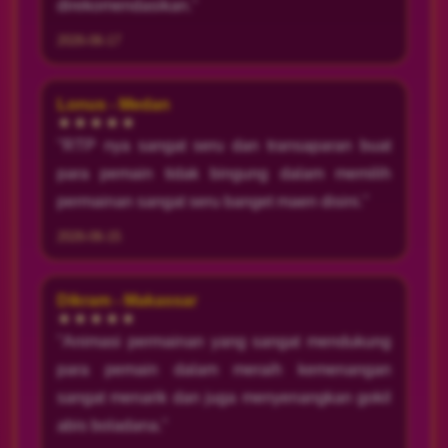
direkomendasikan."
2026-06-17
Lonus - Medan
★★★★★
"RTP nya sangat seru dan transaparan buat
para pemain tidak bingung dalam memilih
permainan sangat seru banget maen disini."
2026-06-15
Dikram - Makassar
★★★★★
"Animasi permainan yang sangat mendukung
para pemain dalam meraih kemenangan
sangat menarik dan juga menyenangkan gokil
abis boladana."