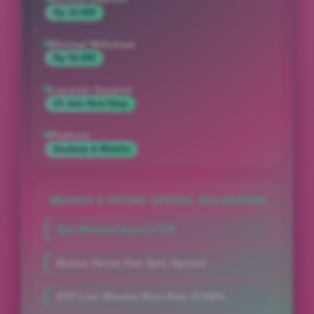
Rp 10.000
Minimal Withdraw
Rp 50.000
Layanan Support
24 Jam Non-Stop
Platform
Desktop & Mobile
BONUS & PROMO SPESIAL BOLADANA
Slot Minimal Deposit 10K
Bonus Harian Dan Spin Special
RTP Live Winrate Rata-Rata 97/98%