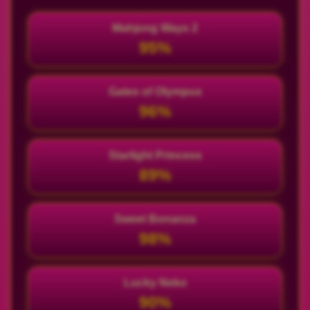
Mahjong Ways 2
95%
Gates of Olympus
96%
Starlight Princess
89%
Sweet Bonanza
98%
Lucky Neko
90%