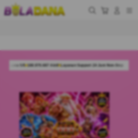
Skip
to
Cari
Troli
Login
Navigation
content
Buka Info Lebih Lanjut
7 Aktif
Layanan Support 24 Jam Non-Stop