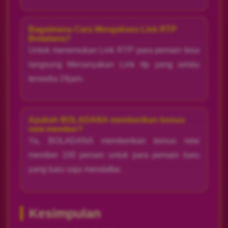
Bagaimana Cara Mengakses Link RTP
Boladana?
Untuk menemukan Link RTP para pemain bisa
langsung Menanyakan Link rtp yang selalu
tersedia 24jam.
Apakah BOLADANA memberikan bonus
new member?
Ya, BOLADANA memberikan bonus new
member 100 persen untuk para pemain baru
yang baru saja mendaftar.
Kesimpulan