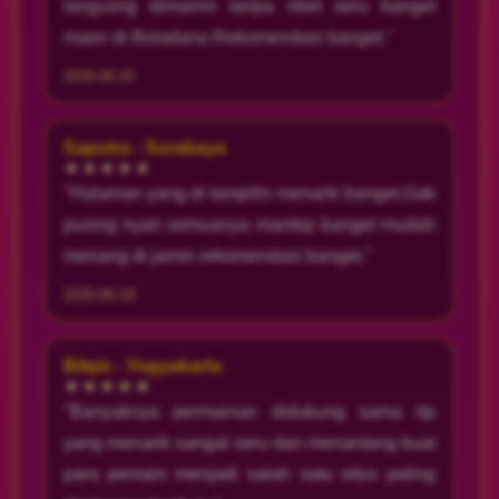
langusng dimainin tanpa ribet seru banget
maen di Boladana Rekomendasi banget."
2026-06-20
Saputra - Surabaya
★★★★★
"Halaman yang di tampilin menarik banget,Gak
pusing nyari semuanya mantep banget mudah
menang di jamin rekomendasi banget."
2026-06-18
Bilqis - Yogyakarta
★★★★★
"Banyaknya permainan didukung sama rtp
yang menarik sangat seru dan menantang buat
para pemain menjadi salah satu situs paling