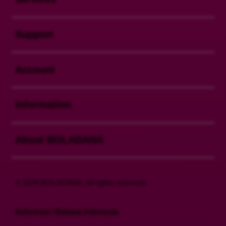
Buka
Support
Buka
Account
Buka
Information
Buka
About BOLADANA
© 2026 BOLADANA. All rights reserved.
Indonesia / Bahasa Indonesia