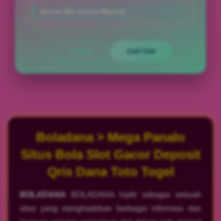
Server Slot Gacor Maxwin
LOGIN
DAFTAR
Layer Popup Close
Boladana > Mega Panalo
Situs Bola Slot Gacor Deposit
Qris Dana Toto Togel
BOLADANA
BOLADANA hadir sebagai sebuah
situs yang menghadirkan berbagai informasi dan