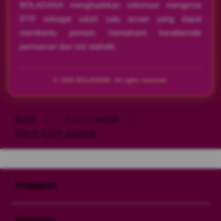
BOLADANA menghadirkan informasi mengenai
RTP sebagai salah satu acuan yang dapat
membantu pemain memahami karakteristik
permainan dari sisi statistik.
© 2026 BOLADANA. All rights reserved.
SLOT
>
SLOT GACOR
>
SITUS SLOT GACOR
Buka
Footer Navigation
Products
Buka
Services