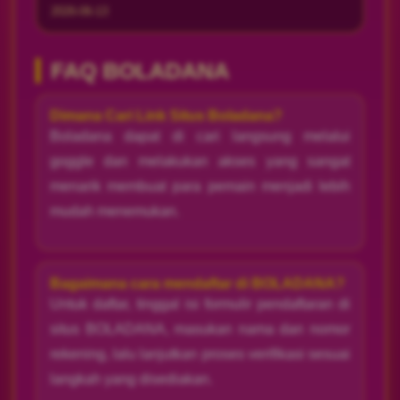
2026-06-13
FAQ BOLADANA
Dimana Cari Link Situs Boladana?
Boladana dapat di cari langsung melalui
goggle dan melakukan akses yang sangat
menarik membuat para pemain menjadi lebih
mudah menemukan.
Bagaimana cara mendaftar di BOLADANA?
Untuk daftar, tinggal isi formulir pendaftaran di
situs BOLADANA, masukan nama dan nomor
rekening, lalu lanjutkan proses verifikasi sesuai
langkah yang disediakan.