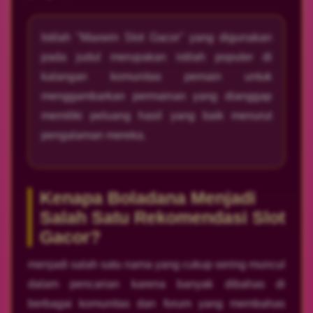
Istilah "Maxwin Slot Gacor" yang digunakan
pada judul merupakan istilah populer di
kalangan komunitas pemain untuk
menggambarkan permainan yang dianggap
memiliki peluang hasil yang baik menurut
pengalaman mereka.
Kenapa Boladana Menjadi
Salah Satu Rekomendasi Slot
Gacor?
menjadi salah satu nama yang cukup sering muncul
dalam pencarian karena banyak dibahas di
berbagai komunitas dan forum yang membahas