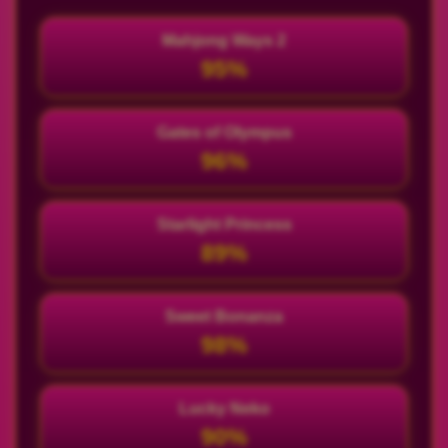
Mahjong Ways 2
95%
Gates of Olympus
96%
Starlight Princess
89%
Sweet Bonanza
98%
Lucky Neko
90%