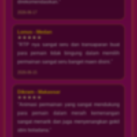
direkomendasikan."
2026-06-17
Lonus - Medan
★★★★★
"RTP nya sangat seru dan transaparan buat
para pemain tidak bingung dalam memilih
permainan sangat seru banget maen disini."
2026-06-15
Dikram - Makassar
★★★★★
"Animasi permainan yang sangat mendukung
para pemain dalam meraih kemenangan
sangat menarik dan juga menyenangkan gokil
abis boladana."