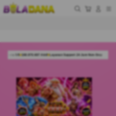
Skip
to
Cari
Troli
Login
Navigation
content
Buka Info Lebih Lanjut
tif
Layanan Support 24 Jam Non-Stop