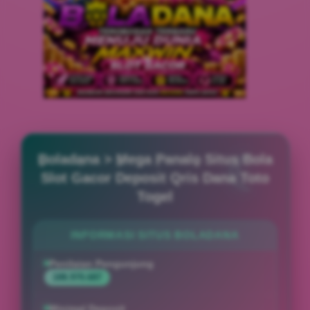
Boladana > Mega Panalo Situs Bola
Slot Gacor Deposit Qris Dana Toto
Togel
INFORMASI SITUS BOLADANA
Penilaian Pengunjung
188.970.687
Minimal Deposit