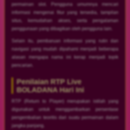
permainan slot. Pengguna umumnya mencari
informasi mengenai fitur yang tersedia, tampilan
situs, kemudahan akses, serta pengalaman
penggunaan yang dibagikan oleh pengguna lain.
Selain itu, pembaruan informasi yang rutin dan
navigasi yang mudah dipahami menjadi beberapa
alasan mengapa nama ini kerap menjadi topik
pencarian.
Penilaian RTP Live
BOLADANA Hari Ini
RTP (Return to Player) merupakan istilah yang
digunakan untuk menggambarkan persentase
pengembalian teoritis dari suatu permainan dalam
jangka panjang.