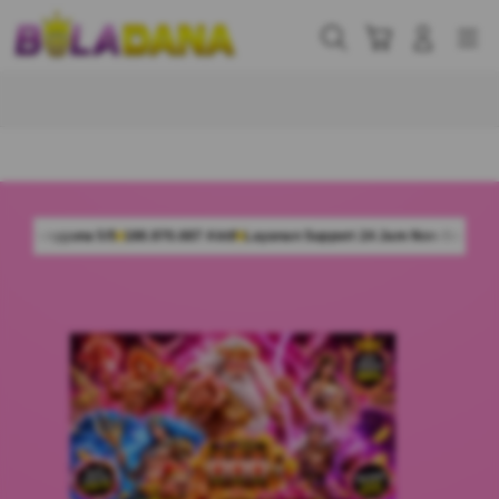
Skip
to
Cari
Troli
Login
Navigation
content
Buka Info Lebih Lanjut
687 Aktif
Layanan Support 24 Jam Non-Stop