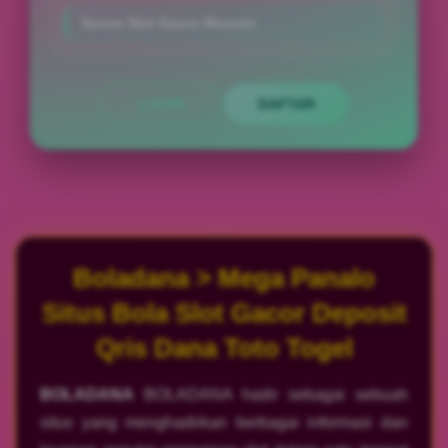
Server Slot Gacor Maxwin
LOGIN
DAFTAR
Layer Popup Close
Boladana > Mega Panalo
Situs Bola Slot Gacor Deposit
Qris Dana Toto Togel
BOLADANA
BOLADANA hadir sebagai sebuah
situs yang menghadirkan berbagai informasi dan