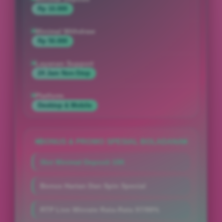
Rp 10.000
Minimal Withdraw
Rp 50.000
Layanan Support
24 Jam Non-Stop
Platform
Desktop & Mobile
BONUS & PROMO SPESIAL BOLADANA
Slot Minimal Deposit 10K
Bonus Harian Dan Spin Special
RTP Live Winrate Rata-Rata 97/98%