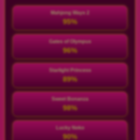
Mahjong Ways 2
95%
Gates of Olympus
96%
Starlight Princess
89%
Sweet Bonanza
98%
Lucky Neko
90%