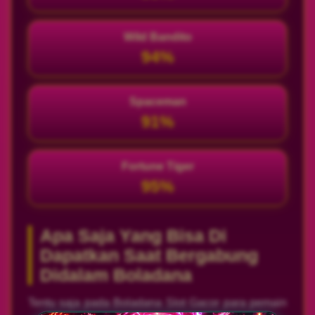
Wild Bandito
94%
Spaceman
91%
Fortune Tiger
95%
Apa Saja Yang Bisa Di
Dapatkan Saat Bergabung
Didalam Boladana
Tentu saja pada Boladana Slot Gacor para pemain