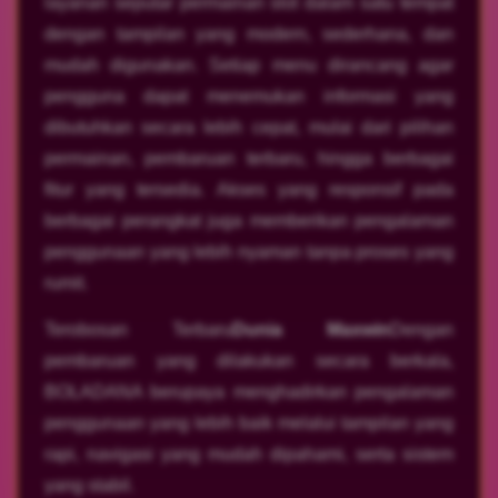
layanan seputar permainan slot dalam satu tempat
dengan tampilan yang modern, sederhana, dan
mudah digunakan. Setiap menu dirancang agar
pengguna dapat menemukan informasi yang
dibutuhkan secara lebih cepat, mulai dari pilihan
permainan, pembaruan terbaru, hingga berbagai
fitur yang tersedia. Akses yang responsif pada
berbagai perangkat juga memberikan pengalaman
penggunaan yang lebih nyaman tanpa proses yang
rumit.
Terobosan Terbaru
Dunia Maxwin
Dengan
pembaruan yang dilakukan secara berkala,
BOLADANA berupaya menghadirkan pengalaman
penggunaan yang lebih baik melalui tampilan yang
rapi, navigasi yang mudah dipahami, serta sistem
yang stabil.