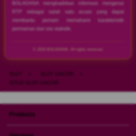
BOLADANA menghadirkan informasi mengenai
RTP sebagai salah satu acuan yang dapat
membantu pemain memahami karakteristik
permainan dari sisi statistik.
© 2026 BOLADANA. All rights reserved.
SLOT
>
SLOT GACOR
>
SITUS SLOT GACOR
Buka
Footer Navigation
Products
Buka
Services