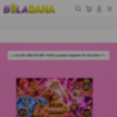
Skip
to
Cari
Troli
Login
Navigation
content
Buka Info Lebih Lanjut
7 Aktif
Layanan Support 24 Jam Non-Stop