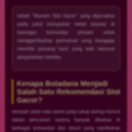
Istilah "Maxwin Slot Gacor" yang digunakan
pada judul merupakan istilah populer di
kalangan komunitas pemain untuk
menggambarkan permainan yang dianggap
memiliki peluang hasil yang baik menurut
pengalaman mereka.
Kenapa Boladana Menjadi
Salah Satu Rekomendasi Slot
Gacor?
menjadi salah satu nama yang cukup sering muncul
dalam pencarian karena banyak dibahas di
berbagai komunitas dan forum yang membahas