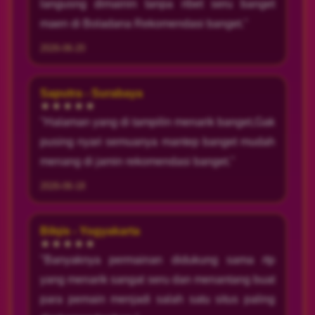
langusng dimainin tanpa ribet seru banget
maen di Boladana Rekomendasi banget."
2026-06-20
Saputra - Surabaya
★★★★★
"Halaman yang di tampilin menarik banget,Gak
pusing nyari semuanya mantep banget mudah
menang di jamin rekomendasi banget."
2026-06-18
Bilqis - Yogyakarta
★★★★★
"Banyaknya permainan didukung sama rtp
yang menarik sangat seru dan menantang buat
para pemain menjadi salah satu situs paling