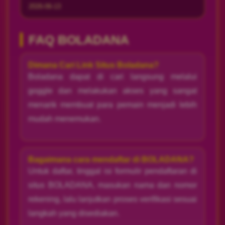
2026-06-13
FAQ BOLADANA
Dimana Cari Link Situs Boladana?
Boladana dapat di cari langsung melalui
goggle dan melakukan akses yang sangat
menarik membuat para pemain menjadi lebih
mudah menemukan.
Bagaimana cara mendaftar di BOLADANA?
Untuk daftar, tinggal isi formulir pendaftaran di
situs BOLADANA, masukan nama dan nomor
rekening, lalu lanjutkan proses verifikasi sesuai
langkah yang disediakan.