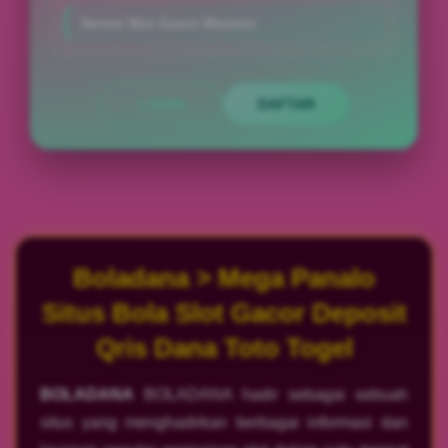
Server Slot Gacor Maxwin
LOGIN
DAFTAR
Layer Popup Close
Boladana > Mega Panalo
Situs Bola Slot Gacor Deposit
Qris Dana Toto Togel
BOLADANA
BOLADANA hadir sebagai sebuah
situs yang menghadirkan berbagai informasi dan