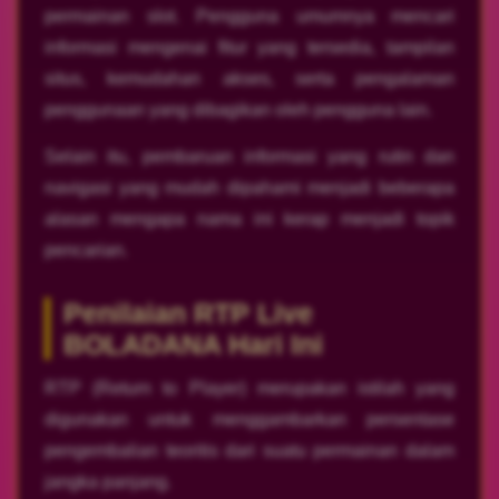
permainan slot. Pengguna umumnya mencari
informasi mengenai fitur yang tersedia, tampilan
situs, kemudahan akses, serta pengalaman
penggunaan yang dibagikan oleh pengguna lain.
Selain itu, pembaruan informasi yang rutin dan
navigasi yang mudah dipahami menjadi beberapa
alasan mengapa nama ini kerap menjadi topik
pencarian.
Penilaian RTP Live
BOLADANA Hari Ini
RTP (Return to Player) merupakan istilah yang
digunakan untuk menggambarkan persentase
pengembalian teoritis dari suatu permainan dalam
jangka panjang.