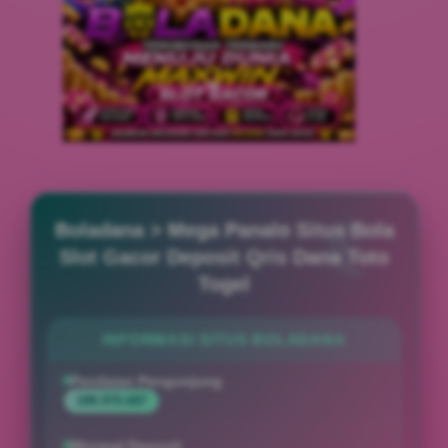
Boladana > Mega Panalo Situs Bola
Slot Gacor Deposit Qris Dana Toto
Togel
INFORMASI SITUS BOLADANA
Penilaian Pengunjung
188.970.687
Minimal Deposit