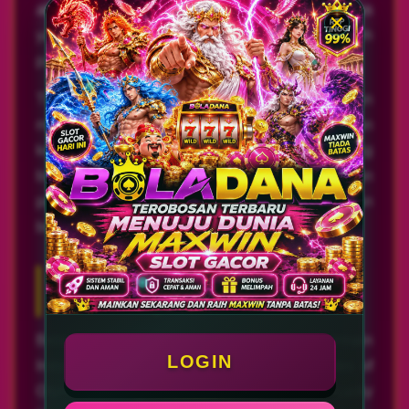
akan mendapatkan berbagai macam bonus bonus
yang sangat menarik yang bisa di mainkan oleh
para pemain.
TIdak Hanya Sampai Disitu saja para pemain akan
mendapatkan berbagai rtp yang sangat tinggi dan
kemenangan maksimal yang sangat mudah yang
bisa didapatkan,Denga tampilan ekonomis dan
permainan yang sangat inovatif,Para pemain akan
bermain dengan rasa nyaman.
Rekomendasi Game Slot
Gacor Populer
Beberapa permainan yang sering dicari pemain
LOGIN
Indonesia antara lain Mahjong Ways 2, Gates of
Olympus, Starlight Princess, Sweet Bonanza, Lucky