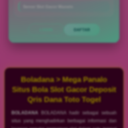
Server Slot Gacor Maxwin
LOGIN
DAFTAR
Layer Popup Close
Boladana > Mega Panalo
Situs Bola Slot Gacor Deposit
Qris Dana Toto Togel
BOLADANA
BOLADANA hadir sebagai sebuah
situs yang menghadirkan berbagai informasi dan