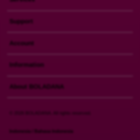
Buka
Support
Buka
Account
Buka
Information
Buka
About BOLADANA
© 2026 BOLADANA. All rights reserved.
Indonesia / Bahasa Indonesia