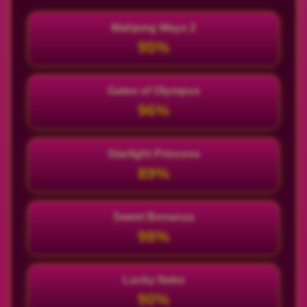
Mahjong Ways 2
95%
Gates of Olympus
96%
Starlight Princess
89%
Sweet Bonanza
98%
Lucky Neko
90%