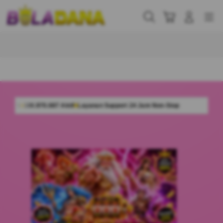
Skip
to
Cari
Troli
Login
Navigation
content
Buka Info Lebih Lanjut
an Support 24 Jam Non-Stop