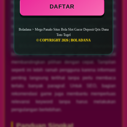
Neko, Wild Bandito, Spaceman, dan Fortune Tiger.
DAFTAR
Game-game tersebut populer karena tampilannya
mudah dipahami, ritme permainannya cepat, serta
sering menjadi topik pencarian ketika pemain
Boladana > Mega Panalo Situs Bola Slot Gacor Deposit Qris Dana
mencari pola slot gacor terbaru.
Toto Togel
© COPYRIGHT 2026 | BOLADANA
Di BOLADANA, rekomendasi game ditampilkan
bersama indikator RTP agar pengunjung dapat
membandingkan pilihan dengan cepat. Tampilan
seperti ini lebih ramah pengguna karena informasi
penting langsung terlihat tanpa perlu membaca
terlalu banyak paragraf. Untuk SEO, bagian
rekomendasi game juga membantu memperluas
relevansi keyword tanpa harus melakukan
pengulangan berlebihan.
Panduan Singkat