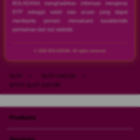
BOLADANA menghadirkan informasi mengenai
RTP sebagai salah satu acuan yang dapat
membantu pemain memahami karakteristik
permainan dari sisi statistik.
© 2026 BOLADANA. All rights reserved.
SLOT
>
SLOT GACOR
>
SITUS SLOT GACOR
Buka
Footer Navigation
Products
Buka
Services