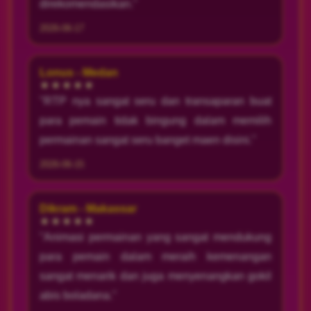
direkomendasikan."
2026-06-17
Lonus - Medan
★★★★★
"RTP nya sangat seru dan transaparan buat
para pemain tidak bingung dalam memilih
permainan sangat seru banget maen disini."
2026-06-15
Dikram - Makassar
★★★★★
"Animasi permainan yang sangat mendukung
para pemain dalam meraih kemenangan
sangat menarik dan juga menyenangkan gokil
abis boladana."