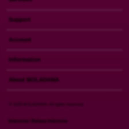
Buka
Support
Buka
Account
Buka
Information
Buka
About BOLADANA
© 2026 BOLADANA. All rights reserved.
Indonesia / Bahasa Indonesia