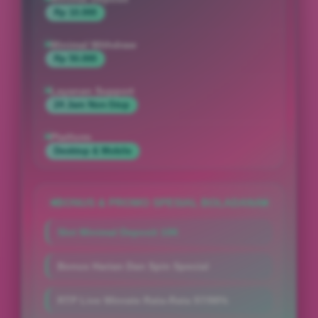
Rp 10.000
Minimal Withdraw
Rp 50.000
Layanan Support
24 Jam Non-Stop
Platform
Desktop & Mobile
BONUS & PROMO SPESIAL BOLADANA
Slot Minimal Deposit 10K
Bonus Harian Dan Spin Special
RTP Live Winrate Rata-Rata 97/98%