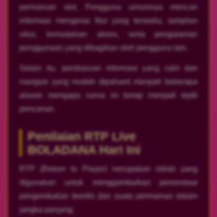
permainan slot. Pengguna umumnya mencari
informasi mengenai fitur yang tersedia, tampilan
situs, kemudahan akses, serta pengalaman
penggunaan yang dibagikan oleh pengguna lain.
Selain itu, pembaruan informasi yang rutin dan
navigasi yang mudah dipahami menjadi beberapa
alasan mengapa nama ini kerap menjadi topik
pencarian.
Penilaian RTP Live
BOLADANA Hari Ini
RTP (Return to Player) merupakan istilah yang
digunakan untuk menggambarkan persentase
pengembalian teoritis dari suatu permainan dalam
jangka panjang.