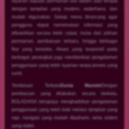
layanan seputar permainan slot dalam satu tempat
dengan tampilan yang modern, sederhana, dan
mudah digunakan. Setiap menu dirancang agar
pengguna dapat menemukan informasi yang
dibutuhkan secara lebih cepat, mulai dari pilihan
permainan, pembaruan terbaru, hingga berbagai
fitur yang tersedia. Akses yang responsif pada
berbagai perangkat juga memberikan pengalaman
penggunaan yang lebih nyaman tanpa proses yang
rumit.
Terobosan Terbaru
Dunia Maxwin
Dengan
pembaruan yang dilakukan secara berkala,
BOLADANA berupaya menghadirkan pengalaman
penggunaan yang lebih baik melalui tampilan yang
rapi, navigasi yang mudah dipahami, serta sistem
yang stabil.