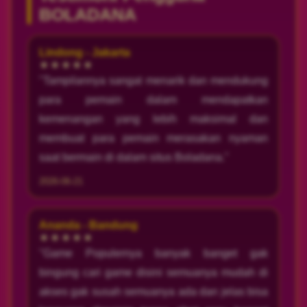
BOLADANA
Lindong - Jakarta
★★★★★
"Tampilannya sangat menarik dan mendukung
para pemain dalam mendapatkan
kemenangan yang lebih maksimal dan
membuat para pemain merasakan nyaman
saat bermain di dalam situs Boladana."
2026-06-21
Ananda - Bandung
★★★★★
"Game Populernya banyak banget gak
bingung cari game disini semuanya mudah di
akses gak susah semuanya ada dan jelas bisa