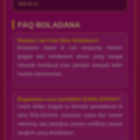
2026-06-13
FAQ BOLADANA
Dimana Cari Link Situs Boladana?
Boladana dapat di cari langsung melalui
goggle dan melakukan akses yang sangat
menarik membuat para pemain menjadi lebih
mudah menemukan.
Bagaimana cara mendaftar di BOLADANA?
Untuk daftar, tinggal isi formulir pendaftaran di
situs BOLADANA, masukan nama dan nomor
rekening, lalu lanjutkan proses verifikasi sesuai
langkah yang disediakan.