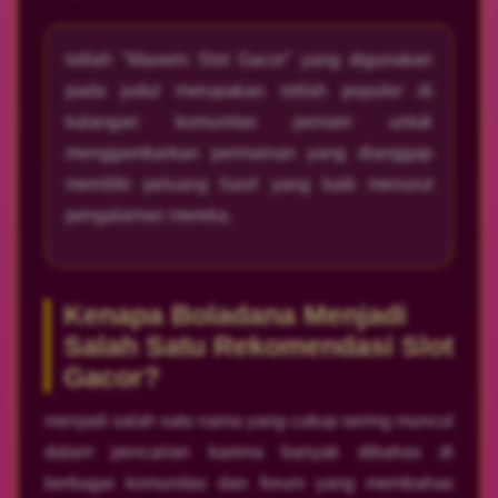
Istilah "Maxwin Slot Gacor" yang digunakan
pada judul merupakan istilah populer di
kalangan komunitas pemain untuk
menggambarkan permainan yang dianggap
memiliki peluang hasil yang baik menurut
pengalaman mereka.
Kenapa Boladana Menjadi
Salah Satu Rekomendasi Slot
Gacor?
menjadi salah satu nama yang cukup sering muncul
dalam pencarian karena banyak dibahas di
berbagai komunitas dan forum yang membahas