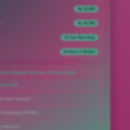
Rp 10.000
w
Rp 50.000
24 Jam Non-Stop
Desktop & Mobile
S & PROMO SPESIAL BOLADANA
posit 10K
an Spin Special
te Rata-Rata 97/98%
cor Maxwin