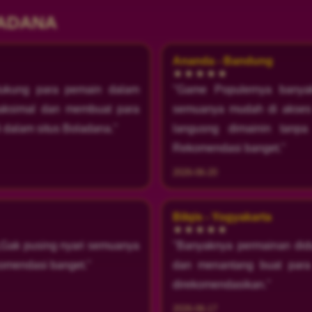
LADANA
Ananda - Bandung
★★★★★
dukung para pemain dalam
"Game Populernya banyak
aksimal dan membuat para
semuanya mudah di akses
dalam situs Boladana."
langusng dimainin tanp
Rekomendasi banget."
2026-06-20
Bilqis - Yogyakarta
★★★★★
,Gak pusing nyari semuanya
"Banyaknya permainan did
omendasi banget."
dan menantang buat para 
direkomendasikan."
2026-06-17