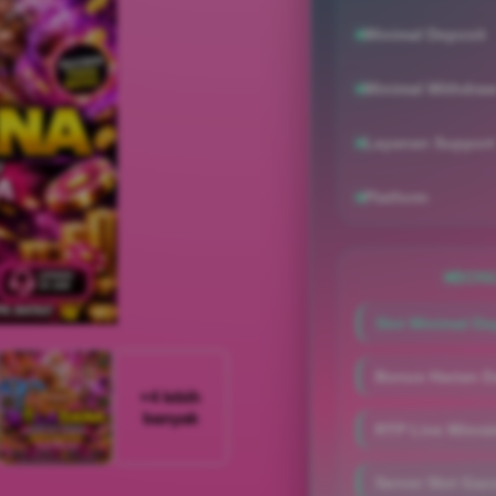
Minimal Deposit
Minimal Withdra
Layanan Support
Platform
BONU
Slot Minimal De
Bonus Harian D
+4 lebih
banyak
RTP Live Winra
Server Slot Ga