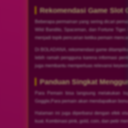
Rekomendasi Game Slot 
Beberapa permainan yang sering dicari pemai
Wild Bandito, Spaceman, dan Fortune Tiger.
menjadi topik pencarian ketika pemain mencari
Di BOLADANA, rekomendasi game ditampilkan 
lebih ramah pengguna karena informasi pent
juga membantu memperluas relevansi keywor
Panduan Singkat Mengg
Para Pemain bisa langsung melakukan lo
Goggle,Para pemain akan mendapatkan bonus 
Halaman ini juga diperbarui dengan efek vis
kuat. Kombinasi pink, gold, coin, dan petir m