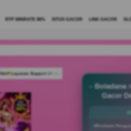
RTP WINRATE 98%
SITUS GACOR
LINK GACOR
SL
on-Stop
Boladana >
Gacor De
I
Penilaian Pengu