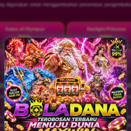
ang digunakan untuk menggambarkan persentase pengembalian
Gates of Olympus
Starlight Princess
96%
89%
Wild Bandito
Spaceman
94%
91%
apatkan Saat Bergabung Didalam Bola
emain akan mendapatkan berbagai macam bonus bonus yang sa
in akan mendapatkan berbagai rtp yang sangat tinggi dan k
n permainan yang sangat inovatif,Para pemain akan bermain 