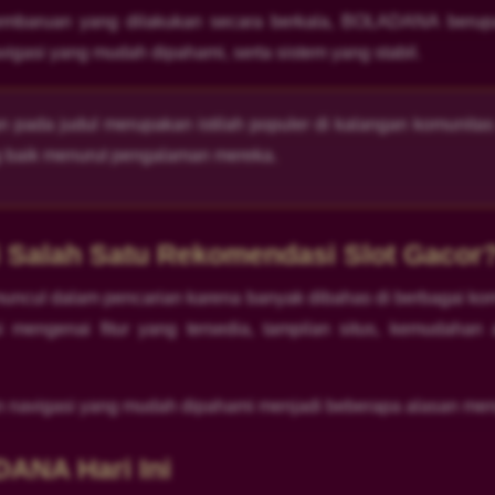
mbaruan yang dilakukan secara berkala, BOLADANA beru
avigasi yang mudah dipahami, serta sistem yang stabil.
kan pada judul merupakan istilah populer di kalangan komuni
g baik menurut pengalaman mereka.
 Salah Satu Rekomendasi Slot Gacor
muncul dalam pencarian karena banyak dibahas di berbagai 
 mengenai fitur yang tersedia, tampilan situs, kemudaha
dan navigasi yang mudah dipahami menjadi beberapa alasan men
DANA Hari Ini