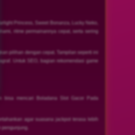
arlight Princess, Sweet Bonanza, Lucky Neko,
ami, ritme permainannya cepat, serta sering
 pilihan dengan cepat. Tampilan seperti ini
aragraf. Untuk SEO, bagian rekomendasi game
n bisa mencari Boladana Slot Gacor Pada
ertahankan agar suasana jackpot terasa lebih
eh pengunjung.