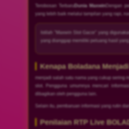
Terobosan Terbaru
Dunia Maxwin
Dengan pe
yang lebih baik melalui tampilan yang rapi, n
Istilah "Maxwin Slot Gacor" yang diguna
yang dianggap memiliki peluang hasil yan
Kenapa Boladana Menjadi
menjadi salah satu nama yang cukup sering 
slot. Pengguna umumnya mencari informasi
dibagikan oleh pengguna lain.
Selain itu, pembaruan informasi yang rutin 
Penilaian RTP Live BOLA