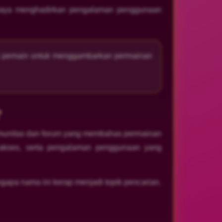
paya menghadirkan pengalaman penggunaan
tas pemain untuk menggambarkan permainan
?
komunitas dan forum yang membahas permainan
n akses, serta pengalaman penggunaan yang
gapa nama ini kerap menjadi topik pencarian.