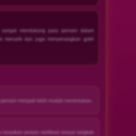
g sangat mendukung para pemain dalam
t menarik dan juga menyenangkan gokil
ra pemain menjadi lebih mudah menemukan.
 lanjutkan proses verifikasi sesuai langkah