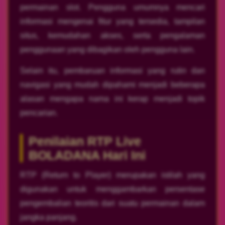
permainan slot. Pengguna umumnya mencari
informasi mengenai fitur yang tersedia, tampilan
situs, kemudahan akses, serta pengalaman
penggunaan yang dibagikan oleh pengguna lain.
Selain itu, pembaruan informasi yang rutin dan
navigasi yang mudah dipahami menjadi beberapa
alasan mengapa nama ini kerap menjadi topik
pencarian.
Penilaian RTP Live
BOLADANA Hari Ini
RTP (Return to Player) merupakan istilah yang
digunakan untuk menggambarkan persentase
pengembalian teoritis dari suatu permainan dalam
jangka panjang.