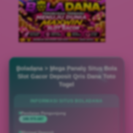
Boladana > Mega Panalo Situs Bola
Slot Gacor Deposit Qris Dana Toto
Togel
INFORMASI SITUS BOLADANA
Penilaian Pengunjung
188.970.687
Minimal Deposit