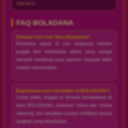
2026-06-13
FAQ BOLADANA
Dimana Cari Link Situs Boladana?
Boladana dapat di cari langsung melalui
goggle dan melakukan akses yang sangat
menarik membuat para pemain menjadi lebih
mudah menemukan.
Bagaimana cara mendaftar di BOLADANA?
Untuk daftar, tinggal isi formulir pendaftaran di
situs BOLADANA, masukan nama dan nomor
rekening, lalu lanjutkan proses verifikasi sesuai
langkah yang disediakan.