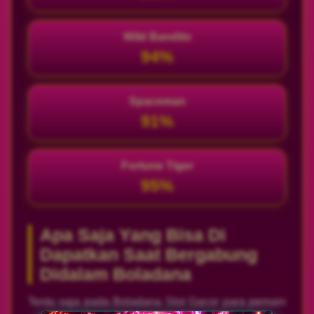
Wild Bandito
94%
Spaceman
91%
Fortune Tiger
95%
Apa Saja Yang Bisa Di
Dapatkan Saat Bergabung
Didalam Boladana
Tentu saja pada Boladana Slot Gacor para pemain