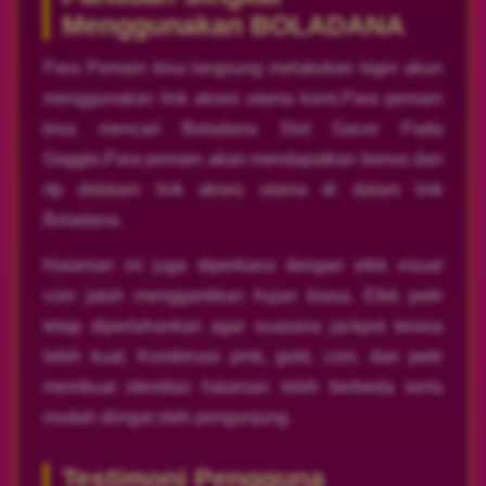
Menggunakan BOLADANA
Para Pemain bisa langsung melakukan login akun
menggunakan link akses utama kami,Para pemain
bisa mencari Boladana Slot Gacor Pada
Goggle,Para pemain akan mendapatkan bonus dan
rtp didalam link akses utama di dalam link
Boladana.
Halaman ini juga diperbarui dengan efek visual
coin jatuh menggantikan hujan biasa. Efek petir
tetap dipertahankan agar suasana jackpot terasa
lebih kuat. Kombinasi pink, gold, coin, dan petir
membuat identitas halaman lebih berbeda serta
mudah diingat oleh pengunjung.
Testimoni Pengguna