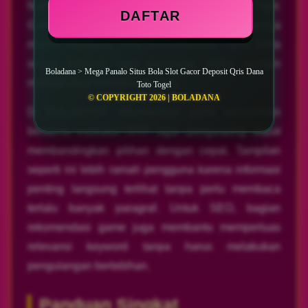
Neko, Wild Bandito, Spaceman, dan Fortune Tiger.
DAFTAR
Game-game tersebut populer karena tampilannya
mudah dipahami, ritme permainannya cepat, serta
sering menjadi topik pencarian ketika pemain
Boladana > Mega Panalo Situs Bola Slot Gacor Deposit Qris Dana
mencari pola slot gacor terbaru.
Toto Togel
© COPYRIGHT 2026 | BOLADANA
Di BOLADANA, rekomendasi game ditampilkan
bersama indikator RTP agar pengunjung dapat
membandingkan pilihan dengan cepat. Tampilan
seperti ini lebih ramah pengguna karena informasi
penting langsung terlihat tanpa perlu membaca
terlalu banyak paragraf. Untuk SEO, bagian
rekomendasi game juga membantu memperluas
relevansi keyword tanpa harus melakukan
pengulangan berlebihan.
Panduan Singkat