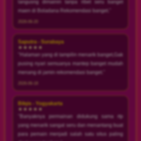
langusng dimainin tanpa ribet seru banget
maen di Boladana Rekomendasi banget."
2026-06-20
Saputra - Surabaya
★★★★★
"Halaman yang di tampilin menarik banget,Gak
pusing nyari semuanya mantep banget mudah
menang di jamin rekomendasi banget."
2026-06-18
Bilqis - Yogyakarta
★★★★★
"Banyaknya permainan didukung sama rtp
yang menarik sangat seru dan menantang buat
para pemain menjadi salah satu situs paling