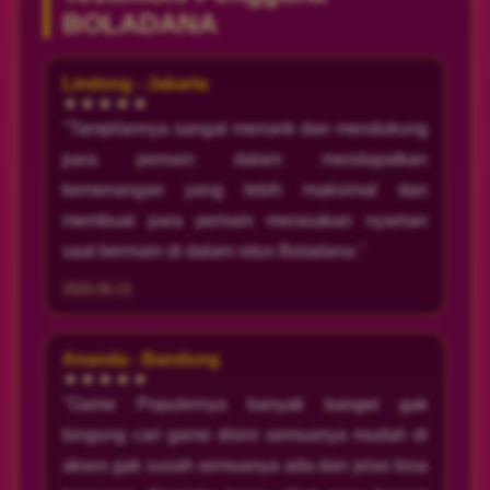
BOLADANA
Lindong - Jakarta
★★★★★
"Tampilannya sangat menarik dan mendukung
para pemain dalam mendapatkan
kemenangan yang lebih maksimal dan
membuat para pemain merasakan nyaman
saat bermain di dalam situs Boladana."
2026-06-21
Ananda - Bandung
★★★★★
"Game Populernya banyak banget gak
bingung cari game disini semuanya mudah di
akses gak susah semuanya ada dan jelas bisa