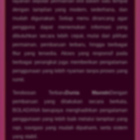
layanan seputar permainan slot dalam satu tempat
dengan tampilan yang modern, sederhana, dan
mudah digunakan. Setiap menu dirancang agar
pengguna dapat menemukan informasi yang
dibutuhkan secara lebih cepat, mulai dari pilihan
permainan, pembaruan terbaru, hingga berbagai
fitur yang tersedia. Akses yang responsif pada
berbagai perangkat juga memberikan pengalaman
penggunaan yang lebih nyaman tanpa proses yang
rumit.
Terobosan Terbaru
Dunia Maxwin
Dengan
pembaruan yang dilakukan secara berkala,
BOLADANA berupaya menghadirkan pengalaman
penggunaan yang lebih baik melalui tampilan yang
rapi, navigasi yang mudah dipahami, serta sistem
yang stabil.