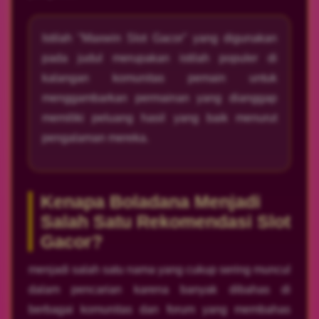
Istilah "Maxwin Slot Gacor" yang digunakan
pada judul merupakan istilah populer di
kalangan komunitas pemain untuk
menggambarkan permainan yang dianggap
memiliki peluang hasil yang baik menurut
pengalaman mereka.
Kenapa Boladana Menjadi
Salah Satu Rekomendasi Slot
Gacor?
menjadi salah satu nama yang cukup sering muncul
dalam pencarian karena banyak dibahas di
berbagai komunitas dan forum yang membahas