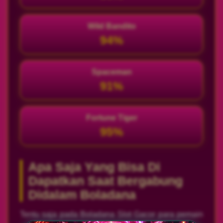
Wild Bandito
94%
Spaceman
91%
Fortune Tiger
95%
Apa Saja Yang Bisa Di
Dapatkan Saat Bergabung
Didalam Boladana
Tentu saja pada Boladana Slot Gacor para pemain