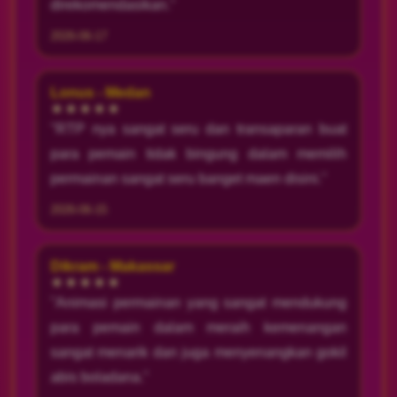
direkomendasikan."
2026-06-17
Lonus - Medan
★★★★★
"RTP nya sangat seru dan transaparan buat
para pemain tidak bingung dalam memilih
permainan sangat seru banget maen disini."
2026-06-15
Dikram - Makassar
★★★★★
"Animasi permainan yang sangat mendukung
para pemain dalam meraih kemenangan
sangat menarik dan juga menyenangkan gokil
abis boladana."