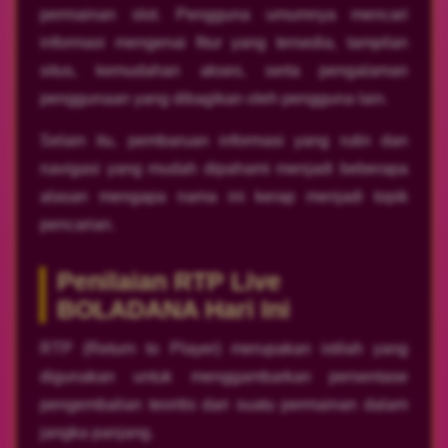
permainan slot. Pengguna umumnya mencari
informasi mengenai fitur yang tersedia, tampilan
situs, kemudahan akses, serta pengalaman
penggunaan yang dibagikan oleh pengguna lain.
Selain itu, pembaruan informasi yang rutin dan
navigasi yang mudah dipahami menjadi beberapa
alasan mengapa nama ini kerap menjadi topik
pencarian.
Penilaian RTP Live
BOLADANA Hari Ini
RTP (Return to Player) merupakan istilah yang
digunakan untuk menggambarkan persentase
pengembalian teoritis dari suatu permainan dalam
jangka panjang.