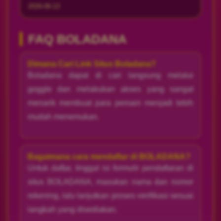
2026-06-13
FAQ BOLADANA
Dimana Cari Link Situs Boladana?
Boladana dapat di cari langsung melalui
goggle dan melakukan akses yang sangat
menarik membuat para pemain menjadi lebih
mudah menemukan.
Bagaimana cara mendaftar di BOLADANA?
Untuk daftar, tinggal isi formulir pendaftaran di
situs BOLADANA, masukan nama dan nomor
rekening, lalu lanjutkan proses verifikasi sesuai
langkah yang disediakan.