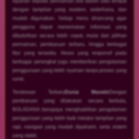
layanan seputar permainan slot dalam satu tempat
dengan tampilan yang modern, sederhana, dan
mudah digunakan. Setiap menu dirancang agar
pengguna dapat menemukan informasi yang
dibutuhkan secara lebih cepat, mulai dari pilihan
permainan, pembaruan terbaru, hingga berbagai
fitur yang tersedia. Akses yang responsif pada
berbagai perangkat juga memberikan pengalaman
penggunaan yang lebih nyaman tanpa proses yang
rumit.
Terobosan Terbaru
Dunia Maxwin
Dengan
pembaruan yang dilakukan secara berkala,
BOLADANA berupaya menghadirkan pengalaman
penggunaan yang lebih baik melalui tampilan yang
rapi, navigasi yang mudah dipahami, serta sistem
yang stabil.