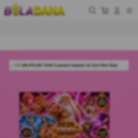
Skip
to
Cari
Troli
Login
Navigation
content
Buka Info Lebih Lanjut
Layanan Support 24 Jam Non-Stop