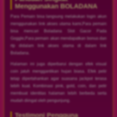
Menggunakan BOLADANA
Para Pemain bisa langsung melakukan login akun
menggunakan link akses utama kami,Para pemain
bisa mencari Boladana Slot Gacor Pada
Goggle,Para pemain akan mendapatkan bonus dan
rtp didalam link akses utama di dalam link
Boladana.
Halaman ini juga diperbarui dengan efek visual
coin jatuh menggantikan hujan biasa. Efek petir
tetap dipertahankan agar suasana jackpot terasa
lebih kuat. Kombinasi pink, gold, coin, dan petir
membuat identitas halaman lebih berbeda serta
mudah diingat oleh pengunjung.
Testimoni Pengguna