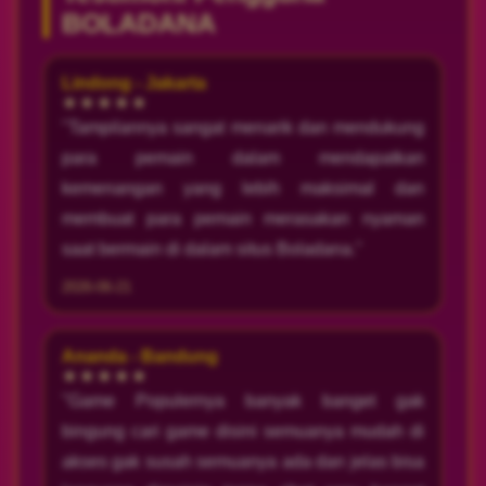
BOLADANA
Lindong - Jakarta
★★★★★
"Tampilannya sangat menarik dan mendukung
para pemain dalam mendapatkan
kemenangan yang lebih maksimal dan
membuat para pemain merasakan nyaman
saat bermain di dalam situs Boladana."
2026-06-21
Ananda - Bandung
★★★★★
"Game Populernya banyak banget gak
bingung cari game disini semuanya mudah di
akses gak susah semuanya ada dan jelas bisa