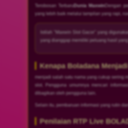
Terobosan Terbaru
Dunia Maxwin
Dengan pe
yang lebih baik melalui tampilan yang rapi, n
Istilah "Maxwin Slot Gacor" yang diguna
yang dianggap memiliki peluang hasil yan
Kenapa Boladana Menjadi
menjadi salah satu nama yang cukup sering 
slot. Pengguna umumnya mencari informasi
dibagikan oleh pengguna lain.
Selain itu, pembaruan informasi yang rutin 
Penilaian RTP Live BOLA