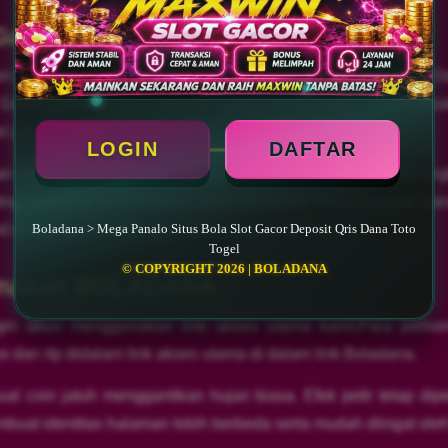
Gacor Populer
n Indonesia antara lain Mahjong Ways 2, Gates of Olympus, St
 Game-game tersebut populer karena tampilannya mudah dipah
 pola slot gacor terbaru.
LOGIN
DAFTAR
bersama indikator RTP agar pengunjung dapat membandingkan
ing langsung terlihat tanpa perlu membaca terlalu banyak p
d tanpa harus melakukan pengulangan berlebihan.
Boladana > Mega Panalo Situs Bola Slot Gacor Deposit Qris Dana Toto
Togel
© COPYRIGHT 2026 | BOLADANA
unakan BOLADANA
gin akun menggunakan link akses utama kami,Para pemai
dan rtp didalam link akses utama di dalam link Boladana.
ual coin jatuh menggantikan hujan biasa. Efek petir tetap dip
embuat identitas halaman lebih berbeda serta mudah diingat ol