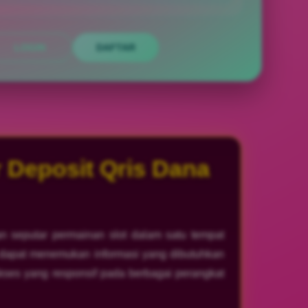
LOGIN
DAFTAR
 Deposit Qris Dana
 seputar permainan slot dalam satu tempat
dapat menemukan informasi yang dibutuhkan
 Akses yang responsif pada berbagai perangkat