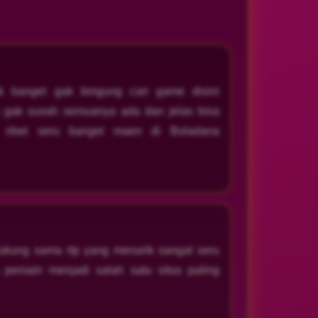
 banget gak bingung cari game disini
 gak susah semuanya ada dan jelas bisa
a ribet seru banget maen di Boladana
ukung sama rtp yang menarik sangat seru
pemain menjadi salah satu situs paling