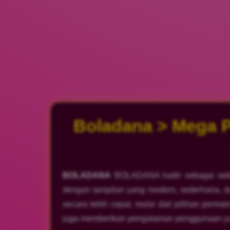
Layer Popup Close
Boladana > Mega P
BOLADANA
BOLADANA hadir sebagai sebua
dengan tampilan yang modern, sederhana, 
secara lebih cepat, mulai dari pilihan perma
juga memberikan pengalaman penggunaan yan