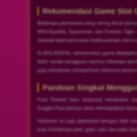
Rekomendasi Game Slot 
Beberapa permainan yang sering dicari pemai
Wild Bandito, Spaceman, dan Fortune Tiger.
menjadi topik pencarian ketika pemain mencari
Di BOLADANA, rekomendasi game ditampilkan 
lebih ramah pengguna karena informasi pent
juga membantu memperluas relevansi keywor
Panduan Singkat Mengg
Para Pemain bisa langsung melakukan lo
Goggle,Para pemain akan mendapatkan bonus 
Halaman ini juga diperbarui dengan efek vis
kuat. Kombinasi pink, gold, coin, dan petir m