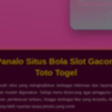
analo Situs Bola Slot Gacor
Toto Togel
h situs yang menghadirkan berbagai informasi dan layanan
dan mudah digunakan. Setiap menu dirancang agar pengguna 
inan, pembaruan terbaru, hingga berbagai fitur yang tersedia.
g lebih nyaman tanpa proses yang rumit.