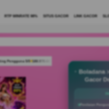
RTP WINRATE 98%
SITUS GACOR
LINK GACOR
SL
tif
Layanan Support 24 Jam Non-Stop
Boladana >
Gacor De
I
Penilaian Pengu