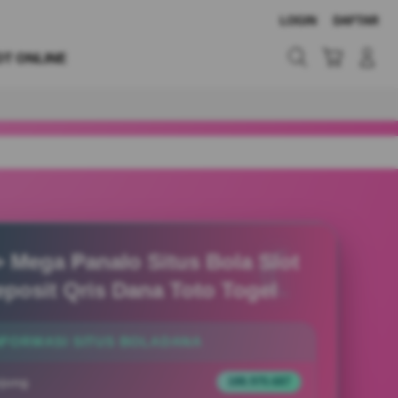
LOGIN
DAFTAR
Cari
Troli
Login/Sign-Up
OT ONLINE
Cari
 Mega Panalo Situs Bola Slot
posit Qris Dana Toto Togel
NFORMASI SITUS BOLADANA
njung
188.970.687