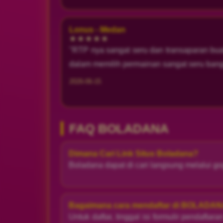
Lonus - Medan
★★★★★
"RTP nya sangat seru dan transaparan bua
dalam memilih permainan sangat seru bange
2026-06-15
FAQ BOLADANA
Dimana Cari Link Situs Boladana?
Boladana dapat di cari langsung melalui
Bagaimana cara mendaftar di BOLADA
Untuk daftar, tinggal isi formulir pendaft