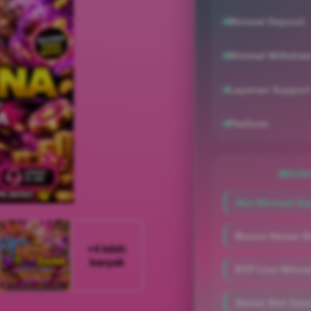
Minimal Deposit
Minimal Withdra
Layanan Support
Platform
BONU
Slot Minimal De
Bonus Harian D
+4 lebih
banyak
RTP Live Winra
Server Slot Ga