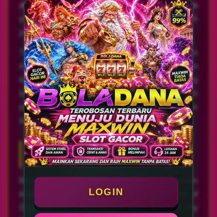
akan mendapatkan berbagai macam bonus bonus
yang sangat menarik yang bisa di mainkan oleh
para pemain.
TIdak Hanya Sampai Disitu saja para pemain akan
mendapatkan berbagai rtp yang sangat tinggi dan
kemenangan maksimal yang sangat mudah yang
bisa didapatkan,Denga tampilan ekonomis dan
permainan yang sangat inovatif,Para pemain akan
bermain dengan rasa nyaman.
Rekomendasi Game Slot
Gacor Populer
Beberapa permainan yang sering dicari pemain
LOGIN
Indonesia antara lain Mahjong Ways 2, Gates of
Olympus, Starlight Princess, Sweet Bonanza, Lucky