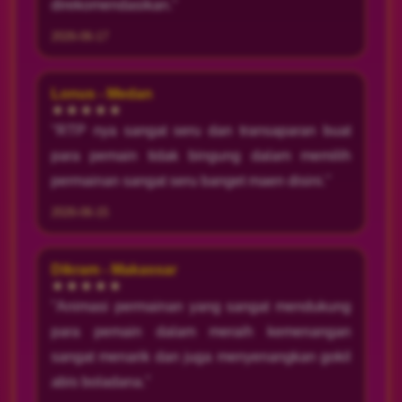
direkomendasikan."
2026-06-17
Lonus - Medan
★★★★★
"RTP nya sangat seru dan transaparan buat
para pemain tidak bingung dalam memilih
permainan sangat seru banget maen disini."
2026-06-15
Dikram - Makassar
★★★★★
"Animasi permainan yang sangat mendukung
para pemain dalam meraih kemenangan
sangat menarik dan juga menyenangkan gokil
abis boladana."