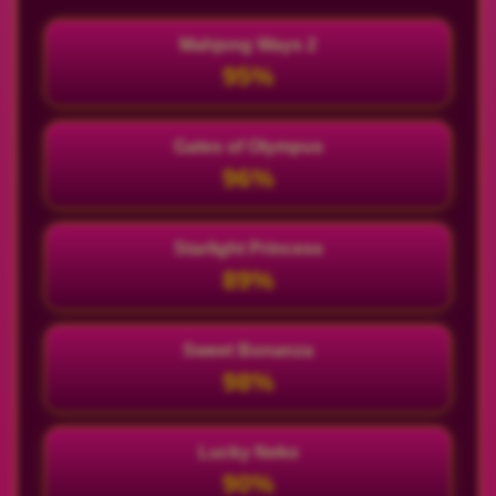
Mahjong Ways 2
95%
Gates of Olympus
96%
Starlight Princess
89%
Sweet Bonanza
98%
Lucky Neko
90%