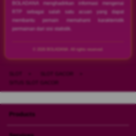
BOLADANA menghadirkan informasi mengenai
RTP sebagai salah satu acuan yang dapat
membantu pemain memahami karakteristik
permainan dari sisi statistik.
© 2026 BOLADANA. All rights reserved.
SLOT
>
SLOT GACOR
>
SITUS SLOT GACOR
Buka
Footer Navigation
Products
Buka
Services