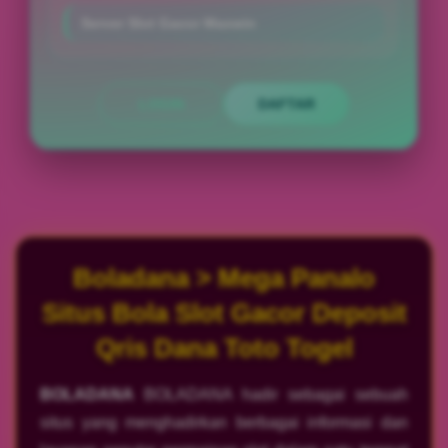
Server Slot Gacor Maxwin
LOGIN
DAFTAR
Layer Popup Close
Boladana > Mega Panalo
Situs Bola Slot Gacor Deposit
Qris Dana Toto Togel
BOLADANA
BOLADANA hadir sebagai sebuah
situs yang menghadirkan berbagai informasi dan