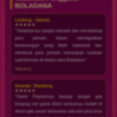
BOLADANA
Lindong - Jakarta
★★★★★
"Tampilannya sangat menarik dan mendukung
para pemain dalam mendapatkan
kemenangan yang lebih maksimal dan
membuat para pemain merasakan nyaman
saat bermain di dalam situs Boladana."
2026-06-21
Ananda - Bandung
★★★★★
"Game Populernya banyak banget gak
bingung cari game disini semuanya mudah di
akses gak susah semuanya ada dan jelas bisa