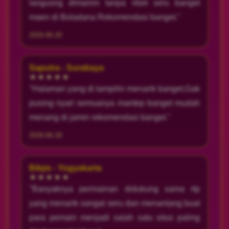
langusng dimainin tanpa ribet seru banget
maen di Boladana Rekomendasi banget."
2026-06-20
Saputra - Surabaya
★★★★★
"Halaman yang di tampilin menarik banget,Gak
pusing nyari semuanya mantep banget mudah
menang di jamin rekomendasi banget."
2026-06-18
Bilqis - Yogyakarta
★★★★★
"Banyaknya permainan didukung sama rtp
yang menarik sangat seru dan menantang buat
para pemain menjadi salah satu situs paling