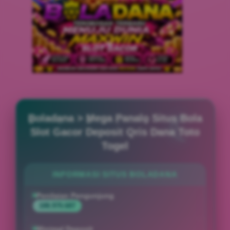
Boladana > Mega Panalo Situs Bola
Slot Gacor Deposit Qris Dana Toto
Togel
INFORMASI SITUS BOLADANA
Penilaian Pengunjung
188.970.687
Minimal Deposit