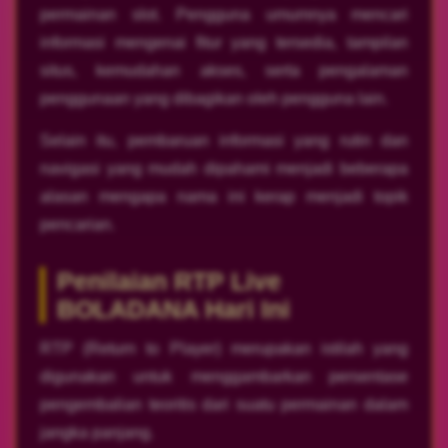
permainan slot. Pengguna umumnya mencari
informasi mengenai fitur yang tersedia, tampilan
situs, kemudahan akses, serta pengalaman
penggunaan yang dibagikan oleh pengguna lain.
Selain itu, pembaruan informasi yang rutin dan
navigasi yang mudah dipahami menjadi beberapa
alasan mengapa nama ini kerap menjadi topik
pencarian.
Penilaian RTP Live
BOLADANA Hari Ini
RTP (Return to Player) merupakan istilah yang
digunakan untuk menggambarkan persentase
pengembalian teoritis dari suatu permainan dalam
jangka panjang.