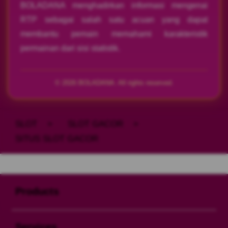
BOLADANA menghadirkan informasi mengenai
RTP sebagai salah satu acuan yang dapat
membantu pemain memahami karakteristik
permainan dari sisi statistik.
© 2026 BOLADANA. All rights reserved.
SLOT
>
SLOT GACOR
>
SITUS SLOT GACOR
Buka
Footer Navigation
Products
Buka
Services