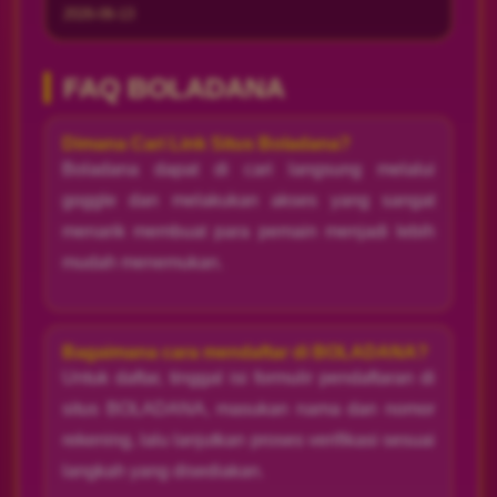
2026-06-13
FAQ BOLADANA
Dimana Cari Link Situs Boladana?
Boladana dapat di cari langsung melalui
goggle dan melakukan akses yang sangat
menarik membuat para pemain menjadi lebih
mudah menemukan.
Bagaimana cara mendaftar di BOLADANA?
Untuk daftar, tinggal isi formulir pendaftaran di
situs BOLADANA, masukan nama dan nomor
rekening, lalu lanjutkan proses verifikasi sesuai
langkah yang disediakan.