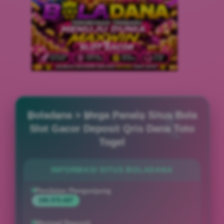
Boladana > Mega Panalo Situs Bola
Slot Gacor Deposit Qris Dana Toto
Togel
INFORMASI SITUS BOLADANA
Penilaian Pengunjung
188.970.687
Minimal Deposit