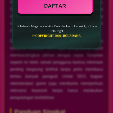
Neko, Wild Bandito, Spaceman, dan Fortune Tiger.
DAFTAR
Game-game tersebut populer karena tampilannya
mudah dipahami, ritme permainannya cepat, serta
sering menjadi topik pencarian ketika pemain
Boladana > Mega Panalo Situs Bola Slot Gacor Deposit Qris Dana
mencari pola slot gacor terbaru.
Toto Togel
© COPYRIGHT 2026 | BOLADANA
Di BOLADANA, rekomendasi game ditampilkan
bersama indikator RTP agar pengunjung dapat
membandingkan pilihan dengan cepat. Tampilan
seperti ini lebih ramah pengguna karena informasi
penting langsung terlihat tanpa perlu membaca
terlalu banyak paragraf. Untuk SEO, bagian
rekomendasi game juga membantu memperluas
relevansi keyword tanpa harus melakukan
pengulangan berlebihan.
Panduan Singkat