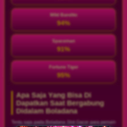
Wild Bandito
94%
Spaceman
91%
Fortune Tiger
95%
Apa Saja Yang Bisa Di
Dapatkan Saat Bergabung
Didalam Boladana
Tentu saja pada Boladana Slot Gacor para pemain