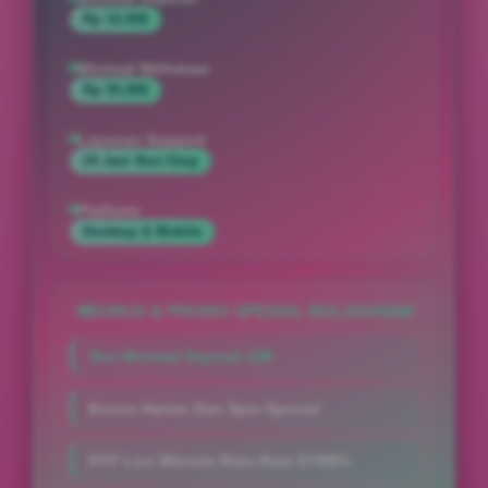
Rp 10.000
Minimal Withdraw
Rp 50.000
Layanan Support
24 Jam Non-Stop
Platform
Desktop & Mobile
BONUS & PROMO SPESIAL BOLADANA
Slot Minimal Deposit 10K
Bonus Harian Dan Spin Special
RTP Live Winrate Rata-Rata 97/98%