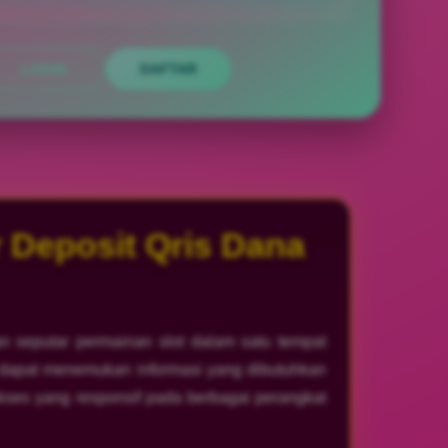
LOGIN
DAFTAR
 Deposit Qris Dana
 seputar permainan slot dalam satu tempat
dapat menemukan informasi yang dibutuhkan
 Akses yang responsif pada berbagai perangkat