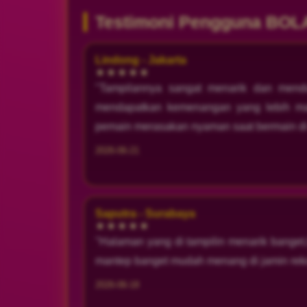
Testimoni Pengguna BO
Lindong - Jakarta
★★★★★
"Tampilannya sangat menarik dan men
mendapatkan kemenangan yang lebih m
pemain merasakan nyaman saat bermain di 
2026-06-21
Saputra - Surabaya
★★★★★
"Halaman yang di tampilin menarik banget
mantep banget mudah menang di jamin rek
2026-06-18