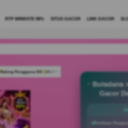
RTP WINRATE 98%
SITUS GACOR
LINK GACOR
SL
7 Aktif
Layanan Support 24 Jam Non-Stop
Boladana >
Gacor De
I
Penilaian Pengu