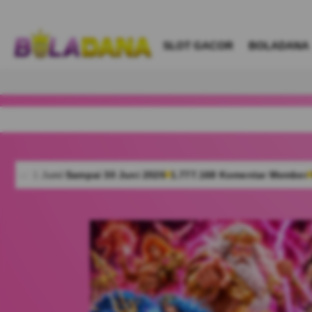
Skip
to
content
SLOT GACOR
BOLADANA
Buka Info Lebih Lanjut
26
1.777.168 Komentar Member
Rating Pengguna 5/5
188.970.68