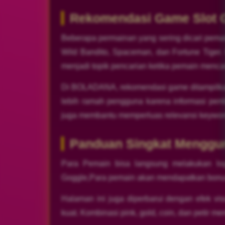
Rekomendasi Game Slot 
Beberapa permainan yang sering dicari pemai
Wild Bandito, Spaceman, dan Fortune Tiger.
menjadi topik pencarian ketika pemain mencari
Di BOLADANA, rekomendasi game ditampilkan 
lebih ramah pengguna karena informasi pent
juga membantu memperluas relevansi keywor
Panduan Singkat Mengg
Para Pemain bisa langsung melakukan lo
Goggle,Para pemain akan mendapatkan bonus 
Halaman ini juga diperbarui dengan efek vis
kuat. Kombinasi pink, gold, coin, dan petir m