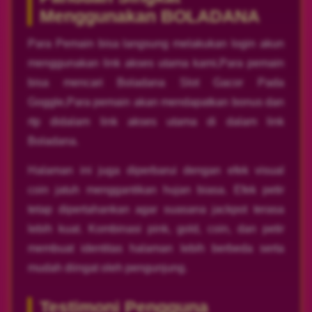
Menggunakan BOLADANA
Para Pemain bisa langsung melakukan login akun
menggunakan link akses utama kami,Para pemain
bisa mencari Boladana Slot Gacor Pada
Goggle,Para pemain akan mendapatkan bonus dan
rtp didalam link akses utama di dalam link
Boladana.
Halaman ini juga diperbarui dengan efek visual
coin jatuh menggantikan hujan biasa. Efek petir
tetap dipertahankan agar suasana jackpot terasa
lebih kuat. Kombinasi pink, gold, coin, dan petir
membuat identitas halaman lebih berbeda serta
mudah diingat oleh pengunjung.
Testimoni Pengguna