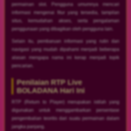
permainan slot. Pengguna umumnya mencari
informasi mengenai fitur yang tersedia, tampilan
situs, kemudahan akses, serta pengalaman
penggunaan yang dibagikan oleh pengguna lain.
Selain itu, pembaruan informasi yang rutin dan
navigasi yang mudah dipahami menjadi beberapa
alasan mengapa nama ini kerap menjadi topik
pencarian.
Penilaian RTP Live
BOLADANA Hari Ini
RTP (Return to Player) merupakan istilah yang
digunakan untuk menggambarkan persentase
pengembalian teoritis dari suatu permainan dalam
jangka panjang.