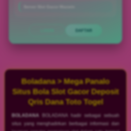
Server Slot Gacor Maxwin
LOGIN
DAFTAR
Layer Popup Close
Boladana > Mega Panalo
Situs Bola Slot Gacor Deposit
Qris Dana Toto Togel
BOLADANA
BOLADANA hadir sebagai sebuah
situs yang menghadirkan berbagai informasi dan