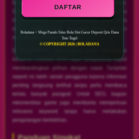
Neko, Wild Bandito, Spaceman, dan Fortune Tiger.
DAFTAR
Game-game tersebut populer karena tampilannya
mudah dipahami, ritme permainannya cepat, serta
sering menjadi topik pencarian ketika pemain
Boladana > Mega Panalo Situs Bola Slot Gacor Deposit Qris Dana
mencari pola slot gacor terbaru.
Toto Togel
© COPYRIGHT 2026 | BOLADANA
Di BOLADANA, rekomendasi game ditampilkan
bersama indikator RTP agar pengunjung dapat
membandingkan pilihan dengan cepat. Tampilan
seperti ini lebih ramah pengguna karena informasi
penting langsung terlihat tanpa perlu membaca
terlalu banyak paragraf. Untuk SEO, bagian
rekomendasi game juga membantu memperluas
relevansi keyword tanpa harus melakukan
pengulangan berlebihan.
Panduan Singkat