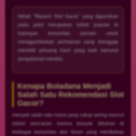
Istilah "Maxwin Slot Gacor" yang digunakan
pada judul merupakan istilah populer di
kalangan komunitas pemain untuk
menggambarkan permainan yang dianggap
memiliki peluang hasil yang baik menurut
pengalaman mereka.
Kenapa Boladana Menjadi
Salah Satu Rekomendasi Slot
Gacor?
menjadi salah satu nama yang cukup sering muncul
dalam pencarian karena banyak dibahas di
berbagai komunitas dan forum yang membahas