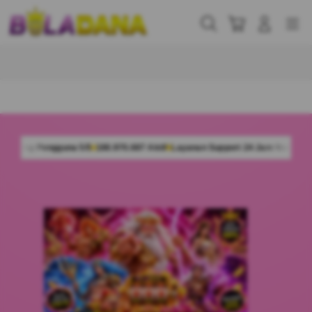
Skip
to
Cari
Troli
Login
Navigation
content
Buka Info Lebih Lanjut
.687 Aktif
Layanan Support 24 Jam Non-Stop