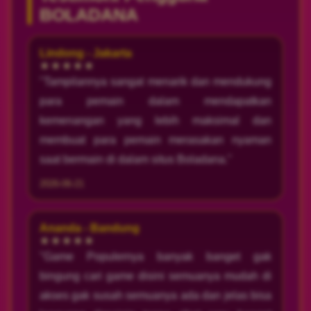
BOLADANA
Lindong - Jakarta
★★★★★
"Tampilannya sangat menarik dan mendukung
para pemain dalam mendapatkan
kemenangan yang lebih maksimal dan
membuat para pemain merasakan nyaman
saat bermain di dalam situs Boladana."
2026-06-21
Ananda - Bandung
★★★★★
"Game Populernya banyak banget gak
bingung cari game disini semuanya mudah di
akses gak susah semuanya ada dan jelas bisa