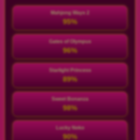
Mahjong Ways 2
95%
Gates of Olympus
96%
Starlight Princess
89%
Sweet Bonanza
98%
Lucky Neko
90%