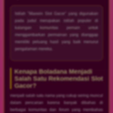
Istilah "Maxwin Slot Gacor" yang digunakan
pada judul merupakan istilah populer di
kalangan komunitas pemain untuk
menggambarkan permainan yang dianggap
memiliki peluang hasil yang baik menurut
pengalaman mereka.
Kenapa Boladana Menjadi
Salah Satu Rekomendasi Slot
Gacor?
menjadi salah satu nama yang cukup sering muncul
dalam pencarian karena banyak dibahas di
berbagai komunitas dan forum yang membahas