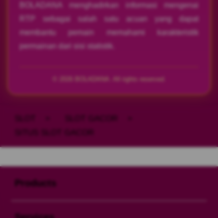
BOLADANA menghadirkan informasi mengenai
RTP sebagai salah satu acuan yang dapat
membantu pemain memahami karakteristik
permainan dari sisi statistik.
© 2026 BOLADANA. All rights reserved.
SLOT
>
SLOT GACOR
>
SITUS SLOT GACOR
Buka
Footer Navigation
Products
Buka
Services