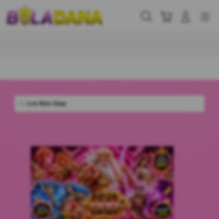
Skip
to
Cari
Troli
Login
Navigation
content
Buka Info Lebih Lanjut