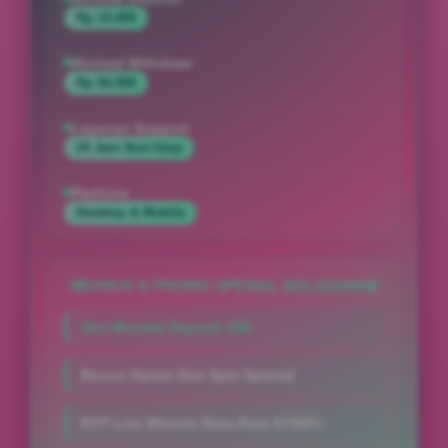
Rp 10.000
Minimal Withdraw
Rp 50.000
Layanan Support
24 Jam Non-Stop
Platform
Desktop & Mobile
BONUS & PROMO SPESIAL BOLADANA
Slot Minimal Deposit 10K
Bonus Harian Dan Spin Special
RTP Live Winrate Rata-Rata 97/98%