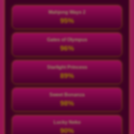
Mahjong Ways 2
95%
Gates of Olympus
96%
Starlight Princess
89%
Sweet Bonanza
98%
Lucky Neko
90%