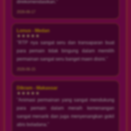
direkomendasikan."
2026-06-17
Lonus - Medan
★★★★★
"RTP nya sangat seru dan transaparan buat
para pemain tidak bingung dalam memilih
permainan sangat seru banget maen disini."
2026-06-15
Dikram - Makassar
★★★★★
"Animasi permainan yang sangat mendukung
para pemain dalam meraih kemenangan
sangat menarik dan juga menyenangkan gokil
abis boladana."