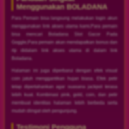
Menggunakan BOLADANA
Para Pemain bisa langsung melakukan login akun
menggunakan link akses utama kami,Para pemain
bisa mencari Boladana Slot Gacor Pada
Goggle,Para pemain akan mendapatkan bonus dan
rtp didalam link akses utama di dalam link
Boladana.
Halaman ini juga diperbarui dengan efek visual
coin jatuh menggantikan hujan biasa. Efek petir
tetap dipertahankan agar suasana jackpot terasa
lebih kuat. Kombinasi pink, gold, coin, dan petir
membuat identitas halaman lebih berbeda serta
mudah diingat oleh pengunjung.
Testimoni Pengguna