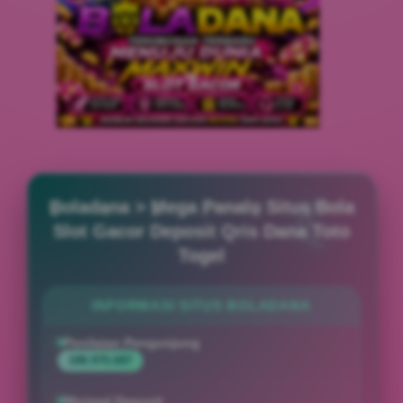
Boladana > Mega Panalo Situs Bola
Slot Gacor Deposit Qris Dana Toto
Togel
INFORMASI SITUS BOLADANA
Penilaian Pengunjung
188.970.687
Minimal Deposit