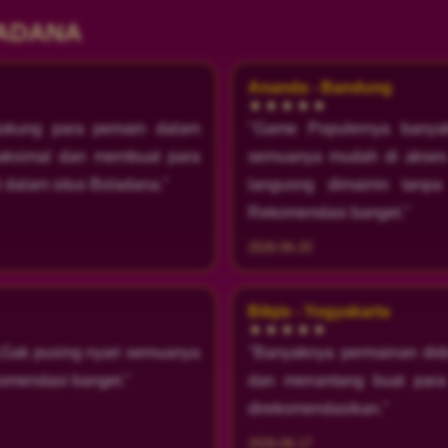
LADANA
Ananda - Bandung
★★★★★
dukung para pemain dalam
"Game Populernya banyak
aksimal dan membuat para
semuanya mudah di akses
dalam situs Boladana."
langusng dimainin tanp
Rekomendasi banget."
2026-06-20
Bilqis - Yogyakarta
★★★★★
,Gak pusing nyari semuanya
"Banyaknya permainan did
omendasi banget."
dan menantang buat para 
direkomendasikan."
2026-06-17