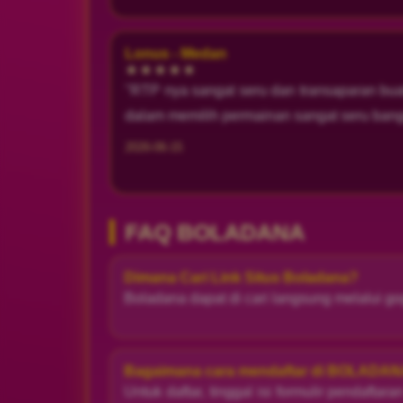
Lonus - Medan
★★★★★
"RTP nya sangat seru dan transaparan bua
dalam memilih permainan sangat seru bange
2026-06-15
FAQ BOLADANA
Dimana Cari Link Situs Boladana?
Boladana dapat di cari langsung melalui
Bagaimana cara mendaftar di BOLADA
Untuk daftar, tinggal isi formulir pendaft