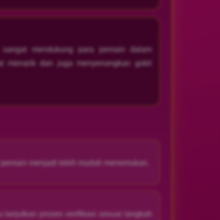
g sangat mendukung para pemain dalam
t menarik dan juga menyenangkan gokil
ra pemain menjadi lebih mudah menemukan.
 lanjutkan proses verifikasi sesuai langkah