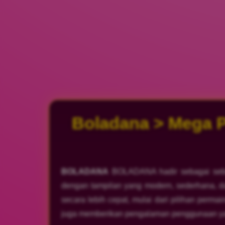
Layer Popup Close
Boladana > Mega P
BOLADANA
BOLADANA hadir sebagai sebua
dengan tampilan yang modern, sederhana, 
secara lebih cepat, mulai dari pilihan perma
juga memberikan pengalaman penggunaan yan