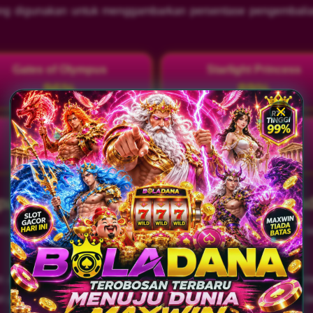
ang digunakan untuk menggambarkan persentase pengembalian
Gates of Olympus
Starlight Princess
96%
89%
Wild Bandito
Spaceman
94%
91%
apatkan Saat Bergabung Didalam Bola
emain akan mendapatkan berbagai macam bonus bonus yang sa
in akan mendapatkan berbagai rtp yang sangat tinggi dan k
n permainan yang sangat inovatif,Para pemain akan bermain 