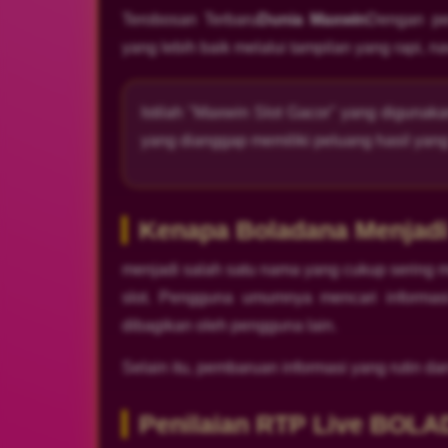
Terobosan Terbaru
Dunia Maxwin
Dengan pe
yang lebih baik melalui tampilan yang rapi, n
Istilah "Maxwin Slot Gacor" yang diguna
yang dianggap memiliki peluang hasil yan
Kenapa Boladana Menjadi
menjadi salah satu nama yang cukup sering 
slot. Pengguna umumnya mencari informasi
dibagikan oleh pengguna lain.
Selain itu, pembaruan informasi yang rutin 
Penilaian RTP Live BOLA