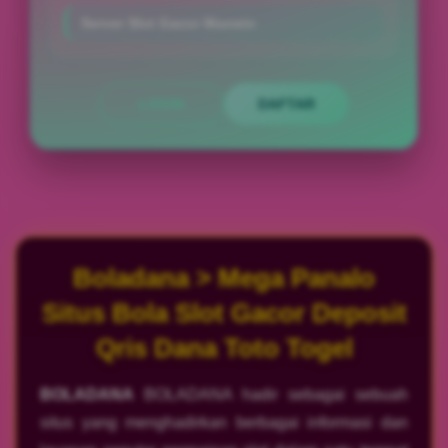
Server Slot Gacor Maxwin
LOGIN
DAFTAR
Layer Popup Close
Boladana > Mega Panalo
Situs Bola Slot Gacor Deposit
Qris Dana Toto Togel
BOLADANA
BOLADANA hadir sebagai sebuah
situs yang menghadirkan berbagai informasi dan