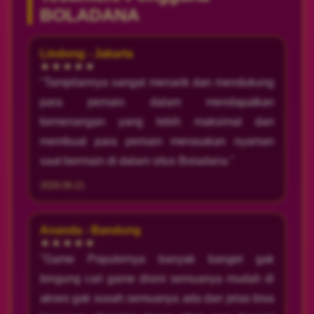
BOLADANA
Lindong - Jakarta
★★★★★
"Tampilannya sangat menarik dan mendukung
para pemain dalam mendapatkan
kemenangan yang lebih maksimal dan
membuat para pemain merasakan nyaman
saat bermain di dalam situs Boladana."
2026-06-21
Ananda - Bandung
★★★★★
"Game Populernya banyak banget gak
bingung cari game disini semuanya mudah di
akses gak susah semuanya ada dan jelas bisa