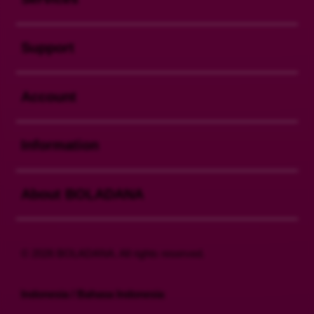
Buka
Support
Buka
Account
Buka
Information
Buka
About BOLADANA
© 2026 BOLADANA. All rights reserved.
Indonesia / Bahasa Indonesia