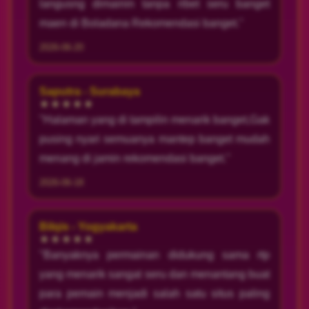
langusng dimainin tanpa ribet seru banget
maen di Boladana Rekomendasi banget."
2026-06-20
Saputra - Surabaya
★★★★★
"Halaman yang di tampilin menarik banget,Gak
pusing nyari semuanya mantep banget mudah
menang di jamin rekomendasi banget."
2026-06-18
Bilqis - Yogyakarta
★★★★★
"Banyaknya permainan didukung sama rtp
yang menarik sangat seru dan menantang buat
para pemain menjadi salah satu situs paling