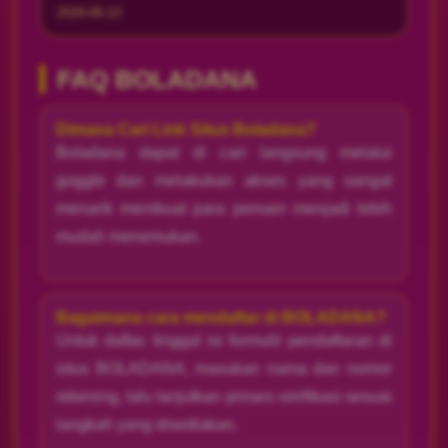
2026-06-13
FAQ BOLADANA
Dimana Cari Link Situs Boladana?
Boladana dapat di cari langsung melalui
goggle dan melakukan akses yang sangat
menarik membuat para pemain menjadi lebih
mudah menemukan.
Bagaimana cara mendaftar di BOLADANA?
Untuk daftar, tinggal isi formulir pendaftaran di
situs BOLADANA, masukan nama dan nomor
rekening, lalu lanjutkan proses verifikasi sesuai
langkah yang disediakan.