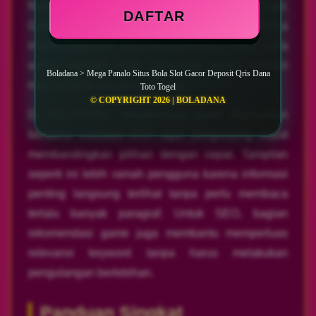
Neko, Wild Bandito, Spaceman, dan Fortune Tiger.
DAFTAR
Game-game tersebut populer karena tampilannya
mudah dipahami, ritme permainannya cepat, serta
sering menjadi topik pencarian ketika pemain
Boladana > Mega Panalo Situs Bola Slot Gacor Deposit Qris Dana
mencari pola slot gacor terbaru.
Toto Togel
© COPYRIGHT 2026 | BOLADANA
Di BOLADANA, rekomendasi game ditampilkan
bersama indikator RTP agar pengunjung dapat
membandingkan pilihan dengan cepat. Tampilan
seperti ini lebih ramah pengguna karena informasi
penting langsung terlihat tanpa perlu membaca
terlalu banyak paragraf. Untuk SEO, bagian
rekomendasi game juga membantu memperluas
relevansi keyword tanpa harus melakukan
pengulangan berlebihan.
Panduan Singkat