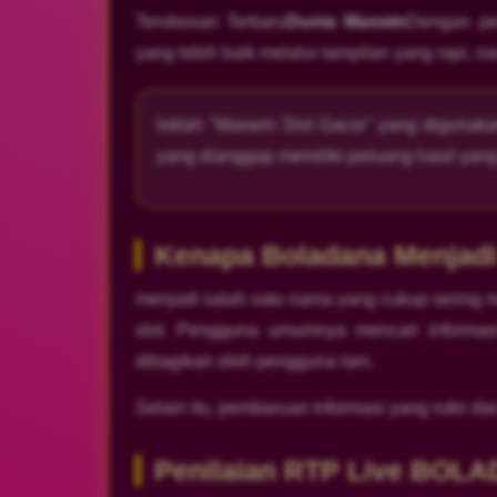
Terobosan Terbaru
Dunia Maxwin
Dengan pe
yang lebih baik melalui tampilan yang rapi, n
Istilah "Maxwin Slot Gacor" yang diguna
yang dianggap memiliki peluang hasil yan
Kenapa Boladana Menjadi
menjadi salah satu nama yang cukup sering 
slot. Pengguna umumnya mencari informasi
dibagikan oleh pengguna lain.
Selain itu, pembaruan informasi yang rutin 
Penilaian RTP Live BOLA