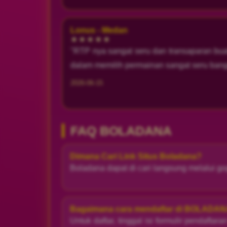
Lonus - Medan
★★★★★
"RTP nya sangat seru dan transaparan bua
dalam memilih permainan sangat seru bange
2026-06-15
FAQ BOLADANA
Dimana Cari Link Situs Boladana?
Boladana dapat di cari langsung melalui
Bagaimana cara mendaftar di BOLADA
Untuk daftar, tinggal isi formulir pendaft