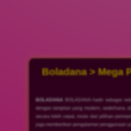
Layer Popup Close
Boladana > Mega P
BOLADANA
BOLADANA hadir sebagai sebua
dengan tampilan yang modern, sederhana, 
secara lebih cepat, mulai dari pilihan perma
juga memberikan pengalaman penggunaan yan