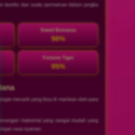
 teoritis dari suatu permainan dalam jangka
Sweet Bonanza
98%
Fortune Tiger
95%
dana
ngat menarik yang bisa di mainkan oleh para
emenangan maksimal yang sangat mudah yang
dengan rasa nyaman.