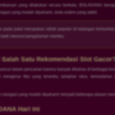
mbaruan yang dilakukan secara berkala, BOLADANA beru
avigasi yang mudah dipahami, serta sistem yang stabil.
kan pada judul merupakan istilah populer di kalangan komuni
g baik menurut pengalaman mereka.
 Salah Satu Rekomendasi Slot Gacor
muncul dalam pencarian karena banyak dibahas di berbagai 
 mengenai fitur yang tersedia, tampilan situs, kemudaha
dan navigasi yang mudah dipahami menjadi beberapa alasan men
DANA Hari Ini