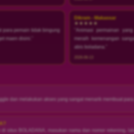
Dikram - Makassar
★★★★★
t para pemain tidak bingung
"Animasi permainan yan
t maen disini."
meraih kemenangan sanga
abis boladana."
2026-06-13
 goggle dan melakukan akses yang sangat menarik membuat pa
NA?
aran di situs BOLADANA, masukan nama dan nomor rekening, lalu