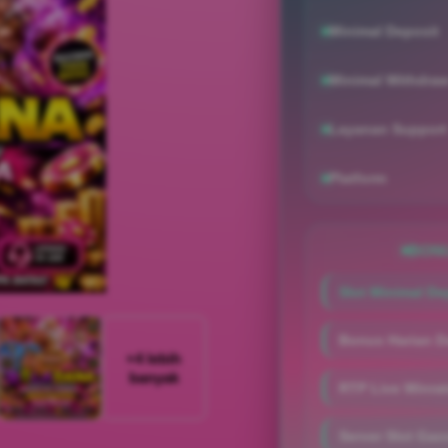
Minimal Deposit
Minimal Withdra
Layanan Support
Platform
BONU
Slot Minimal De
Bonus Harian D
+4 lebih
banyak
RTP Live Winra
Server Slot Ga