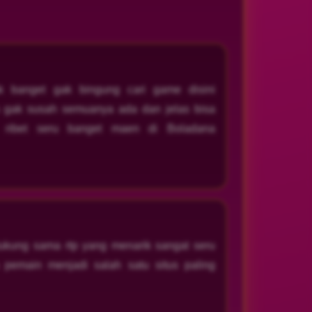
 banget gak bingung cari game disini
 gak susah semuanya ada dan jelas bisa
a ribet seru banget maen di Boladana
ukung sama rtp yang menarik sangat seru
pemain menjadi salah satu situs paling