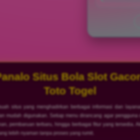
analo Situs Bola Slot Gacor
Toto Togel
h situs yang menghadirkan berbagai informasi dan layanan
dan mudah digunakan. Setiap menu dirancang agar pengguna 
inan, pembaruan terbaru, hingga berbagai fitur yang tersedia.
g lebih nyaman tanpa proses yang rumit.