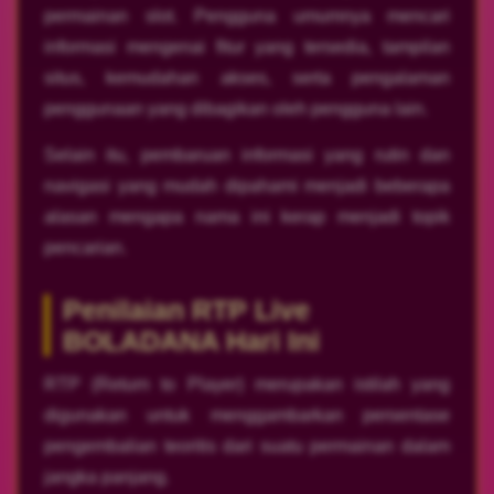
permainan slot. Pengguna umumnya mencari
informasi mengenai fitur yang tersedia, tampilan
situs, kemudahan akses, serta pengalaman
penggunaan yang dibagikan oleh pengguna lain.
Selain itu, pembaruan informasi yang rutin dan
navigasi yang mudah dipahami menjadi beberapa
alasan mengapa nama ini kerap menjadi topik
pencarian.
Penilaian RTP Live
BOLADANA Hari Ini
RTP (Return to Player) merupakan istilah yang
digunakan untuk menggambarkan persentase
pengembalian teoritis dari suatu permainan dalam
jangka panjang.