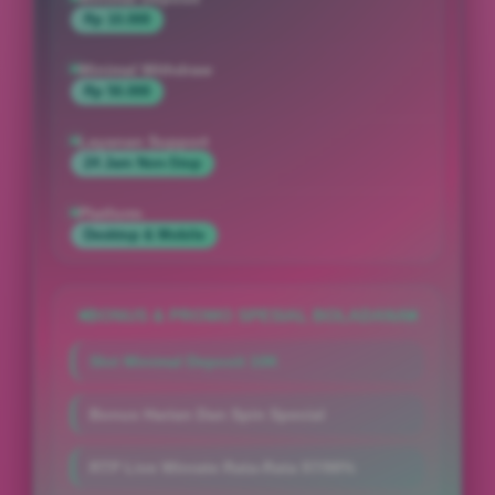
Rp 10.000
Minimal Withdraw
Rp 50.000
Layanan Support
24 Jam Non-Stop
Platform
Desktop & Mobile
BONUS & PROMO SPESIAL BOLADANA
Slot Minimal Deposit 10K
Bonus Harian Dan Spin Special
RTP Live Winrate Rata-Rata 97/98%