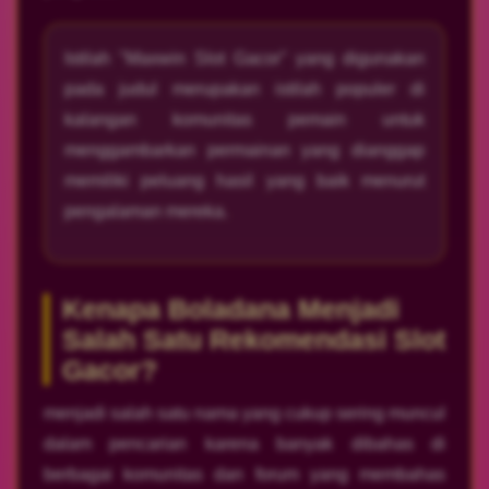
Istilah "Maxwin Slot Gacor" yang digunakan
pada judul merupakan istilah populer di
kalangan komunitas pemain untuk
menggambarkan permainan yang dianggap
memiliki peluang hasil yang baik menurut
pengalaman mereka.
Kenapa Boladana Menjadi
Salah Satu Rekomendasi Slot
Gacor?
menjadi salah satu nama yang cukup sering muncul
dalam pencarian karena banyak dibahas di
berbagai komunitas dan forum yang membahas