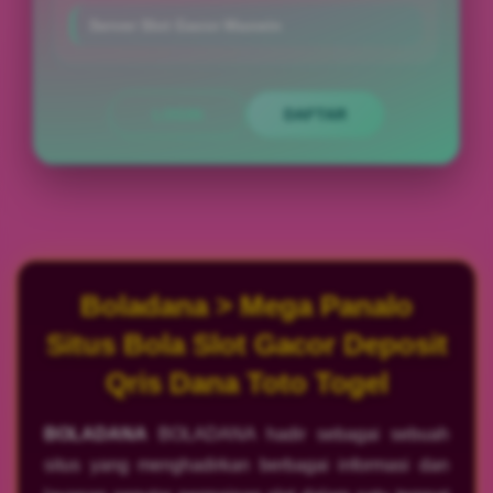
Server Slot Gacor Maxwin
LOGIN
DAFTAR
Layer Popup Close
Boladana > Mega Panalo
Situs Bola Slot Gacor Deposit
Qris Dana Toto Togel
BOLADANA
BOLADANA hadir sebagai sebuah
situs yang menghadirkan berbagai informasi dan