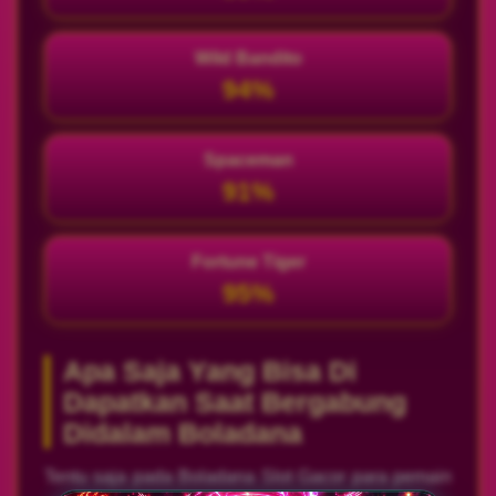
Wild Bandito
94%
Spaceman
91%
Fortune Tiger
95%
Apa Saja Yang Bisa Di
Dapatkan Saat Bergabung
Didalam Boladana
Tentu saja pada Boladana Slot Gacor para pemain