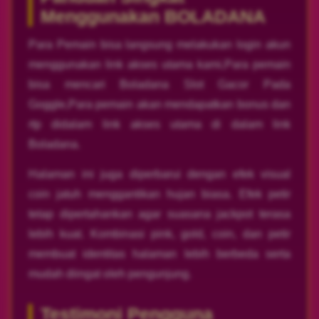
Menggunakan BOLADANA
Para Pemain bisa langsung melakukan login akun
menggunakan link akses utama kami,Para pemain
bisa mencari Boladana Slot Gacor Pada
Goggle,Para pemain akan mendapatkan bonus dan
rtp didalam link akses utama di dalam link
Boladana.
Halaman ini juga diperbarui dengan efek visual
coin jatuh menggantikan hujan biasa. Efek petir
tetap dipertahankan agar suasana jackpot terasa
lebih kuat. Kombinasi pink, gold, coin, dan petir
membuat identitas halaman lebih berbeda serta
mudah diingat oleh pengunjung.
Testimoni Pengguna