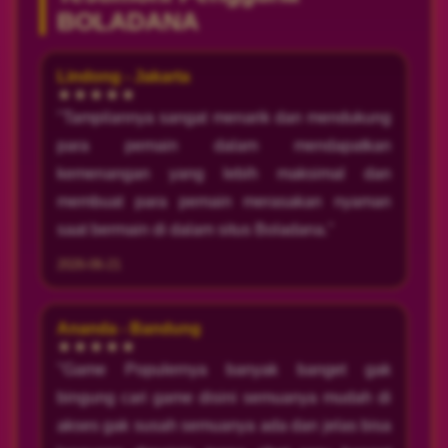
BOLADANA
Lindong - Jakarta
★★★★★
"Tampilannya sangat menarik dan mendukung
para pemain dalam mendapatkan
kemenangan yang lebih maksimal dan
membuat para pemain merasakan nyaman
saat bermain di dalam situs Boladana."
2026-06-21
Ananda - Bandung
★★★★★
"Game Populernya banyak banget gak
bingung cari game disini semuanya mudah di
akses gak susah semuanya ada dan jelas bisa