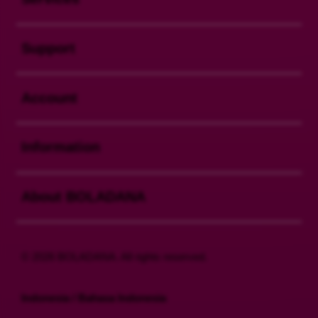
Buka
Support
Buka
Account
Buka
Information
Buka
About BOLADANA
© 2026 BOLADANA. All rights reserved.
Indonesia / Bahasa Indonesia