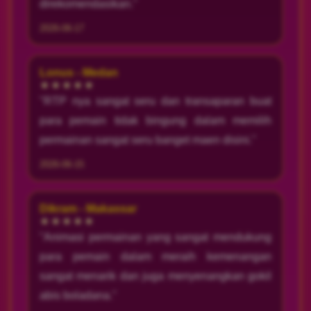
direkomendasikan."
2026-06-17
Lonus - Medan
★★★★★
"RTP nya sangat seru dan transaparan buat
para pemain tidak bingung dalam memilih
permainan sangat seru banget maen disini."
2026-06-15
Dikram - Makassar
★★★★★
"Animasi permainan yang sangat mendukung
para pemain dalam meraih kemenangan
sangat menarik dan juga menyenangkan gokil
abis boladana."