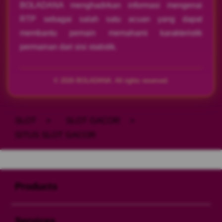
BOLADANA menghadirkan informasi mengenai
RTP sebagai salah satu acuan yang dapat
membantu pemain memahami karakteristik
permainan dari sisi statistik.
© 2026 BOLADANA. All rights reserved.
SLOT
>
SLOT GACOR
>
SITUS SLOT GACOR
Buka
Footer Navigation
Products
Buka
Services