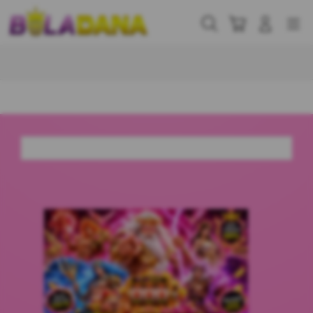
Skip
to
Cari
Troli
Login
Navigation
content
Buka Info Lebih Lanjut
Update Terbaru: 1 Jun