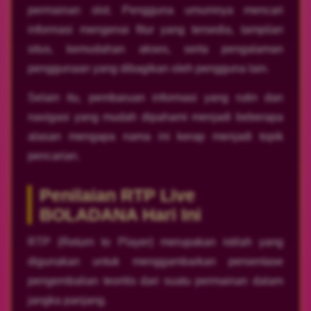
permainan slot. Pengguna umumnya mencari
informasi mengenai fitur yang tersedia, tampilan
situs, kemudahan akses, serta pengalaman
penggunaan yang dibagikan oleh pengguna lain.
Selain itu, pembaruan informasi yang rutin dan
navigasi yang mudah dipahami menjadi beberapa
alasan mengapa nama ini kerap menjadi topik
pencarian.
Penilaian RTP Live
BOLADANA Hari Ini
RTP (Return to Player) merupakan istilah yang
digunakan untuk menggambarkan persentase
pengembalian teoritis dari suatu permainan dalam
jangka panjang.