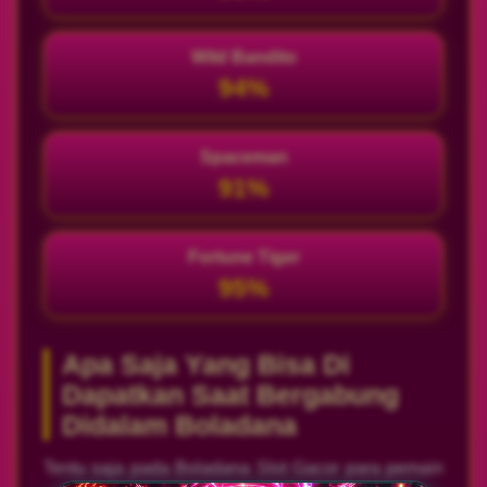
Wild Bandito
94%
Spaceman
91%
Fortune Tiger
95%
Apa Saja Yang Bisa Di
Dapatkan Saat Bergabung
Didalam Boladana
Tentu saja pada Boladana Slot Gacor para pemain