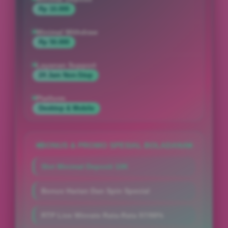
Rp 10.000
Minimal Withdraw
Rp 50.000
Layanan Support
24 Jam Non-Stop
Platform
Desktop & Mobile
BONUS & PROMO SPESIAL BOLADANA
Slot Minimal Deposit 10K
Bonus Harian Dan Spin Special
RTP Live Winrate Rata-Rata 97/98%