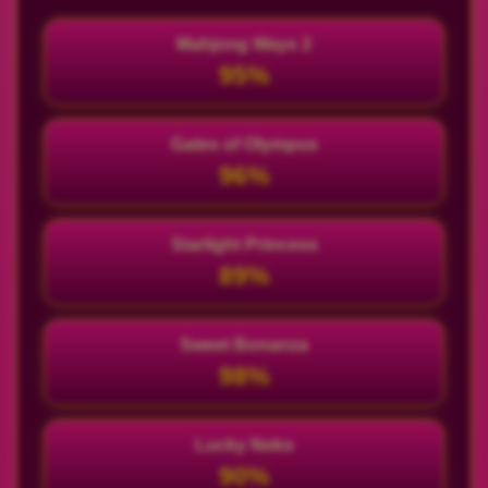
Mahjong Ways 2
95%
Gates of Olympus
96%
Starlight Princess
89%
Sweet Bonanza
98%
Lucky Neko
90%