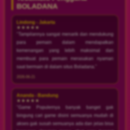
BOLADANA
Lindong - Jakarta
★★★★★
"Tampilannya sangat menarik dan mendukung
para pemain dalam mendapatkan
kemenangan yang lebih maksimal dan
membuat para pemain merasakan nyaman
saat bermain di dalam situs Boladana."
2026-06-21
Ananda - Bandung
★★★★★
"Game Populernya banyak banget gak
bingung cari game disini semuanya mudah di
akses gak susah semuanya ada dan jelas bisa