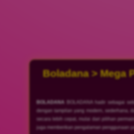
Layer Popup Close
Boladana > Mega P
BOLADANA
BOLADANA hadir sebagai sebua
dengan tampilan yang modern, sederhana, 
secara lebih cepat, mulai dari pilihan perma
juga memberikan pengalaman penggunaan yan