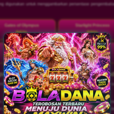
ang digunakan untuk menggambarkan persentase pengembalian
Gates of Olympus
Starlight Princess
96%
89%
Wild Bandito
Spaceman
94%
91%
apatkan Saat Bergabung Didalam Bola
emain akan mendapatkan berbagai macam bonus bonus yang sa
in akan mendapatkan berbagai rtp yang sangat tinggi dan k
n permainan yang sangat inovatif,Para pemain akan bermain 