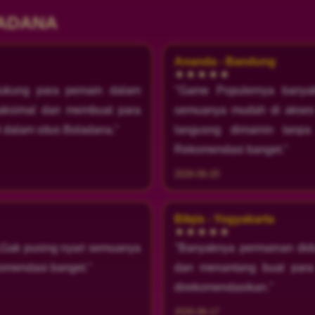
LADANA
Ananda - Bandung
★★★★★
dukung para pemain dalam
"Game Populernya banyak
aksimal dan membuat para
semuanya mudah di akses
dalam situs Boladana."
langusng dimainin tanp
Rekomendasi banget."
2026-06-20
Bilqis - Yogyakarta
★★★★★
,Gak pusing nyari semuanya
"Banyaknya permainan did
omendasi banget."
dan menantang buat para 
direkomendasikan."
2026-06-17