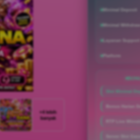
Minimal Deposit
Minimal Withdra
Layanan Support
Platform
BONU
Slot Minimal De
Bonus Harian D
+4 lebih
banyak
RTP Live Winra
Server Slot Ga