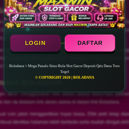
Gacor Populer
n Indonesia antara lain Mahjong Ways 2, Gates of Olympus, St
 Game-game tersebut populer karena tampilannya mudah dipah
 pola slot gacor terbaru.
LOGIN
DAFTAR
bersama indikator RTP agar pengunjung dapat membandingkan
ing langsung terlihat tanpa perlu membaca terlalu banyak p
d tanpa harus melakukan pengulangan berlebihan.
Boladana > Mega Panalo Situs Bola Slot Gacor Deposit Qris Dana Toto
Togel
© COPYRIGHT 2026 | BOLADANA
unakan BOLADANA
gin akun menggunakan link akses utama kami,Para pemai
dan rtp didalam link akses utama di dalam link Boladana.
ual coin jatuh menggantikan hujan biasa. Efek petir tetap dip
embuat identitas halaman lebih berbeda serta mudah diingat ol