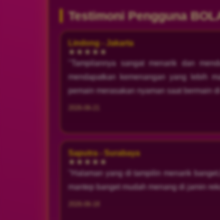
Testimoni Pengguna BO
Lindong - Jakarta
★★★★★
"Tampilannya sangat menarik dan men
mendapatkan kemenangan yang lebih m
pemain merasakan nyaman saat bermain di 
2026-06-21
Saputra - Surabaya
★★★★★
"Halaman yang di tampilin menarik banget
mantep banget mudah menang di jamin rek
2026-06-18