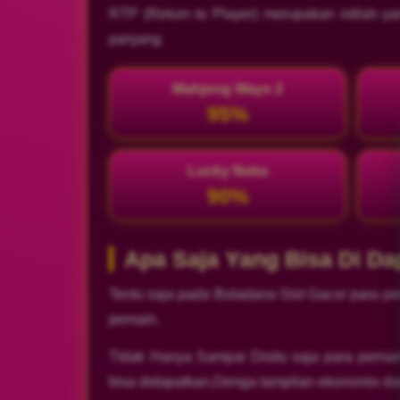
RTP (Return to Player) merupakan istilah y
panjang.
Mahjong Ways 2
95%
Lucky Neko
90%
Apa Saja Yang Bisa Di D
Tentu saja pada Boladana Slot Gacor para p
pemain.
TIdak Hanya Sampai Disitu saja para pema
bisa didapatkan,Denga tampilan ekonomis da