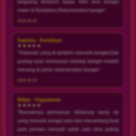
langusng dimainin tanpa ribet seru banget
maen di Boladana Rekomendasi banget."
2026-06-20
Saputra - Surabaya
★★★★★
"Halaman yang di tampilin menarik banget,Gak
pusing nyari semuanya mantep banget mudah
menang di jamin rekomendasi banget."
2026-06-18
Bilqis - Yogyakarta
★★★★★
"Banyaknya permainan didukung sama rtp
yang menarik sangat seru dan menantang buat
para pemain menjadi salah satu situs paling