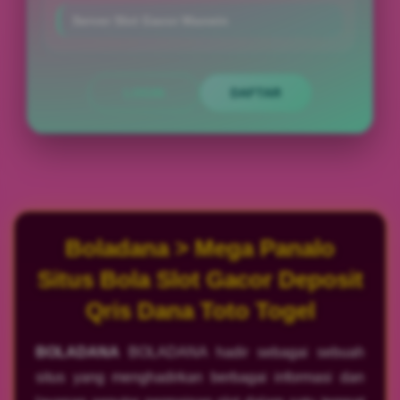
Server Slot Gacor Maxwin
LOGIN
DAFTAR
Layer Popup Close
Boladana > Mega Panalo
Situs Bola Slot Gacor Deposit
Qris Dana Toto Togel
BOLADANA
BOLADANA hadir sebagai sebuah
situs yang menghadirkan berbagai informasi dan