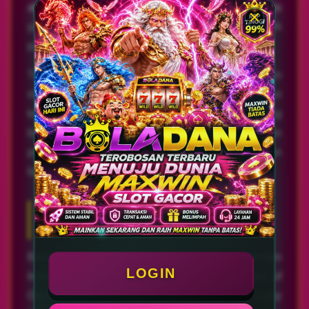
akan mendapatkan berbagai macam bonus bonus
yang sangat menarik yang bisa di mainkan oleh
para pemain.
TIdak Hanya Sampai Disitu saja para pemain akan
mendapatkan berbagai rtp yang sangat tinggi dan
kemenangan maksimal yang sangat mudah yang
bisa didapatkan,Denga tampilan ekonomis dan
permainan yang sangat inovatif,Para pemain akan
bermain dengan rasa nyaman.
Rekomendasi Game Slot
Gacor Populer
Beberapa permainan yang sering dicari pemain
LOGIN
Indonesia antara lain Mahjong Ways 2, Gates of
Olympus, Starlight Princess, Sweet Bonanza, Lucky