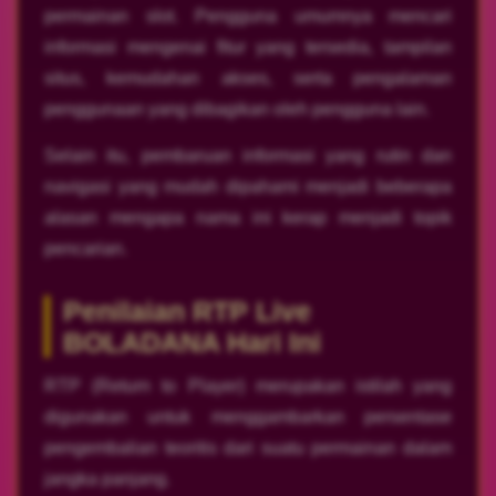
permainan slot. Pengguna umumnya mencari
informasi mengenai fitur yang tersedia, tampilan
situs, kemudahan akses, serta pengalaman
penggunaan yang dibagikan oleh pengguna lain.
Selain itu, pembaruan informasi yang rutin dan
navigasi yang mudah dipahami menjadi beberapa
alasan mengapa nama ini kerap menjadi topik
pencarian.
Penilaian RTP Live
BOLADANA Hari Ini
RTP (Return to Player) merupakan istilah yang
digunakan untuk menggambarkan persentase
pengembalian teoritis dari suatu permainan dalam
jangka panjang.