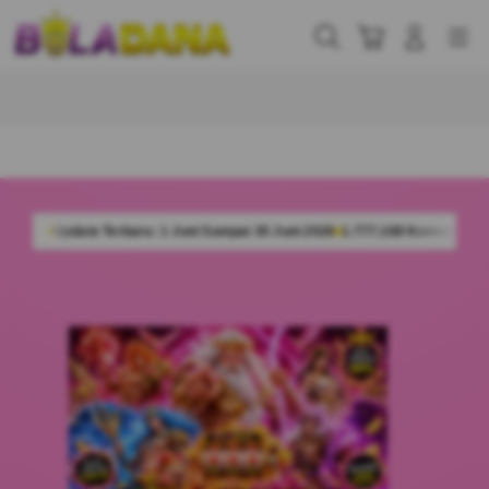
Skip
to
Cari
Troli
Login
Navigation
content
Buka Info Lebih Lanjut
i Sampai 30 Juni 2026
1.777.168 Komentar Member
Rating Pengguna 5/5
18