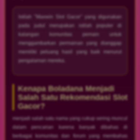
Istilah "Maxwin Slot Gacor" yang digunakan
pada judul merupakan istilah populer di
kalangan komunitas pemain untuk
menggambarkan permainan yang dianggap
memiliki peluang hasil yang baik menurut
pengalaman mereka.
Kenapa Boladana Menjadi
Salah Satu Rekomendasi Slot
Gacor?
menjadi salah satu nama yang cukup sering muncul
dalam pencarian karena banyak dibahas di
berbagai komunitas dan forum yang membahas