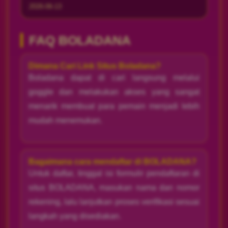
2026-06-13
FAQ BOLADANA
Dimana Cari Link Situs Boladana?
Boladana dapat di cari langsung melalui
goggle dan melakukan akses yang sangat
menarik membuat para pemain menjadi lebih
mudah menemukan.
Bagaimana cara mendaftar di BOLADANA?
Untuk daftar, tinggal isi formulir pendaftaran di
situs BOLADANA, masukan nama dan nomor
rekening, lalu lanjutkan proses verifikasi sesuai
langkah yang disediakan.