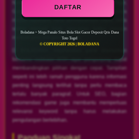
Neko, Wild Bandito, Spaceman, dan Fortune Tiger.
DAFTAR
Game-game tersebut populer karena tampilannya
mudah dipahami, ritme permainannya cepat, serta
sering menjadi topik pencarian ketika pemain
Boladana > Mega Panalo Situs Bola Slot Gacor Deposit Qris Dana
mencari pola slot gacor terbaru.
Toto Togel
© COPYRIGHT 2026 | BOLADANA
Di BOLADANA, rekomendasi game ditampilkan
bersama indikator RTP agar pengunjung dapat
membandingkan pilihan dengan cepat. Tampilan
seperti ini lebih ramah pengguna karena informasi
penting langsung terlihat tanpa perlu membaca
terlalu banyak paragraf. Untuk SEO, bagian
rekomendasi game juga membantu memperluas
relevansi keyword tanpa harus melakukan
pengulangan berlebihan.
Panduan Singkat