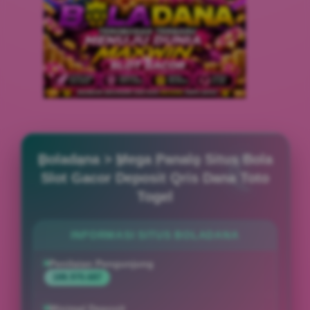
Boladana > Mega Panalo Situs Bola
Slot Gacor Deposit Qris Dana Toto
Togel
INFORMASI SITUS BOLADANA
Penilaian Pengunjung
188.970.687
Minimal Deposit