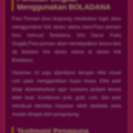
Menggunakan BOLADANA
Para Pemain bisa langsung melakukan login akun
menggunakan link akses utama kami,Para pemain
bisa mencari Boladana Slot Gacor Pada
Goggle,Para pemain akan mendapatkan bonus dan
rtp didalam link akses utama di dalam link
Boladana.
Halaman ini juga diperbarui dengan efek visual
coin jatuh menggantikan hujan biasa. Efek petir
tetap dipertahankan agar suasana jackpot terasa
lebih kuat. Kombinasi pink, gold, coin, dan petir
membuat identitas halaman lebih berbeda serta
mudah diingat oleh pengunjung.
Testimoni Pengguna