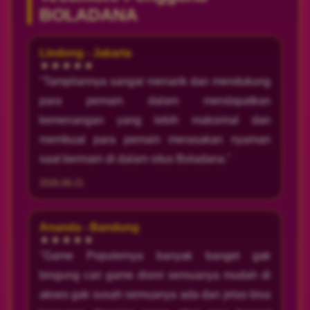
BOLADANA
Lindong - Jakarta
★★★★★
"Tampilannya sangat menarik dan mendukung
para pemain dalam mendapatkan
kemenangan yang lebih maksimal dan
membuat para pemain merasakan nyaman
saat bermain di dalam situs Boladana."
2026-06-21
Ananda - Bandung
★★★★★
"Game Populernya banyak banget gak
bingung cari game disini semuanya mudah di
akses gak susah semuanya ada dan jelas bisa