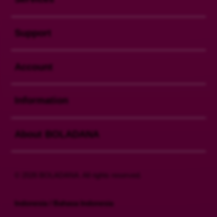
Buka
Support
Buka
Account
Buka
Information
Buka
About BOLADANA
© 2026 BOLADANA. All rights reserved.
Indonesia / Bahasa Indonesia