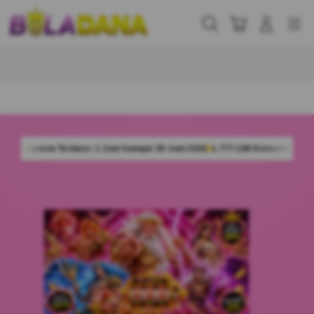
Skip
to
Cari
Troli
Login
Navigation
content
Buka Info Lebih Lanjut
: 1 Juni Sampai 30 Juni 2026
1.777.168 Komentar Member
Rating Pengguna