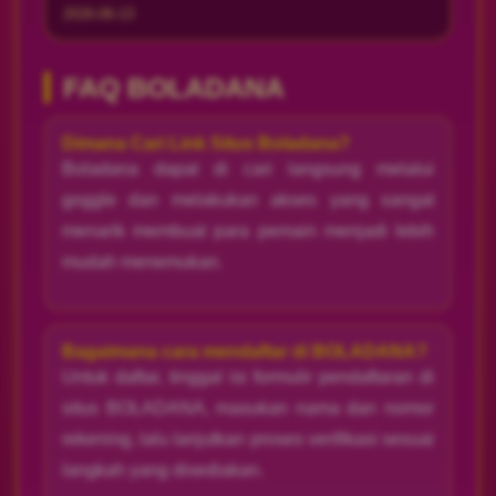
2026-06-13
FAQ BOLADANA
Dimana Cari Link Situs Boladana?
Boladana dapat di cari langsung melalui
goggle dan melakukan akses yang sangat
menarik membuat para pemain menjadi lebih
mudah menemukan.
Bagaimana cara mendaftar di BOLADANA?
Untuk daftar, tinggal isi formulir pendaftaran di
situs BOLADANA, masukan nama dan nomor
rekening, lalu lanjutkan proses verifikasi sesuai
langkah yang disediakan.