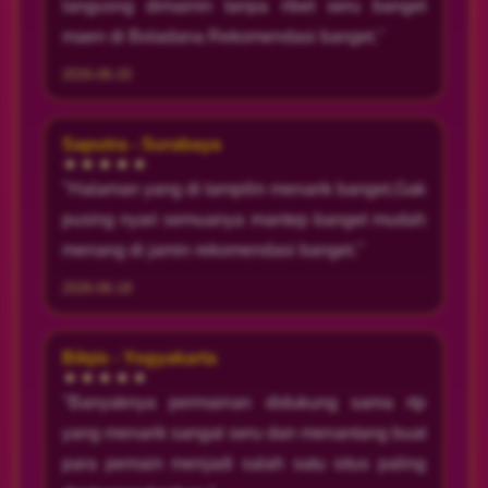
langusng dimainin tanpa ribet seru banget
maen di Boladana Rekomendasi banget."
2026-06-20
Saputra - Surabaya
★★★★★
"Halaman yang di tampilin menarik banget,Gak
pusing nyari semuanya mantep banget mudah
menang di jamin rekomendasi banget."
2026-06-18
Bilqis - Yogyakarta
★★★★★
"Banyaknya permainan didukung sama rtp
yang menarik sangat seru dan menantang buat
para pemain menjadi salah satu situs paling