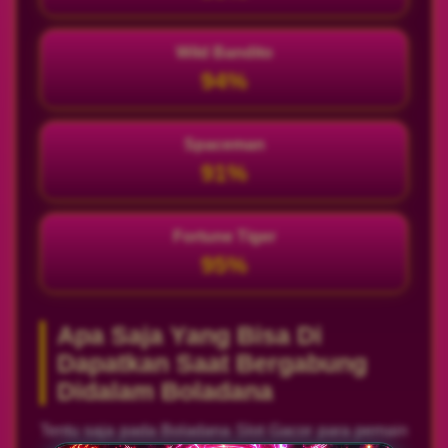
Wild Bandito
94%
Spaceman
91%
Fortune Tiger
95%
Apa Saja Yang Bisa Di
Dapatkan Saat Bergabung
Didalam Boladana
Tentu saja pada Boladana Slot Gacor para pemain