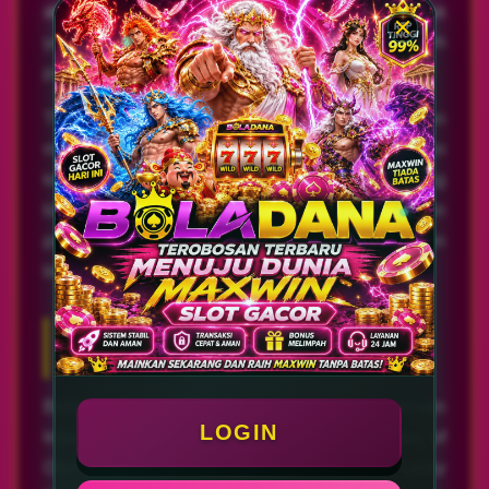
akan mendapatkan berbagai macam bonus bonus
yang sangat menarik yang bisa di mainkan oleh
para pemain.
TIdak Hanya Sampai Disitu saja para pemain akan
mendapatkan berbagai rtp yang sangat tinggi dan
kemenangan maksimal yang sangat mudah yang
bisa didapatkan,Denga tampilan ekonomis dan
permainan yang sangat inovatif,Para pemain akan
bermain dengan rasa nyaman.
Rekomendasi Game Slot
Gacor Populer
Beberapa permainan yang sering dicari pemain
LOGIN
Indonesia antara lain Mahjong Ways 2, Gates of
Olympus, Starlight Princess, Sweet Bonanza, Lucky