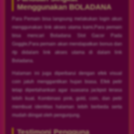
Menggunakan BOLADANA
Para Pemain bisa langsung melakukan login akun
menggunakan link akses utama kami,Para pemain
bisa mencari Boladana Slot Gacor Pada
Goggle,Para pemain akan mendapatkan bonus dan
rtp didalam link akses utama di dalam link
Boladana.
Halaman ini juga diperbarui dengan efek visual
coin jatuh menggantikan hujan biasa. Efek petir
tetap dipertahankan agar suasana jackpot terasa
lebih kuat. Kombinasi pink, gold, coin, dan petir
membuat identitas halaman lebih berbeda serta
mudah diingat oleh pengunjung.
Testimoni Pengguna