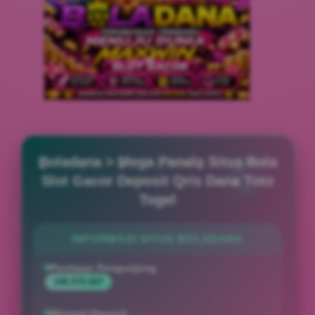
Boladana > Mega Panalo Situs Bola
Slot Gacor Deposit Qris Dana Toto
Togel
INFORMASI SITUS BOLADANA
Penilaian Pengunjung
188.970.687
Minimal Deposit