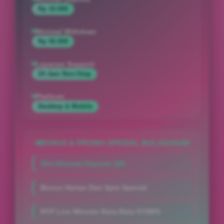
Rp 10.000
Minimal Withdraw
Rp 50.000
Layanan Support
24 Jam Non-Stop
Platform
Desktop & Mobile
BONUS & PROMO SPESIAL BOLADANA
Slot Minimal Deposit 10K
Bonus Harian Dan Spin Special
RTP Live Winrate Rata-Rata 97/98%