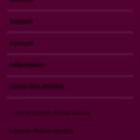
Buka
Support
Buka
Account
Buka
Information
Buka
About BOLADANA
© 2026 BOLADANA. All rights reserved.
Indonesia / Bahasa Indonesia