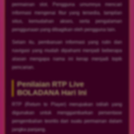
permainan slot. Pengguna umumnya mencari
informasi mengenai fitur yang tersedia, tampilan
situs, kemudahan akses, serta pengalaman
penggunaan yang dibagikan oleh pengguna lain.
Selain itu, pembaruan informasi yang rutin dan
navigasi yang mudah dipahami menjadi beberapa
alasan mengapa nama ini kerap menjadi topik
pencarian.
Penilaian RTP Live
BOLADANA Hari Ini
RTP (Return to Player) merupakan istilah yang
digunakan untuk menggambarkan persentase
pengembalian teoritis dari suatu permainan dalam
jangka panjang.