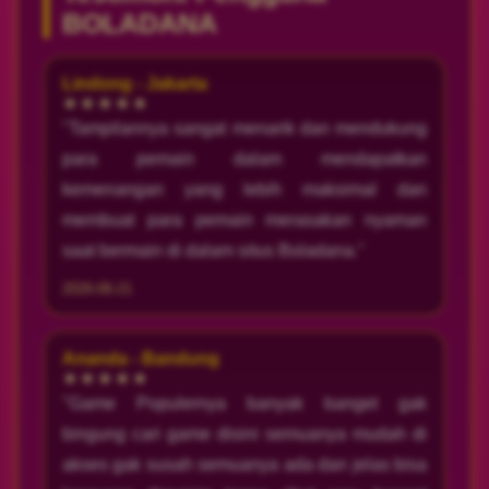
BOLADANA
Lindong - Jakarta
★★★★★
"Tampilannya sangat menarik dan mendukung
para pemain dalam mendapatkan
kemenangan yang lebih maksimal dan
membuat para pemain merasakan nyaman
saat bermain di dalam situs Boladana."
2026-06-21
Ananda - Bandung
★★★★★
"Game Populernya banyak banget gak
bingung cari game disini semuanya mudah di
akses gak susah semuanya ada dan jelas bisa