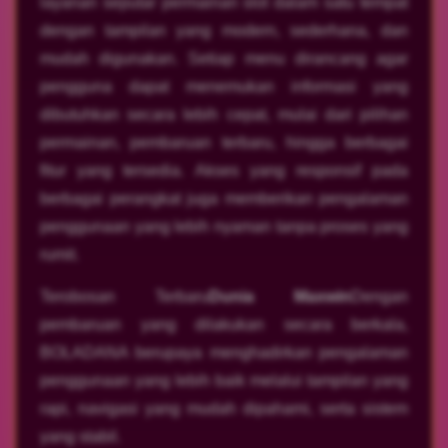
layanan seputar permainan slot dalam satu tempat
dengan tampilan yang modern, sederhana, dan
mudah digunakan. Setiap menu dirancang agar
pengguna dapat menemukan informasi yang
dibutuhkan secara lebih cepat, mulai dari pilihan
permainan, pembaruan terbaru, hingga berbagai
fitur yang tersedia. Akses yang responsif pada
berbagai perangkat juga memberikan pengalaman
penggunaan yang lebih nyaman tanpa proses yang
rumit.
Terobosan Terbaru
Dunia Maxwin
Dengan
pembaruan yang dilakukan secara berkala,
BOLADANA berupaya menghadirkan pengalaman
penggunaan yang lebih baik melalui tampilan yang
rapi, navigasi yang mudah dipahami, serta sistem
yang stabil.