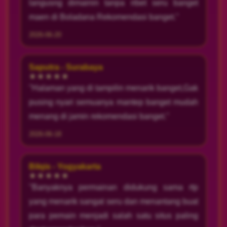
langusng dimainin tanpa ribet seru banget
maen di Boladana Rekomendasi banget."
2026-06-20
Saputra - Surabaya
★★★★★
"Halaman yang di tampilin menarik banget,Gak
pusing nyari semuanya mantep banget mudah
menang di jamin rekomendasi banget."
2026-06-18
Bilqis - Yogyakarta
★★★★★
"Banyaknya permainan didukung sama rtp
yang menarik sangat seru dan menantang buat
para pemain menjadi salah satu situs paling