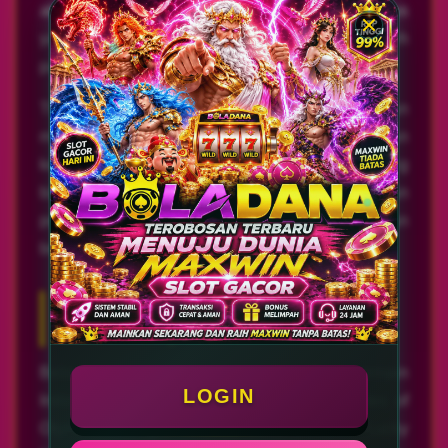
akan mendapatkan berbagai macam bonus bonus
yang sangat menarik yang bisa di mainkan oleh
para pemain.
TIdak Hanya Sampai Disitu saja para pemain akan
mendapatkan berbagai rtp yang sangat tinggi dan
kemenangan maksimal yang sangat mudah yang
bisa didapatkan,Denga tampilan ekonomis dan
permainan yang sangat inovatif,Para pemain akan
bermain dengan rasa nyaman.
Rekomendasi Game Slot
Gacor Populer
Beberapa permainan yang sering dicari pemain
LOGIN
Indonesia antara lain Mahjong Ways 2, Gates of
Olympus, Starlight Princess, Sweet Bonanza, Lucky