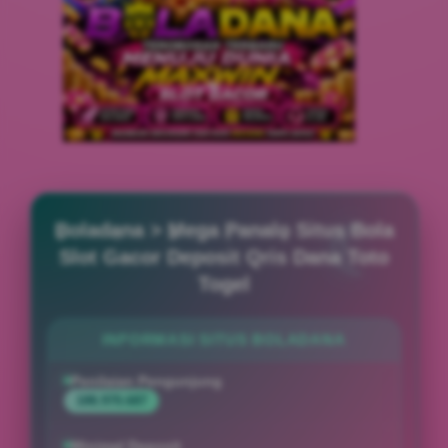
Boladana > Mega Panalo Situs Bola
Slot Gacor Deposit Qris Dana Toto
Togel
INFORMASI SITUS BOLADANA
Penilaian Pengunjung
188.970.687
Minimal Deposit