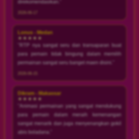
direkomendasikan."
2026-06-17
Lonus - Medan
★★★★★
"RTP nya sangat seru dan transaparan buat
para pemain tidak bingung dalam memilih
permainan sangat seru banget maen disini."
2026-06-15
Dikram - Makassar
★★★★★
"Animasi permainan yang sangat mendukung
para pemain dalam meraih kemenangan
sangat menarik dan juga menyenangkan gokil
abis boladana."