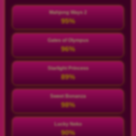
Mahjong Ways 2
95%
Gates of Olympus
96%
Starlight Princess
89%
Sweet Bonanza
98%
Lucky Neko
90%