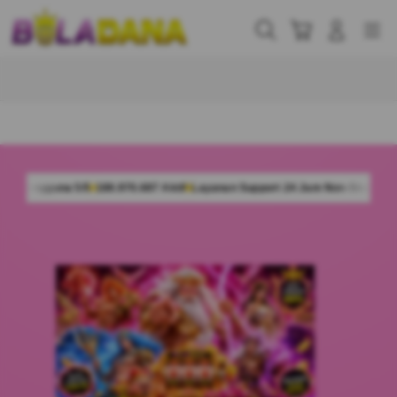
Skip
to
Cari
Troli
Login
Navigation
content
Buka Info Lebih Lanjut
687 Aktif
Layanan Support 24 Jam Non-Stop