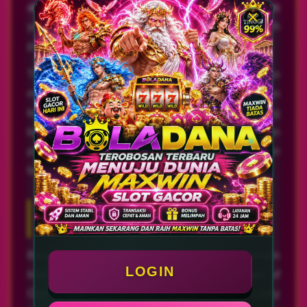
akan mendapatkan berbagai macam bonus bonus
yang sangat menarik yang bisa di mainkan oleh
para pemain.
TIdak Hanya Sampai Disitu saja para pemain akan
mendapatkan berbagai rtp yang sangat tinggi dan
kemenangan maksimal yang sangat mudah yang
bisa didapatkan,Denga tampilan ekonomis dan
permainan yang sangat inovatif,Para pemain akan
bermain dengan rasa nyaman.
Rekomendasi Game Slot
Gacor Populer
Beberapa permainan yang sering dicari pemain
LOGIN
Indonesia antara lain Mahjong Ways 2, Gates of
Olympus, Starlight Princess, Sweet Bonanza, Lucky