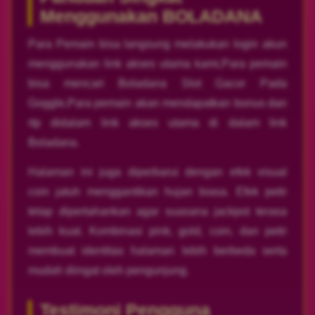
Menggunakan BOLADANA
Para Pemain bisa langsung melakukan login akun
menggunakan link akses utama kami,Para pemain
bisa mencari Boladana Slot Gacor Pada
Goggle,Para pemain akan mendapatkan bonus dan
rtp didalam link akses utama di dalam link
Boladana.
Halaman ini juga diperbarui dengan efek visual
coin jatuh menggantikan hujan biasa. Efek petir
tetap dipertahankan agar suasana jackpot terasa
lebih kuat. Kombinasi pink, gold, coin, dan petir
membuat identitas halaman lebih berbeda serta
mudah diingat oleh pengunjung.
Testimoni Pengguna