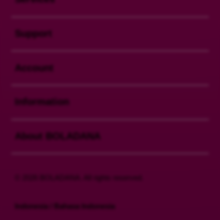
Buka
Support
Buka
Account
Buka
Information
Buka
About BOLADANA
© 2026 BOLADANA. All rights reserved.
Indonesia / Bahasa Indonesia