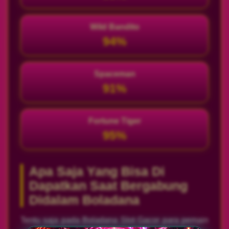
Wild Bandito
94%
Spaceman
91%
Fortune Tiger
95%
Apa Saja Yang Bisa Di
Dapatkan Saat Bergabung
Didalam Boladana
Tentu saja pada Boladana Slot Gacor para pemain