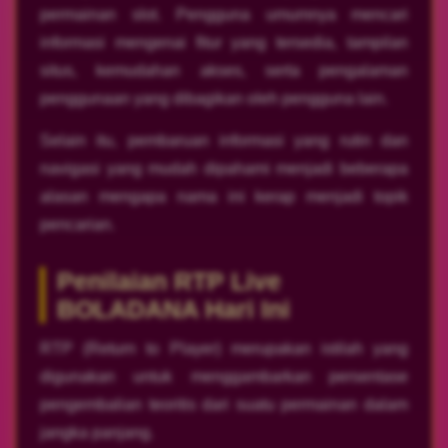
permainan slot. Pengguna umumnya mencari
informasi mengenai fitur yang tersedia, tampilan
situs, kemudahan akses, serta pengalaman
penggunaan yang dibagikan oleh pengguna lain.
Selain itu, pembaruan informasi yang rutin dan
navigasi yang mudah dipahami menjadi beberapa
alasan mengapa nama ini kerap menjadi topik
pencarian.
Penilaian RTP Live
BOLADANA Hari Ini
RTP (Return to Player) merupakan istilah yang
digunakan untuk menggambarkan persentase
pengembalian teoritis dari suatu permainan dalam
jangka panjang.