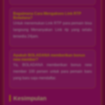
Bagaimana Cara Mengakses Link RTP
Boladana?
Untuk menemukan Link RTP para pemain bisa
langsung Menanyakan Link rtp yang selalu
tersedia 24jam.
Apakah BOLADANA memberikan bonus
new member?
Ya, BOLADANA memberikan bonus new
member 100 persen untuk para pemain baru
yang baru saja mendaftar.
Kesimpulan