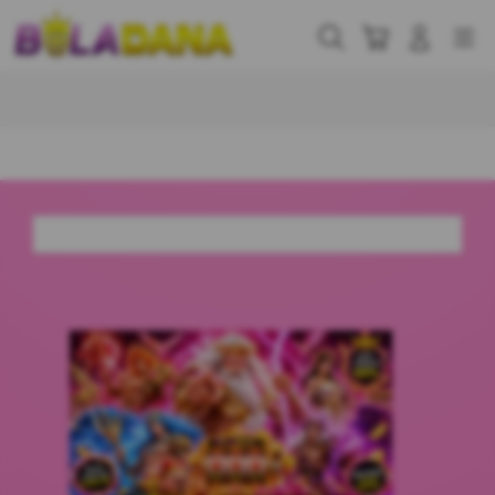
Skip
to
Cari
Troli
Login
Navigation
content
Buka Info Lebih Lanjut