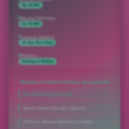
Rp 10.000
Minimal Withdraw
Rp 50.000
Layanan Support
24 Jam Non-Stop
Platform
Desktop & Mobile
BONUS & PROMO SPESIAL BOLADANA
Slot Minimal Deposit 10K
Bonus Harian Dan Spin Special
RTP Live Winrate Rata-Rata 97/98%