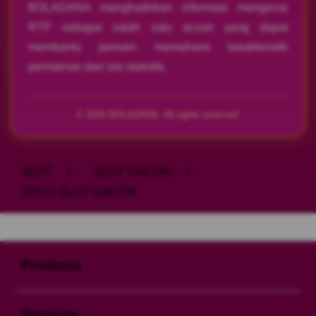
BOLADANA menghadirkan informasi mengenai
RTP sebagai salah satu acuan yang dapat
membantu pemain memahami karakteristik
permainan dari sisi statistik.
© 2026 BOLADANA. All rights reserved.
SLOT
>
SLOT GACOR
>
SITUS SLOT GACOR
Buka
Footer Navigation
Products
Buka
Services