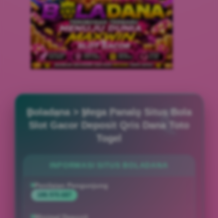
Boladana > Mega Panalo Situs Bola
Slot Gacor Deposit Qris Dana Toto
Togel
INFORMASI SITUS BOLADANA
Penilaian Pengunjung
188.970.687
Minimal Deposit