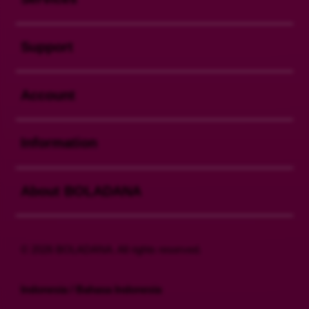
Buka
Support
Buka
Account
Buka
Information
Buka
About BOLADANA
© 2026 BOLADANA. All rights reserved.
Indonesia / Bahasa Indonesia