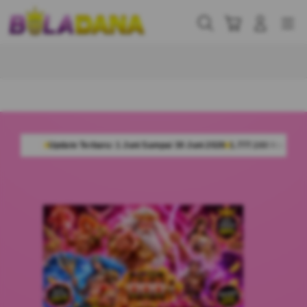
Skip
to
Cari
Troli
Login
Navigation
content
Buka Info Lebih Lanjut
 Juni Sampai 30 Juni 2026
1.777.168 Komentar Member
Rating Pengguna 5