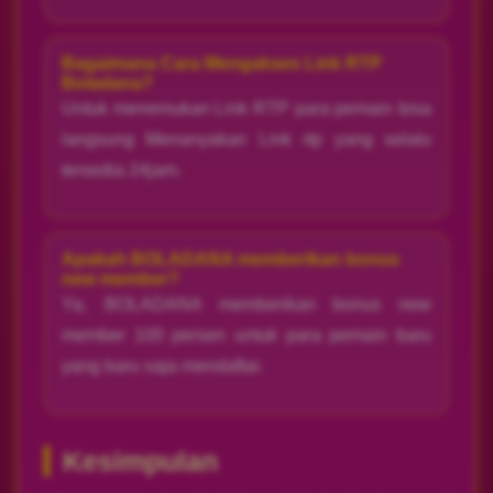
Bagaimana Cara Mengakses Link RTP
Boladana?
Untuk menemukan Link RTP para pemain bisa
langsung Menanyakan Link rtp yang selalu
tersedia 24jam.
Apakah BOLADANA memberikan bonus
new member?
Ya, BOLADANA memberikan bonus new
member 100 persen untuk para pemain baru
yang baru saja mendaftar.
Kesimpulan