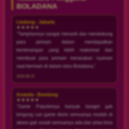
BOLADANA
Lindong - Jakarta
★★★★★
"Tampilannya sangat menarik dan mendukung
para pemain dalam mendapatkan
kemenangan yang lebih maksimal dan
membuat para pemain merasakan nyaman
saat bermain di dalam situs Boladana."
2026-06-21
Ananda - Bandung
★★★★★
"Game Populernya banyak banget gak
bingung cari game disini semuanya mudah di
akses gak susah semuanya ada dan jelas bisa