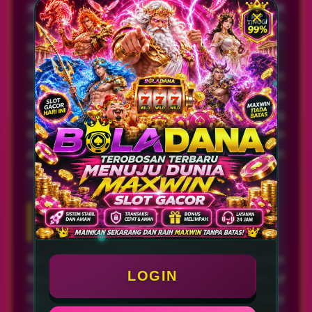
akan mendapatkan berbagai macam bonus bonus
yang sangat menarik yang bisa di mainkan oleh
para pemain.
TIdak Hanya Sampai Disitu saja para pemain akan
mendapatkan berbagai rtp yang sangat tinggi dan
kemenangan maksimal yang sangat mudah yang
bisa didapatkan,Denga tampilan ekonomis dan
permainan yang sangat inovatif,Para pemain akan
bermain dengan rasa nyaman.
Rekomendasi Game Slot
Gacor Populer
Beberapa permainan yang sering dicari pemain
LOGIN
Indonesia antara lain Mahjong Ways 2, Gates of
Olympus, Starlight Princess, Sweet Bonanza, Lucky