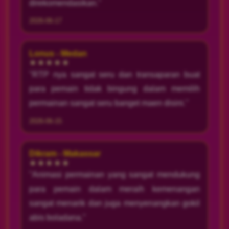
direkomendasikan."
2026-06-17
Lonus - Medan
★★★★★
"RTP nya sangat seru dan transaparan buat
para pemain tidak bingung dalam memilih
permainan sangat seru banget maen disini."
2026-06-15
Dikram - Makassar
★★★★★
"Animasi permainan yang sangat mendukung
para pemain dalam meraih kemenangan
sangat menarik dan juga menyenangkan gokil
abis boladana."