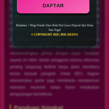
Neko, Wild Bandito, Spaceman, dan Fortune Tiger.
DAFTAR
Game-game tersebut populer karena tampilannya
mudah dipahami, ritme permainannya cepat, serta
sering menjadi topik pencarian ketika pemain
Boladana > Mega Panalo Situs Bola Slot Gacor Deposit Qris Dana
mencari pola slot gacor terbaru.
Toto Togel
© COPYRIGHT 2026 | BOLADANA
Di BOLADANA, rekomendasi game ditampilkan
bersama indikator RTP agar pengunjung dapat
membandingkan pilihan dengan cepat. Tampilan
seperti ini lebih ramah pengguna karena informasi
penting langsung terlihat tanpa perlu membaca
terlalu banyak paragraf. Untuk SEO, bagian
rekomendasi game juga membantu memperluas
relevansi keyword tanpa harus melakukan
pengulangan berlebihan.
Panduan Singkat