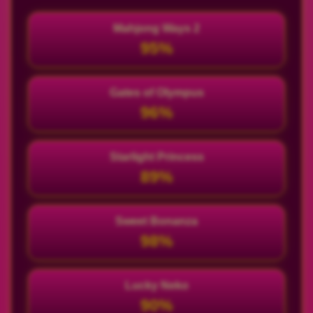
Mahjong Ways 2
95%
Gates of Olympus
96%
Starlight Princess
89%
Sweet Bonanza
98%
Lucky Neko
90%