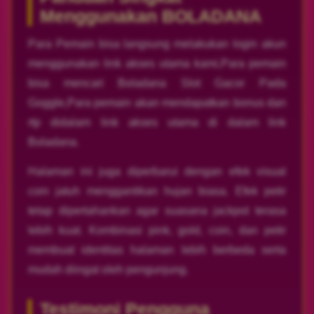
Menggunakan BOLADANA
Para Pemain bisa langsung melakukan login akun
menggunakan link akses utama kami,Para pemain
bisa mencari Boladana Slot Gacor Pada
Goggle,Para pemain akan mendapatkan bonus dan
rtp didalam link akses utama di dalam link
Boladana.
Halaman ini juga diperbarui dengan efek visual
coin jatuh menggantikan hujan biasa. Efek petir
tetap dipertahankan agar suasana jackpot terasa
lebih kuat. Kombinasi pink, gold, coin, dan petir
membuat identitas halaman lebih berbeda serta
mudah diingat oleh pengunjung.
Testimoni Pengguna