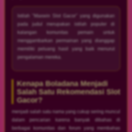
Istilah "Maxwin Slot Gacor" yang digunakan
pada judul merupakan istilah populer di
kalangan komunitas pemain untuk
menggambarkan permainan yang dianggap
memiliki peluang hasil yang baik menurut
pengalaman mereka.
Kenapa Boladana Menjadi
Salah Satu Rekomendasi Slot
Gacor?
menjadi salah satu nama yang cukup sering muncul
dalam pencarian karena banyak dibahas di
berbagai komunitas dan forum yang membahas