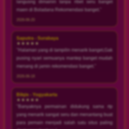
langusng dimainin tanpa ribet seru banget
maen di Boladana Rekomendasi banget."
2026-06-20
Saputra - Surabaya
★★★★★
"Halaman yang di tampilin menarik banget,Gak
pusing nyari semuanya mantep banget mudah
menang di jamin rekomendasi banget."
2026-06-18
Bilqis - Yogyakarta
★★★★★
"Banyaknya permainan didukung sama rtp
yang menarik sangat seru dan menantang buat
para pemain menjadi salah satu situs paling