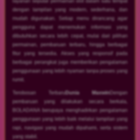
layanan seputar permainan slot dalam satu tempat
dengan tampilan yang modern, sederhana, dan
mudah digunakan. Setiap menu dirancang agar
pengguna dapat menemukan informasi yang
dibutuhkan secara lebih cepat, mulai dari pilihan
permainan, pembaruan terbaru, hingga berbagai
fitur yang tersedia. Akses yang responsif pada
berbagai perangkat juga memberikan pengalaman
penggunaan yang lebih nyaman tanpa proses yang
rumit.
Terobosan Terbaru
Dunia Maxwin
Dengan
pembaruan yang dilakukan secara berkala,
BOLADANA berupaya menghadirkan pengalaman
penggunaan yang lebih baik melalui tampilan yang
rapi, navigasi yang mudah dipahami, serta sistem
yang stabil.