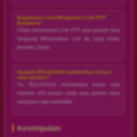
Bagaimana Cara Mengakses Link RTP
Boladana?
Untuk menemukan Link RTP para pemain bisa
langsung Menanyakan Link rtp yang selalu
tersedia 24jam.
Apakah BOLADANA memberikan bonus
new member?
Ya, BOLADANA memberikan bonus new
member 100 persen untuk para pemain baru
yang baru saja mendaftar.
Kesimpulan