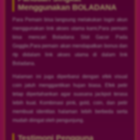
Menggunakan BOLADANA
Para Pemain bisa langsung melakukan login akun
menggunakan link akses utama kami,Para pemain
bisa mencari Boladana Slot Gacor Pada
Goggle,Para pemain akan mendapatkan bonus dan
rtp didalam link akses utama di dalam link
Boladana.
Halaman ini juga diperbarui dengan efek visual
coin jatuh menggantikan hujan biasa. Efek petir
tetap dipertahankan agar suasana jackpot terasa
lebih kuat. Kombinasi pink, gold, coin, dan petir
membuat identitas halaman lebih berbeda serta
mudah diingat oleh pengunjung.
Testimoni Pengguna