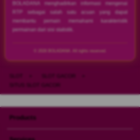
BOLADANA menghadirkan informasi mengenai
RTP sebagai salah satu acuan yang dapat
membantu pemain memahami karakteristik
permainan dari sisi statistik.
© 2026 BOLADANA. All rights reserved.
SLOT
>
SLOT GACOR
>
SITUS SLOT GACOR
Buka
Footer Navigation
Products
Buka
Services