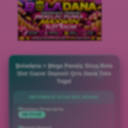
Boladana > Mega Panalo Situs Bola
Slot Gacor Deposit Qris Dana Toto
Togel
INFORMASI SITUS BOLADANA
Penilaian Pengunjung
188.970.687
Minimal Deposit