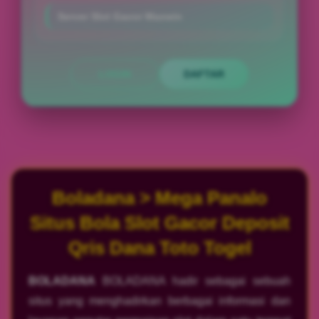
Server Slot Gacor Maxwin
LOGIN
DAFTAR
Layer Popup Close
Boladana > Mega Panalo
Situs Bola Slot Gacor Deposit
Qris Dana Toto Togel
BOLADANA
BOLADANA hadir sebagai sebuah
situs yang menghadirkan berbagai informasi dan