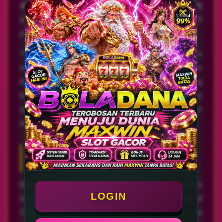
akan mendapatkan berbagai macam bonus bonus
yang sangat menarik yang bisa di mainkan oleh
para pemain.
TIdak Hanya Sampai Disitu saja para pemain akan
mendapatkan berbagai rtp yang sangat tinggi dan
kemenangan maksimal yang sangat mudah yang
bisa didapatkan,Denga tampilan ekonomis dan
permainan yang sangat inovatif,Para pemain akan
bermain dengan rasa nyaman.
Rekomendasi Game Slot
Gacor Populer
Beberapa permainan yang sering dicari pemain
LOGIN
Indonesia antara lain Mahjong Ways 2, Gates of
Olympus, Starlight Princess, Sweet Bonanza, Lucky