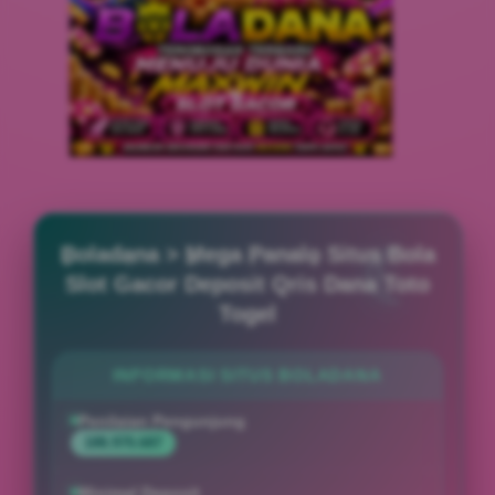
Boladana > Mega Panalo Situs Bola
Slot Gacor Deposit Qris Dana Toto
Togel
INFORMASI SITUS BOLADANA
Penilaian Pengunjung
188.970.687
Minimal Deposit