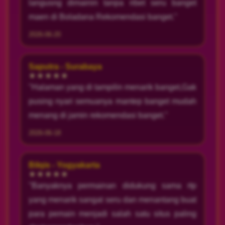
langusng dimainin tanpa ribet seru banget
maen di Boladana Rekomendasi banget."
2026-06-20
Saputra - Surabaya
★★★★★
"Halaman yang di tampilin menarik banget,Gak
pusing nyari semuanya mantep banget mudah
menang di jamin rekomendasi banget."
2026-06-18
Bilqis - Yogyakarta
★★★★★
"Banyaknya permainan didukung sama rtp
yang menarik sangat seru dan menantang buat
para pemain menjadi salah satu situs paling