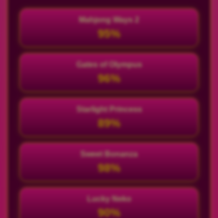
Mahjong Ways 2
95%
Gates of Olympus
96%
Starlight Princess
89%
Sweet Bonanza
98%
Lucky Neko
90%