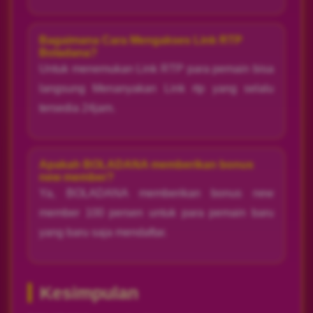
Bagaimana Cara Mengakses Link RTP
Boladana?
Untuk menemukan Link RTP para pemain bisa
langsung Menanyakan Link rtp yang selalu
tersedia 24jam.
Apakah BOLADANA memberikan bonus
new member?
Ya, BOLADANA memberikan bonus new
member 100 persen untuk para pemain baru
yang baru saja mendaftar.
Kesimpulan