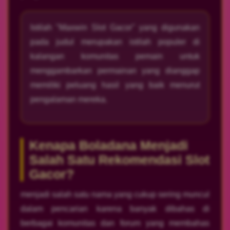
Istilah "Maxwin Slot Gacor" yang digunakan
pada judul merupakan istilah populer di
kalangan komunitas pemain untuk
menggambarkan permainan yang dianggap
memiliki peluang hasil yang baik menurut
pengalaman mereka.
Kenapa Boladana Menjadi
Salah Satu Rekomendasi Slot
Gacor?
menjadi salah satu nama yang cukup sering muncul
dalam pencarian karena banyak dibahas di
berbagai komunitas dan forum yang membahas