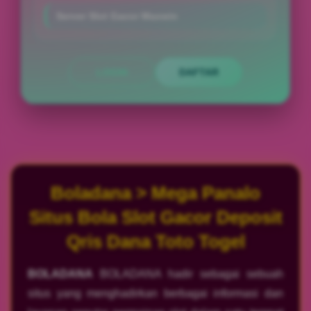
Server Slot Gacor Maxwin
LOGIN
DAFTAR
Layer Popup Close
Boladana > Mega Panalo
Situs Bola Slot Gacor Deposit
Qris Dana Toto Togel
BOLADANA
BOLADANA hadir sebagai sebuah
situs yang menghadirkan berbagai informasi dan