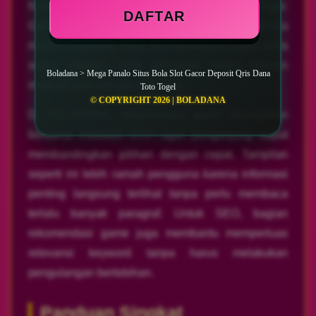
Neko, Wild Bandito, Spaceman, dan Fortune Tiger.
DAFTAR
Game-game tersebut populer karena tampilannya
mudah dipahami, ritme permainannya cepat, serta
sering menjadi topik pencarian ketika pemain
Boladana > Mega Panalo Situs Bola Slot Gacor Deposit Qris Dana
mencari pola slot gacor terbaru.
Toto Togel
© COPYRIGHT 2026 | BOLADANA
Di BOLADANA, rekomendasi game ditampilkan
bersama indikator RTP agar pengunjung dapat
membandingkan pilihan dengan cepat. Tampilan
seperti ini lebih ramah pengguna karena informasi
penting langsung terlihat tanpa perlu membaca
terlalu banyak paragraf. Untuk SEO, bagian
rekomendasi game juga membantu memperluas
relevansi keyword tanpa harus melakukan
pengulangan berlebihan.
Panduan Singkat