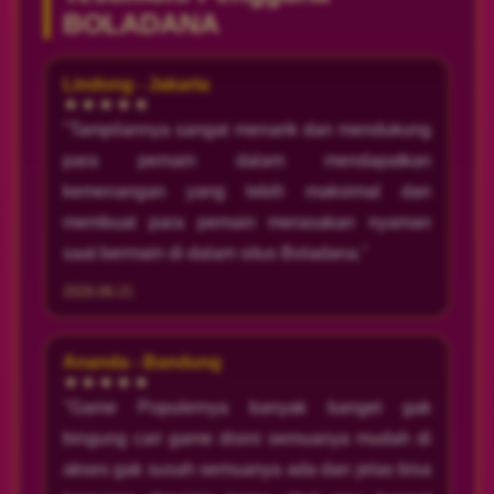
BOLADANA
Lindong - Jakarta
★★★★★
"Tampilannya sangat menarik dan mendukung
para pemain dalam mendapatkan
kemenangan yang lebih maksimal dan
membuat para pemain merasakan nyaman
saat bermain di dalam situs Boladana."
2026-06-21
Ananda - Bandung
★★★★★
"Game Populernya banyak banget gak
bingung cari game disini semuanya mudah di
akses gak susah semuanya ada dan jelas bisa