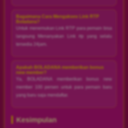
Bagaimana Cara Mengakses Link RTP
Boladana?
Untuk menemukan Link RTP para pemain bisa
langsung Menanyakan Link rtp yang selalu
tersedia 24jam.
Apakah BOLADANA memberikan bonus
new member?
Ya, BOLADANA memberikan bonus new
member 100 persen untuk para pemain baru
yang baru saja mendaftar.
Kesimpulan