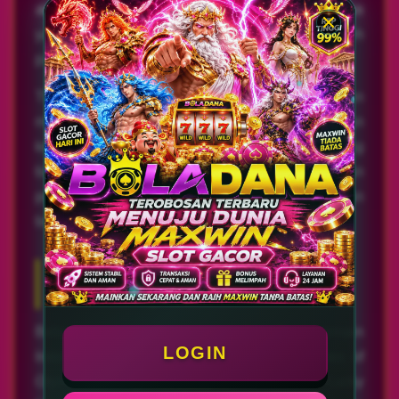
akan mendapatkan berbagai macam bonus bonus
yang sangat menarik yang bisa di mainkan oleh
para pemain.
TIdak Hanya Sampai Disitu saja para pemain akan
mendapatkan berbagai rtp yang sangat tinggi dan
kemenangan maksimal yang sangat mudah yang
bisa didapatkan,Denga tampilan ekonomis dan
permainan yang sangat inovatif,Para pemain akan
bermain dengan rasa nyaman.
Rekomendasi Game Slot
Gacor Populer
Beberapa permainan yang sering dicari pemain
LOGIN
Indonesia antara lain Mahjong Ways 2, Gates of
Olympus, Starlight Princess, Sweet Bonanza, Lucky