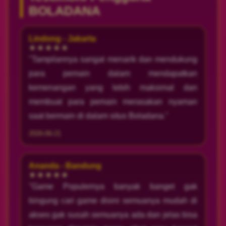
BOLADANA
Lindong - Jakarta
★★★★★
"Tampilannya sangat menarik dan mendukung
para pemain dalam mendapatkan
kemenangan yang lebih maksimal dan
membuat para pemain merasakan nyaman
saat bermain di dalam situs Boladana."
2026-06-21
Ananda - Bandung
★★★★★
"Game Populernya banyak banget gak
bingung cari game disini semuanya mudah di
akses gak susah semuanya ada dan jelas bisa