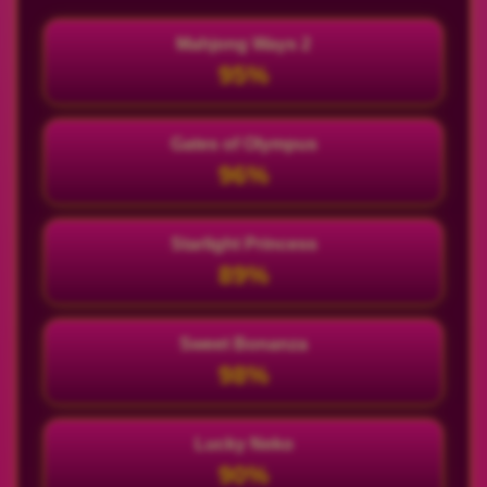
Mahjong Ways 2
95%
Gates of Olympus
96%
Starlight Princess
89%
Sweet Bonanza
98%
Lucky Neko
90%