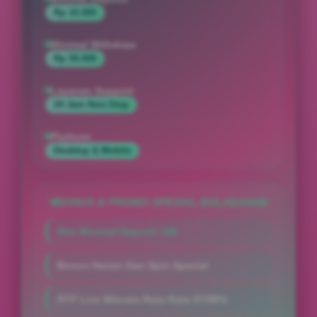
Rp 10.000
Minimal Withdraw
Rp 50.000
Layanan Support
24 Jam Non-Stop
Platform
Desktop & Mobile
BONUS & PROMO SPESIAL BOLADANA
Slot Minimal Deposit 10K
Bonus Harian Dan Spin Special
RTP Live Winrate Rata-Rata 97/98%