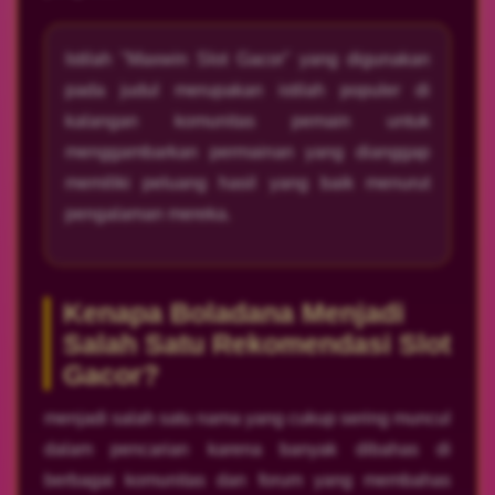
Istilah "Maxwin Slot Gacor" yang digunakan
pada judul merupakan istilah populer di
kalangan komunitas pemain untuk
menggambarkan permainan yang dianggap
memiliki peluang hasil yang baik menurut
pengalaman mereka.
Kenapa Boladana Menjadi
Salah Satu Rekomendasi Slot
Gacor?
menjadi salah satu nama yang cukup sering muncul
dalam pencarian karena banyak dibahas di
berbagai komunitas dan forum yang membahas