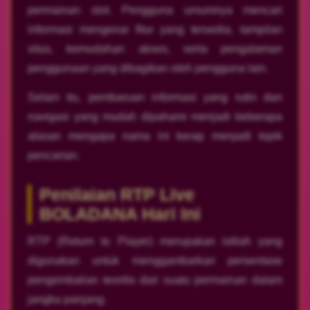
permainan slot. Pengguna umumnya mencari
informasi mengenai fitur yang tersedia, tampilan
situs, kemudahan akses, serta pengalaman
penggunaan yang dibagikan oleh pengguna lain.
Selain itu, pembaruan informasi yang rutin dan
navigasi yang mudah dipahami menjadi beberapa
alasan mengapa nama ini kerap menjadi topik
pencarian.
Penilaian RTP Live
BOLADANA Hari Ini
RTP (Return to Player) merupakan istilah yang
digunakan untuk menggambarkan persentase
pengembalian teoritis dari suatu permainan dalam
jangka panjang.