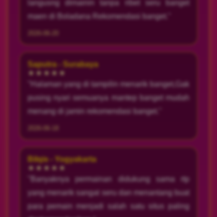
langusng dimainin tanpa ribet seru banget
maen di Boladana Rekomendasi banget."
2026-06-20
Saputra - Surabaya
★★★★★
"Halaman yang di tampilin menarik banget,Gak
pusing nyari semuanya mantep banget mudah
menang di jamin rekomendasi banget."
2026-06-18
Bilqis - Yogyakarta
★★★★★
"Banyaknya permainan didukung sama rtp
yang menarik sangat seru dan menantang buat
para pemain menjadi salah satu situs paling