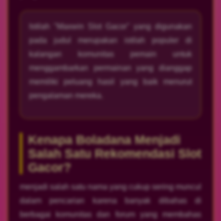
Istilah "Maxwin Slot Gacor" yang digunakan
pada judul merupakan istilah populer di
kalangan komunitas pemain untuk
menggambarkan permainan yang dianggap
memiliki peluang hasil yang baik menurut
pengalaman mereka.
Kenapa Boladana Menjadi
Salah Satu Rekomendasi Slot
Gacor?
menjadi salah satu nama yang cukup sering muncul
dalam pencarian karena banyak dibahas di
berbagai komunitas dan forum yang membahas