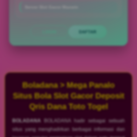
Server Slot Gacor Maxwin
LOGIN
DAFTAR
Layer Popup Close
Boladana > Mega Panalo
Situs Bola Slot Gacor Deposit
Qris Dana Toto Togel
BOLADANA
BOLADANA hadir sebagai sebuah
situs yang menghadirkan berbagai informasi dan