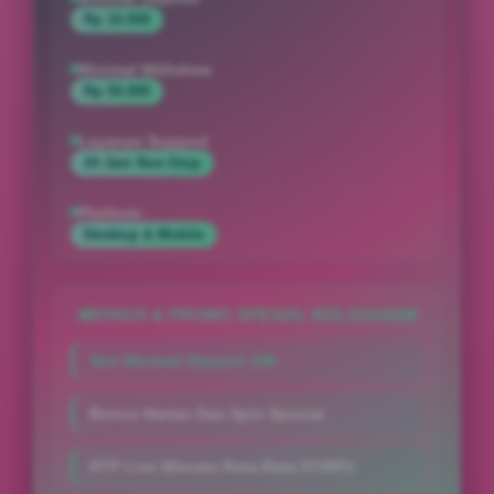
Rp 10.000
Minimal Withdraw
Rp 50.000
Layanan Support
24 Jam Non-Stop
Platform
Desktop & Mobile
BONUS & PROMO SPESIAL BOLADANA
Slot Minimal Deposit 10K
Bonus Harian Dan Spin Special
RTP Live Winrate Rata-Rata 97/98%