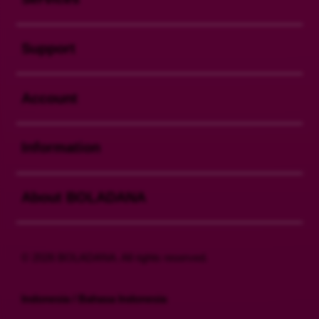
Buka
Support
Buka
Account
Buka
Information
Buka
About BOLADANA
© 2026 BOLADANA. All rights reserved.
Indonesia / Bahasa Indonesia