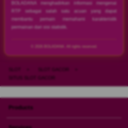
BOLADANA menghadirkan informasi mengenai
RTP sebagai salah satu acuan yang dapat
membantu pemain memahami karakteristik
permainan dari sisi statistik.
© 2026 BOLADANA. All rights reserved.
SLOT
>
SLOT GACOR
>
SITUS SLOT GACOR
Buka
Footer Navigation
Products
Buka
Services