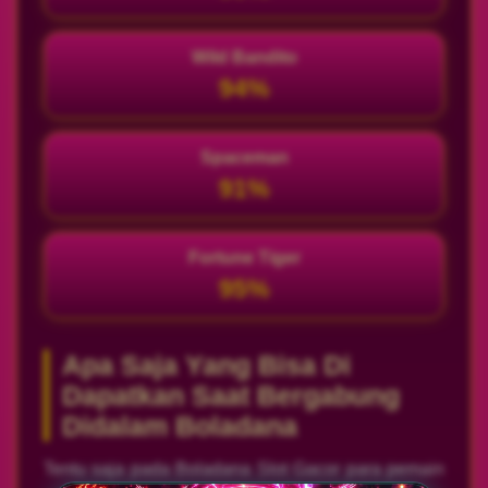
Wild Bandito
94%
Spaceman
91%
Fortune Tiger
95%
Apa Saja Yang Bisa Di
Dapatkan Saat Bergabung
Didalam Boladana
Tentu saja pada Boladana Slot Gacor para pemain