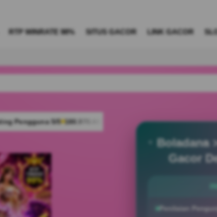
RTP WINRATE 98%
SITUS GACOR
LINK GACOR
SL
0.687 Aktif
Layanan Support 24 Jam Non-Stop
Boladana >
Gacor De
I
Penilaian Pengu