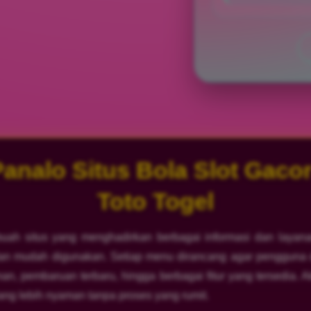
analo Situs Bola Slot Gacor
Toto Togel
h situs yang menghadirkan berbagai informasi dan layanan
dan mudah digunakan. Setiap menu dirancang agar pengguna 
inan, pembaruan terbaru, hingga berbagai fitur yang tersedia.
g lebih nyaman tanpa proses yang rumit.