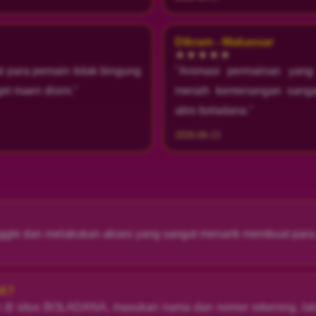
Dikram - Makassar
★★★★★
t para pemain tidak bingung
"Animasi permainan yan
t maen disini."
meraih kemenangan sanga
abis boladana."
2026-06-13
 goggle dan melakukan akses yang sangat menarik membuat pa
NA?
aran di situs BOLADANA, masukan nama dan nomor rekening, lalu