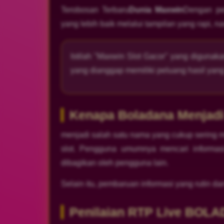
Terobosan Terbaru
Dunia Maxwin
Dengan pe
yang lebih baik melalui tampilan yang rapi, n
Istilah "Maxwin Slot Gacor" yang diguna
yang dianggap memiliki peluang hasil yan
Kenapa Boladana Menjadi
menjadi salah satu nama yang cukup sering 
slot. Pengguna umumnya mencari informasi
dibagikan oleh pengguna lain.
Selain itu, pembaruan informasi yang rutin 
Penilaian RTP Live BOLA