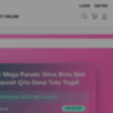
LOGIN
DAFTAR
Cari
Troli
Login/Sign-Up
OT ONLINE
Cari
 Mega Panalo Situs Bola Slot
posit Qris Dana Toto Togel
NFORMASI SITUS BOLADANA
njung
188.970.687