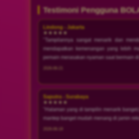
Testimoni Pengguna BO
Lindong - Jakarta
★★★★★
"Tampilannya sangat menarik dan men
mendapatkan kemenangan yang lebih m
pemain merasakan nyaman saat bermain di 
2026-06-21
Saputra - Surabaya
★★★★★
"Halaman yang di tampilin menarik banget
mantep banget mudah menang di jamin rek
2026-06-18