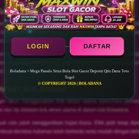
Gacor Populer
n Indonesia antara lain Mahjong Ways 2, Gates of Olympus, St
 Game-game tersebut populer karena tampilannya mudah dipah
 pola slot gacor terbaru.
LOGIN
DAFTAR
bersama indikator RTP agar pengunjung dapat membandingkan
ing langsung terlihat tanpa perlu membaca terlalu banyak p
d tanpa harus melakukan pengulangan berlebihan.
Boladana > Mega Panalo Situs Bola Slot Gacor Deposit Qris Dana Toto
Togel
© COPYRIGHT 2026 | BOLADANA
unakan BOLADANA
gin akun menggunakan link akses utama kami,Para pemai
dan rtp didalam link akses utama di dalam link Boladana.
ual coin jatuh menggantikan hujan biasa. Efek petir tetap dip
embuat identitas halaman lebih berbeda serta mudah diingat ol