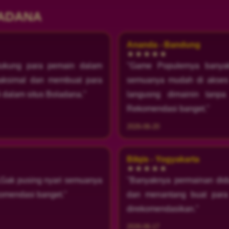
LADANA
Ananda - Bandung
★★★★★
dukung para pemain dalam
"Game Populernya banyak
aksimal dan membuat para
semuanya mudah di akses
dalam situs Boladana."
langusng dimainin tanp
Rekomendasi banget."
2026-06-20
Bilqis - Yogyakarta
★★★★★
,Gak pusing nyari semuanya
"Banyaknya permainan did
omendasi banget."
dan menantang buat para 
direkomendasikan."
2026-06-17