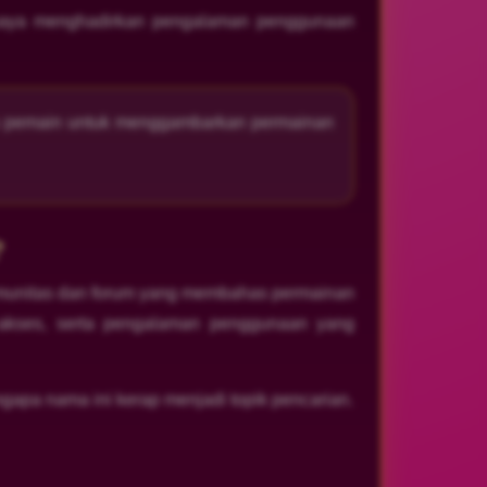
paya menghadirkan pengalaman penggunaan
tas pemain untuk menggambarkan permainan
?
komunitas dan forum yang membahas permainan
n akses, serta pengalaman penggunaan yang
gapa nama ini kerap menjadi topik pencarian.