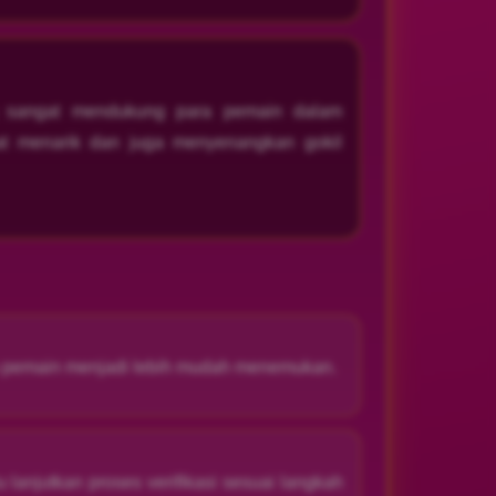
g sangat mendukung para pemain dalam
t menarik dan juga menyenangkan gokil
ra pemain menjadi lebih mudah menemukan.
 lanjutkan proses verifikasi sesuai langkah