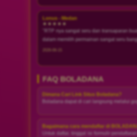
Lonus - Medan
★★★★★
"RTP nya sangat seru dan transaparan bua
dalam memilih permainan sangat seru bange
2026-06-15
FAQ BOLADANA
Dimana Cari Link Situs Boladana?
Boladana dapat di cari langsung melalui
Bagaimana cara mendaftar di BOLADA
Untuk daftar, tinggal isi formulir pendaft