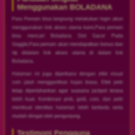
Menggunakan BOLADANA
Para Pemain bisa langsung melakukan login akun
menggunakan link akses utama kami,Para pemain
bisa mencari Boladana Slot Gacor Pada
Goggle,Para pemain akan mendapatkan bonus dan
rtp didalam link akses utama di dalam link
Boladana.
Halaman ini juga diperbarui dengan efek visual
coin jatuh menggantikan hujan biasa. Efek petir
tetap dipertahankan agar suasana jackpot terasa
lebih kuat. Kombinasi pink, gold, coin, dan petir
membuat identitas halaman lebih berbeda serta
mudah diingat oleh pengunjung.
Testimoni Pengguna