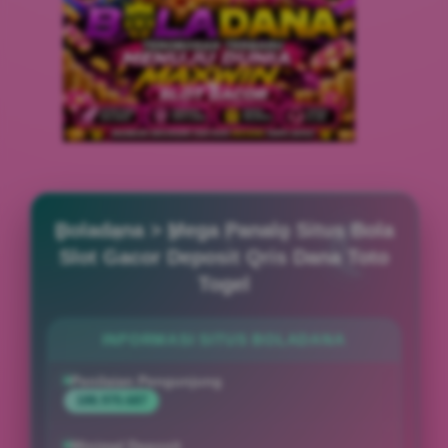
Boladana > Mega Panalo Situs Bola
Slot Gacor Deposit Qris Dana Toto
Togel
INFORMASI SITUS BOLADANA
Penilaian Pengunjung
188.970.687
Minimal Deposit