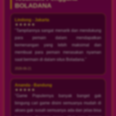
BOLADANA
Lindong - Jakarta
★★★★★
"Tampilannya sangat menarik dan mendukung
para pemain dalam mendapatkan
kemenangan yang lebih maksimal dan
membuat para pemain merasakan nyaman
saat bermain di dalam situs Boladana."
2026-06-21
Ananda - Bandung
★★★★★
"Game Populernya banyak banget gak
bingung cari game disini semuanya mudah di
akses gak susah semuanya ada dan jelas bisa