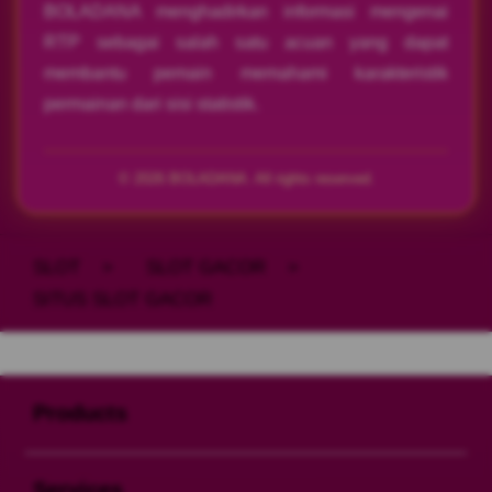
BOLADANA menghadirkan informasi mengenai
RTP sebagai salah satu acuan yang dapat
membantu pemain memahami karakteristik
permainan dari sisi statistik.
© 2026 BOLADANA. All rights reserved.
SLOT
>
SLOT GACOR
>
SITUS SLOT GACOR
Buka
Footer Navigation
Products
Buka
Services