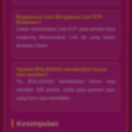
Bagaimana Cara Mengakses Link RTP
Boladana?
Untuk menemukan Link RTP para pemain bisa
langsung Menanyakan Link rtp yang selalu
tersedia 24jam.
Apakah BOLADANA memberikan bonus
new member?
Ya, BOLADANA memberikan bonus new
member 100 persen untuk para pemain baru
yang baru saja mendaftar.
Kesimpulan