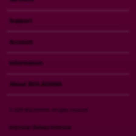
Buka
Support
Buka
Account
Buka
Information
Buka
About BOLADANA
© 2026 BOLADANA. All rights reserved.
Indonesia / Bahasa Indonesia