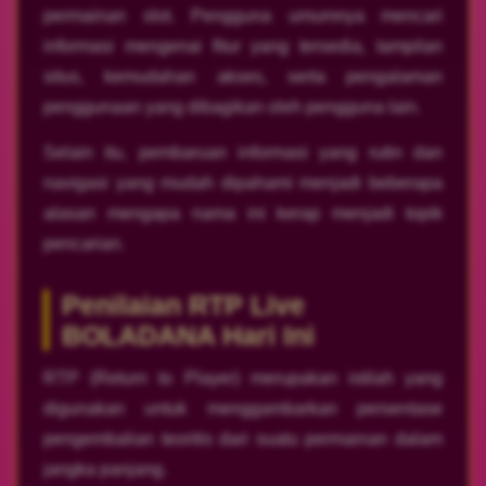
permainan slot. Pengguna umumnya mencari
informasi mengenai fitur yang tersedia, tampilan
situs, kemudahan akses, serta pengalaman
penggunaan yang dibagikan oleh pengguna lain.
Selain itu, pembaruan informasi yang rutin dan
navigasi yang mudah dipahami menjadi beberapa
alasan mengapa nama ini kerap menjadi topik
pencarian.
Penilaian RTP Live
BOLADANA Hari Ini
RTP (Return to Player) merupakan istilah yang
digunakan untuk menggambarkan persentase
pengembalian teoritis dari suatu permainan dalam
jangka panjang.