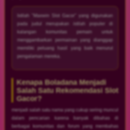
Istilah "Maxwin Slot Gacor" yang digunakan
pada judul merupakan istilah populer di
kalangan komunitas pemain untuk
menggambarkan permainan yang dianggap
memiliki peluang hasil yang baik menurut
pengalaman mereka.
Kenapa Boladana Menjadi
Salah Satu Rekomendasi Slot
Gacor?
menjadi salah satu nama yang cukup sering muncul
dalam pencarian karena banyak dibahas di
berbagai komunitas dan forum yang membahas